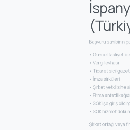
İspany
(Türkiy
Başvuru sahibinin çal
• Güncel faaliyet be
• Vergi levhası
• Ticaret sicil gaze
• İmza sirküleri
• Şirket yetkilisine 
• Firma antetli kağıdı
• SGK işe giriş bildir
• SGK hizmet dökü
Şirket ortağı veya f