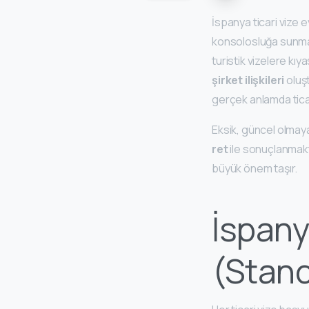
İspanya ticari vize 
konsolosluğa sunmakl
turistik vizelere kı
şirket ilişkileri
oluş
gerçek anlamda ticar
Eksik, güncel olmaya
ret
ile sonuçlanmakt
büyük önem taşır.
İspany
(Stand