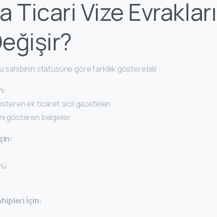
a Ticari Vize Evraklar
eğişir?
u sahibinin statüsüne göre farklılık gösterebilir:
n:
österen ek ticaret sicil gazeteleri
ini gösteren belgeler
çin:
mü
ipleri İçin: