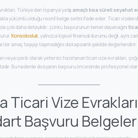
evrakları, Türkiye’den İspanya’ya
iş amaçlı kısa süreli seyahat e
a yükümlü olduğu resmî belge setini ifade eder. Ticari vizelerde
yasla çok daha detaylıdır; çünkü başvurunun temel dayanağını
tica
turur.
Konsolosluk
, yalnızca kişisel finansal durumu değil, aynı 
i bir amaç taşıyıp taşımadığını da kapsamlı şekilde değerlendirir.
n veya içerik olarak yetersiz hazırlanan ticari vize evrakları, 
adır. Bu nedenle dosyanın başvuru öncesinde profesyonel olara
a Ticari Vize Evrakları
art Başvuru Belgeler