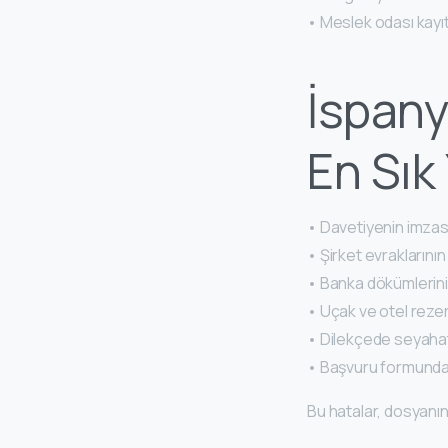
• Meslek odası kayı
İspany
En Sık
• Davetiyenin imzas
• Şirket evrakların
• Banka dökümlerini
• Uçak ve otel rezer
• Dilekçede seyahat
• Başvuru formundaki
Bu hatalar, dosyan