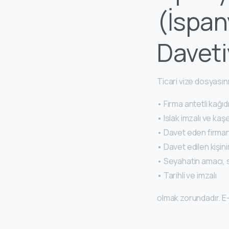
(İspan
Daveti
Ticari vize dosyasın
• Firma antetli kağıd
• Islak imzalı ve kaşe
• Davet eden firmanı
• Davet edilen kişin
• Seyahatin amacı, s
• Tarihli ve imzalı
olmak zorundadır. E