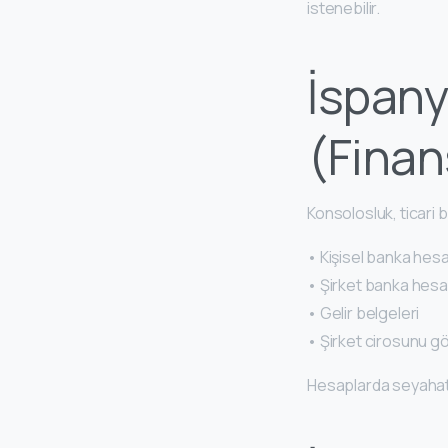
istenebilir.
İspany
(Finan
Konsolosluk, ticari b
• Kişisel banka hes
• Şirket banka hes
• Gelir belgeleri
• Şirket cirosunu gö
Hesaplarda seyahat 