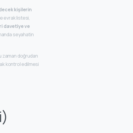
decek kişilerin
 evrak listesi,
ri davetiye ve
zamanda seyahatin
çoğu zaman doğrudan
k kontrol edilmesi
i)