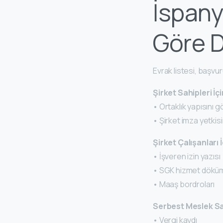
İspany
Göre D
Evrak listesi, başvur
Şirket Sahipleri İçi
• Ortaklık yapısını g
• Şirket imza yetkis
Şirket Çalışanları İ
• İşveren izin yazısı
• SGK hizmet dökü
• Maaş bordroları
Serbest Meslek Sah
• Vergi kaydı