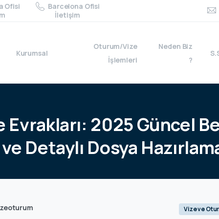
 Ofisi
Barcelona Ofisi
im
İletişim
Oturum/Vize
Neden Biz
Kurumsal
S.
İşlemleri
?
e
Evrakları:
2025
Güncel
Be
ve
Detaylı
Dosya
Hazırlam
izeoturum
Vize ve Otu