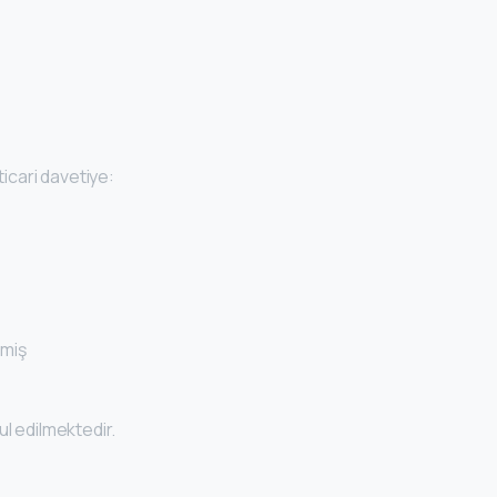
ticari davetiye:
lmiş
l edilmektedir.