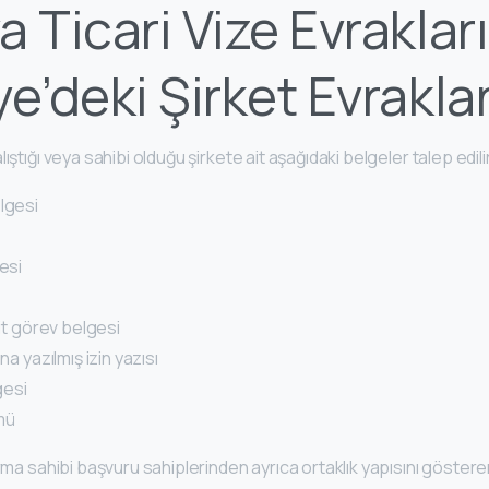
a Ticari Vize Evrakları
e’deki Şirket Evraklar
ıştığı veya sahibi olduğu şirkete ait aşağıdaki belgeler talep edili
lgesi
tesi
ait görev belgesi
na yazılmış izin yazısı
gesi
mü
irma sahibi başvuru sahiplerinden ayrıca ortaklık yapısını göster