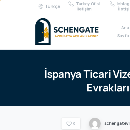
Turkey Ofisi
Malaga
Türkçe
İletişim
İletiş
Ana
Sayfa
İspanya
Ticari
Viz
Evrakları
schengatev
0