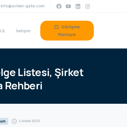
info@schen-gate.com
Görüşme
S.S.
İletişim
Planlayın
lge
Listesi,
Şirket
a
Rehberi
4 Aralık 2025
rum