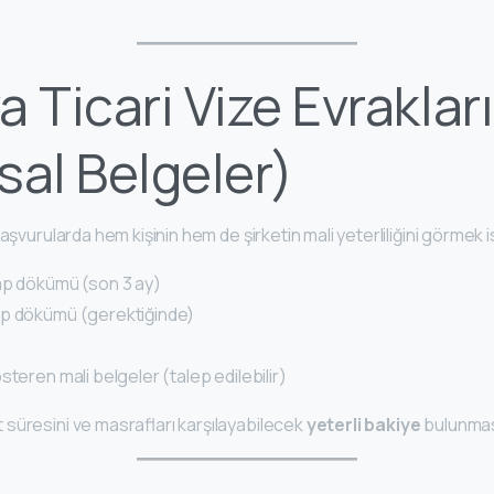
a Ticari Vize Evrakları
sal Belgeler)
aşvurularda hem kişinin hem de şirketin mali yeterliliğini görmek i
ap dökümü (son 3 ay)
ap dökümü (gerektiğinde)
steren mali belgeler (talep edilebilir)
süresini ve masrafları karşılayabilecek
yeterli bakiye
bulunması