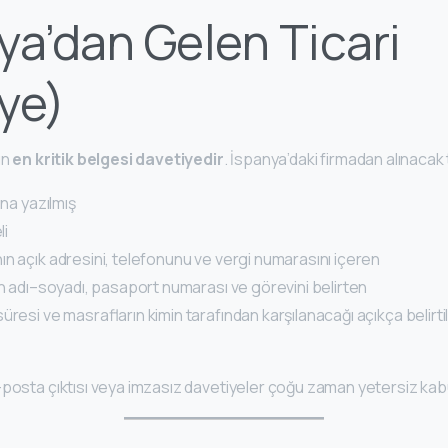
ya’dan Gelen Ticari
ye)
ın
en kritik belgesi davetiyedir
. İspanya’daki firmadan alınacak 
ına yazılmış
li
n açık adresini, telefonunu ve vergi numarasını içeren
in adı–soyadı, pasaport numarası ve görevini belirten
üresi ve masrafların kimin tarafından karşılanacağı açıkça belirti
-posta çıktısı veya imzasız davetiyeler çoğu zaman yetersiz kabu