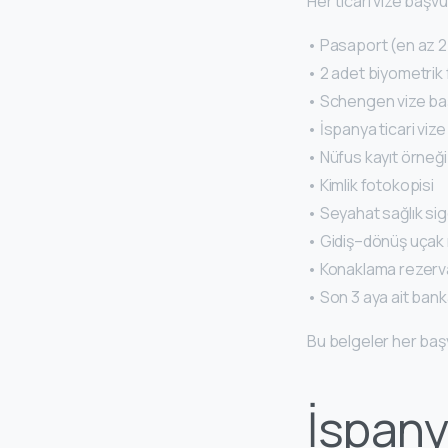
Her ticari vize başv
• Pasaport (en az 2
• 2 adet biyometrik
• Schengen vize ba
• İspanya ticari vize
• Nüfus kayıt örneği
• Kimlik fotokopisi
• Seyahat sağlık sig
• Gidiş–dönüş uçak
• Konaklama rezerv
• Son 3 aya ait ban
Bu belgeler her başv
İspany