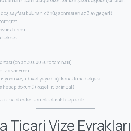
uru sahibinin sunması gereken temel kişisel belgeler şunlardır:
 boş sayfası bulunan, dönüş sonrası en az 3 ay geçerli)
 fotoğraf
şvuru formu
 dilekçesi
ortası (en az 30.000 Euro teminatlı)
 rezervasyonu
asyonu veya davetiyeye bağlı konaklama belgesi
ka hesap dökümü (kaşeli–ıslak imzalı)
uru sahibinden zorunlu olarak talep edilir.
a Ticari Vize Evrakları