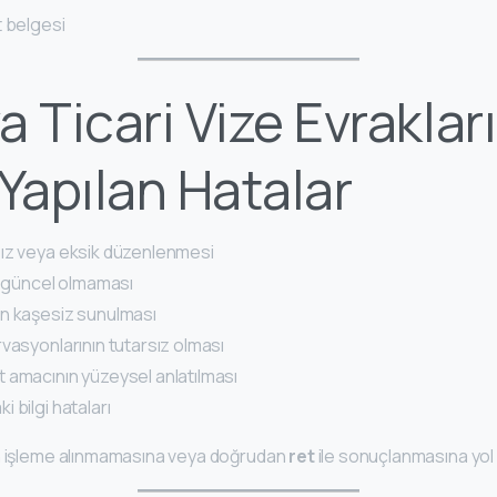
t belgesi
a Ticari Vize Evraklar
 Yapılan Hatalar
ız veya eksik düzenlenmesi
ın güncel olmaması
n kaşesiz sunulması
vasyonlarının tutarsız olması
 amacının yüzeysel anlatılması
 bilgi hataları
ın işleme alınmamasına veya doğrudan
ret
ile sonuçlanmasına yol a