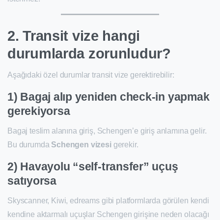
2. Transit vize hangi
durumlarda zorunludur?
Aşağıdaki özel durumlar transit vize gerektirebilir:
1) Bagaj alıp yeniden check-in yapmak
gerekiyorsa
Bagaj teslim alanına giriş, Schengen’e giriş anlamına gelir.
Bu durumda
Schengen vizesi
gerekir.
2) Havayolu “self-transfer” uçuş
satıyorsa
Skyscanner, Kiwi, edreams gibi platformlarda görülen kendi
kendine aktarmalı uçuşlar Schengen girişine neden olacağı