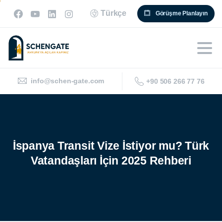
Türkçe
Görüşme Planlayın
info@schen-gate.com
+90 506 266 77 76
İspanya
Transit
Vize
İstiyor
mu?
Türk
Vatandaşları
İçin
2025
Rehberi