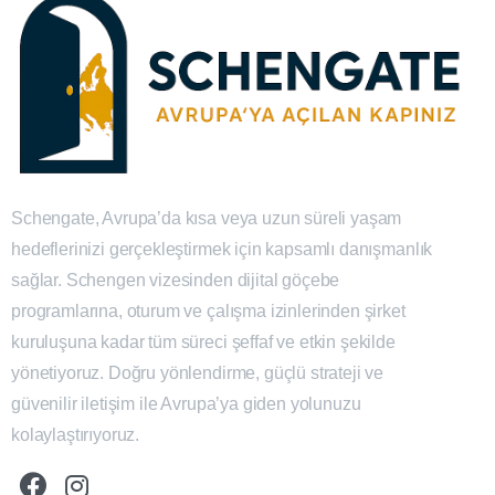
Schengate, Avrupa’da kısa veya uzun süreli yaşam
hedeflerinizi gerçekleştirmek için kapsamlı danışmanlık
sağlar. Schengen vizesinden dijital göçebe
programlarına, oturum ve çalışma izinlerinden şirket
kuruluşuna kadar tüm süreci şeffaf ve etkin şekilde
yönetiyoruz. Doğru yönlendirme, güçlü strateji ve
güvenilir iletişim ile Avrupa’ya giden yolunuzu
kolaylaştırıyoruz.