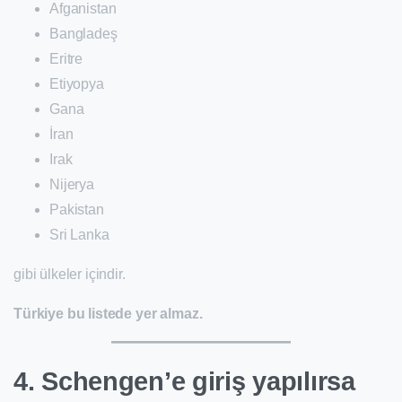
Afganistan
Bangladeş
Eritre
Etiyopya
Gana
İran
Irak
Nijerya
Pakistan
Sri Lanka
gibi ülkeler içindir.
Türkiye bu listede yer almaz.
4. Schengen’e giriş yapılırsa