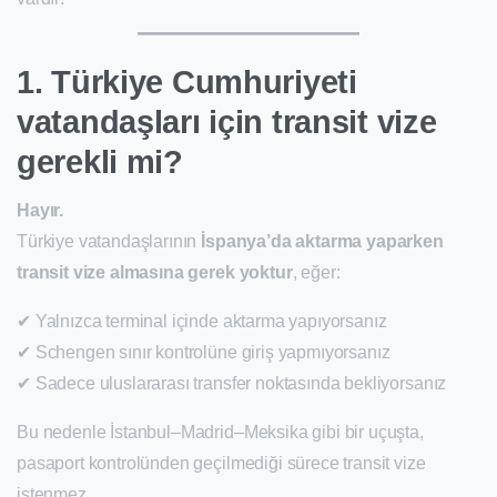
1. Türkiye Cumhuriyeti
vatandaşları için transit vize
gerekli mi?
Hayır.
Türkiye vatandaşlarının
İspanya’da aktarma yaparken
transit vize almasına gerek yoktur
, eğer:
✔ Yalnızca terminal içinde aktarma yapıyorsanız
✔ Schengen sınır kontrolüne giriş yapmıyorsanız
✔ Sadece uluslararası transfer noktasında bekliyorsanız
Bu nedenle İstanbul–Madrid–Meksika gibi bir uçuşta,
pasaport kontrolünden geçilmediği sürece transit vize
istenmez.