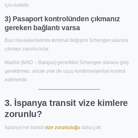
için risklidir.
3) Pasaport kontrolünden çıkmanız
gereken bağlantı varsa
Bazı havaalanlarında terminal değişimi Schengen alanına
çıkmayı zorunlu kılar.
Madrid (MAD – Barajas) genellikle Schengen alanına giriş
gerektirmez, ancak yine de uçuş kombinasyonları kontrol
edilmelidir.
3. İspanya transit vize kimlere
zorunlu?
İspanya’nın transit
vize zorunluluğu
daha çok: