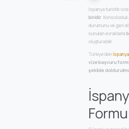
İspanya turistik vi
biridir
. Konsolosluk,
durumunu ve geri dön
sunulan evraklarla
b
oluşturabilir.
Türkiye’den
İspanya’
vize başvuru for
şekilde doldurulmu
İspany
Formu 