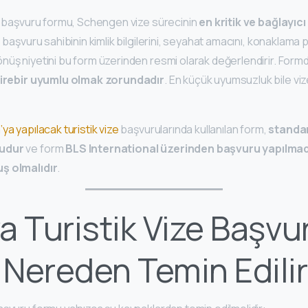
ze başvuru formu, Schengen vize sürecinin
en kritik ve bağlayıc
 başvuru sahibinin kimlik bilgilerini, seyahat amacını, konaklama pl
üş niyetini bu form üzerinden resmi olarak değerlendirir. Formda 
irebir uyumlu olmak zorundadır
. En küçük uyumsuzluk bile vi
ya yapılacak turistik vize
başvurularında kullanılan form,
standar
mudur
ve form
BLS International üzerinden başvuru yapılma
ş olmalıdır
.
a Turistik Vize Başvu
Nereden Temin Edili