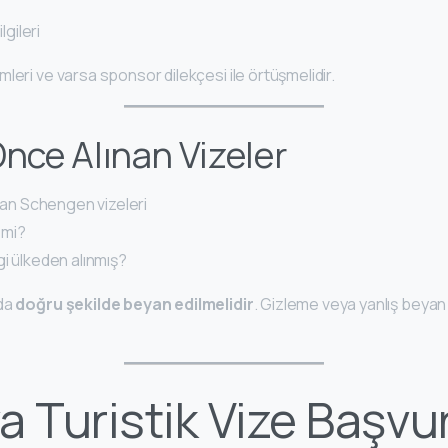
lgileri
leri ve varsa sponsor dilekçesi ile örtüşmelidir.
Önce Alınan Vizeler
ınan Schengen vizeleri
 mi?
gi ülkeden alınmış?
ada
doğru şekilde beyan edilmelidir
. Gizleme veya yanlış beyan 
a Turistik Vize Başvu