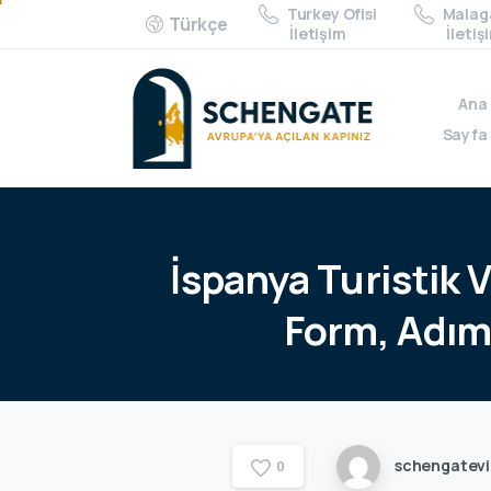
Turkey Ofisi
Malaga
Türkçe
İletişim
İletiş
Ana
Sayfa
İspanya
Turistik
V
Form,
Adı
schengatev
0