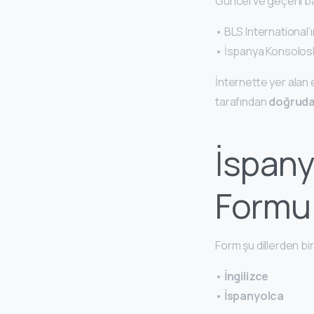
Güncel ve geçerli ba
• BLS International’ı
• İspanya Konsolosl
İnternette yer alan e
tarafından
doğrudan
İspany
Formu 
Form şu dillerden bir
•
İngilizce
•
İspanyolca