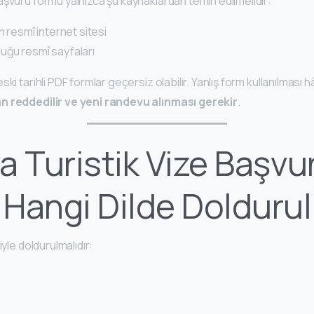
şvuru formu yalnızca şu kaynaklardan temin edilmelidir:
n resmî internet sitesi
uğu resmî sayfaları
ski tarihli PDF formlar geçersiz olabilir. Yanlış form kullanılması
 reddedilir ve yeni randevu alınması gerekir
.
a Turistik Vize Başvu
Hangi Dilde Doldurul
iyle doldurulmalıdır: