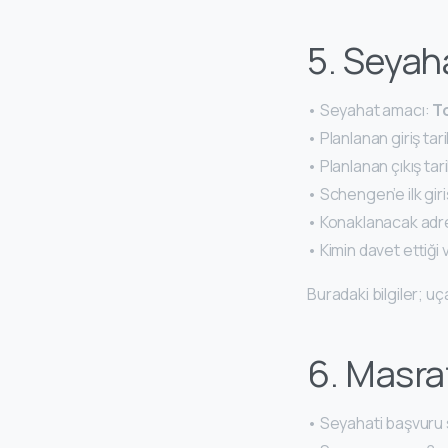
5. Seyaha
• Seyahat amacı:
To
• Planlanan giriş tari
• Planlanan çıkış tari
• Schengen’e ilk gir
• Konaklanacak adres 
• Kimin davet ettiği 
Buradaki bilgiler; 
6. Masra
• Seyahati başvuru s