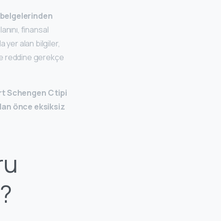
ı belgelerinden
anını, finansal
yer alan bilgiler,
ze reddine gerekçe
t Schengen C tipi
dan önce eksiksiz
ru
r?