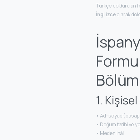
Türkçe doldurulan f
İngilizce
olarak dold
İspany
Formu 
Bölüm
1. Kişisel
• Ad–soyad (pasapor
• Doğum tarihi ve ye
• Medeni hâl