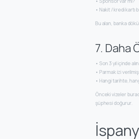
• Sponsor var mı?
• Nakit / kredi kartı bi
Bu alan, banka döküm
7. Daha 
• Son 3 yıl içinde al
• Parmak izi verilmiş
• Hangi tarihte, han
Önceki vizeler bur
şüphesi doğurur.
İspany