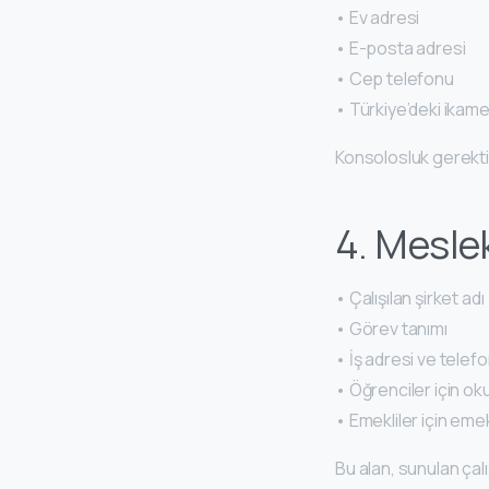
• Ev adresi
• E-posta adresi
• Cep telefonu
• Türkiye’deki ikame
Konsolosluk gerektiğ
4. Meslek
• Çalışılan şirket adı
• Görev tanımı
• İş adresi ve telef
• Öğrenciler için okul
• Emekliler için eme
Bu alan, sunulan ça