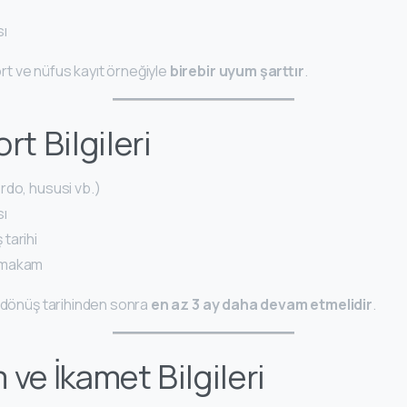
sı
t ve nüfus kayıt örneğiyle
birebir uyum şarttır
.
rt Bilgileri
rdo, hususi vb.)
sı
ş tarihi
 makam
i dönüş tarihinden sonra
en az 3 ay daha devam etmelidir
.
m ve İkamet Bilgileri