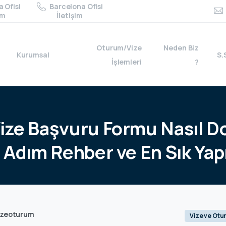
 Ofisi
Barcelona Ofisi
im
İletişim
Oturum/Vize
Neden Biz
Kurumsal
S.
İşlemleri
?
ize
Başvuru
Formu
Nasıl
Do
m
Adım
Rehber
ve
En
Sık
Yap
izeoturum
Vize ve Otu