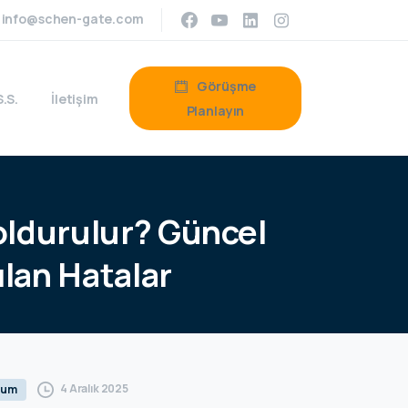
info@schen-gate.com
Görüşme
S.S.
İletişim
Planlayın
ldurulur?
Güncel
ılan
Hatalar
4 Aralık 2025
rum