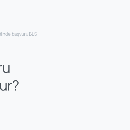
 hâlinde başvuru BLS
ru
ur?