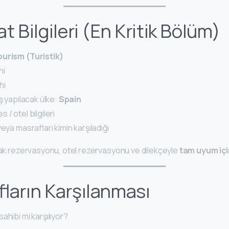
t Bilgileri (En Kritik Bölüm)
urism (Turistik)
hi
hi
iş yapılacak ülke:
Spain
/ otel bilgileri
veya masrafları kimin karşıladığı
uçak rezervasyonu, otel rezervasyonu ve dilekçeyle
tam uyum içi
fların Karşılanması
ahibi mi karşılıyor?