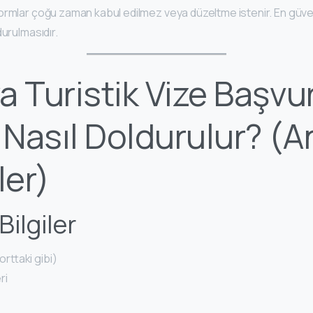
ormlar çoğu zaman kabul edilmez veya düzeltme istenir. En güv
urulmasıdır.
a Turistik Vize Başvu
Nasıl Doldurulur? (A
ler)
 Bilgiler
ttaki gibi)
ri