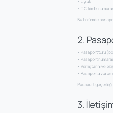
• Uyruk
• T.C. kimlik numara
Bu bölümde pasapor
2. Pasapo
• Pasaport türü (bo
• Pasaport numara
• Veriliş tarihi ve biti
• Pasaportu veren
Pasaport geçerliliğ
3. İletişi