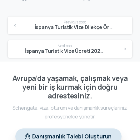
Previous post
İspanya Turistik Vize Dilekçe Örneği: 2025 Güncel Örnek Metinler, Doğru Yazım Kuralları ve Ret Riskini Azaltan İpuçları
Next post
İspanya Turistik Vize Ücreti 2025: Güncel Konsolosluk Harcı, BLS Bedeli ve Toplam Maliyet Hesaplama Rehberi
Avrupa’da yaşamak, çalışmak veya
yeni bir iş kurmak için doğru
adrestesiniz.
Schengate, vize, oturum ve danışmanlık süreçlerinizi
profesyonelce yönetir.
Danışmanlık Talebi Oluşturun