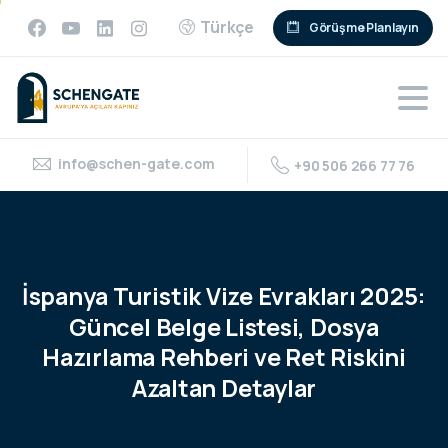
Türkçe
Görüşme Planlayın
info@schen-gate.com
+90 506 266 77 76
İspanya
Turistik
Vize
Evrakları
2025:
Güncel
Belge
Listesi,
Dosya
Hazırlama
Rehberi
ve
Ret
Riskini
Azaltan
Detaylar