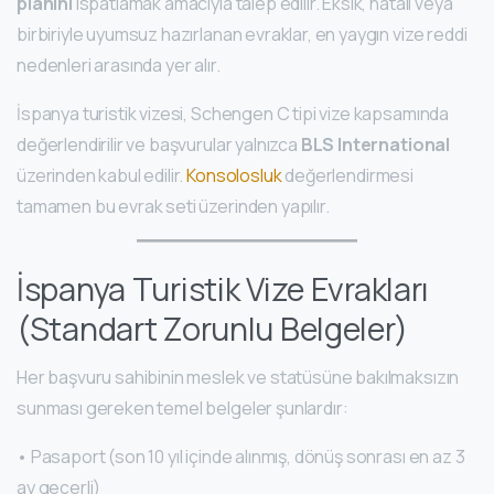
planını
ispatlamak amacıyla talep edilir. Eksik, hatalı veya
birbiriyle uyumsuz hazırlanan evraklar, en yaygın vize reddi
nedenleri arasında yer alır.
İspanya turistik vizesi, Schengen C tipi vize kapsamında
değerlendirilir ve başvurular yalnızca
BLS International
üzerinden kabul edilir.
Konsolosluk
değerlendirmesi
tamamen bu evrak seti üzerinden yapılır.
İspanya Turistik Vize Evrakları
(Standart Zorunlu Belgeler)
Her başvuru sahibinin meslek ve statüsüne bakılmaksızın
sunması gereken temel belgeler şunlardır:
• Pasaport (son 10 yıl içinde alınmış, dönüş sonrası en az 3
ay geçerli)