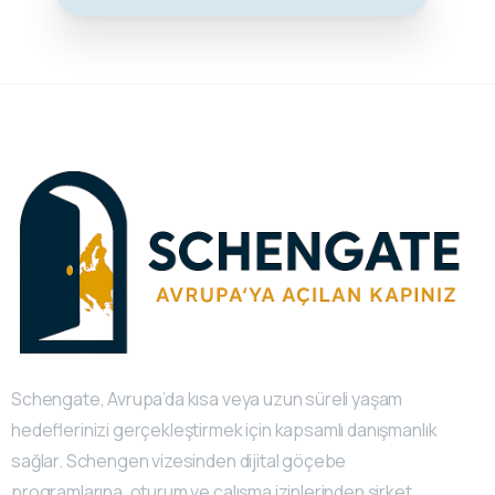
Schengate, Avrupa’da kısa veya uzun süreli yaşam
hedeflerinizi gerçekleştirmek için kapsamlı danışmanlık
sağlar. Schengen vizesinden dijital göçebe
programlarına, oturum ve çalışma izinlerinden şirket