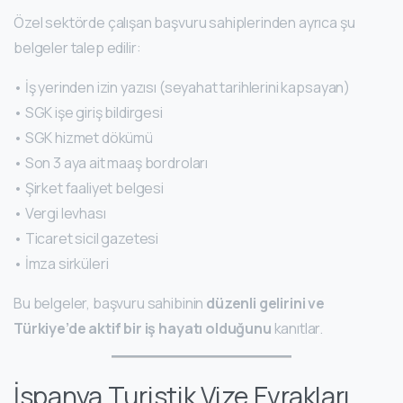
Özel sektörde çalışan başvuru sahiplerinden ayrıca şu
belgeler talep edilir:
• İş yerinden izin yazısı (seyahat tarihlerini kapsayan)
• SGK işe giriş bildirgesi
• SGK hizmet dökümü
• Son 3 aya ait maaş bordroları
• Şirket faaliyet belgesi
• Vergi levhası
• Ticaret sicil gazetesi
• İmza sirküleri
Bu belgeler, başvuru sahibinin
düzenli gelirini ve
Türkiye’de aktif bir iş hayatı olduğunu
kanıtlar.
İspanya Turistik Vize Evrakları