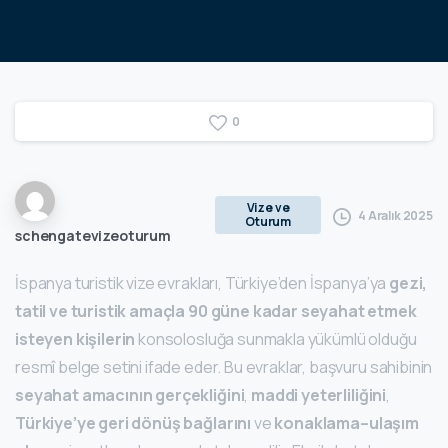
0
Vize ve
4 Aralık 2025
Oturum
schengatevizeoturum
İspanya turistik vize evrakları, Türkiye’den İspanya’ya
gezi,
tatil ve turistik amaçla 90 güne kadar seyahat etmek
isteyen kişilerin
konsolosluğa sunmakla yükümlü olduğu
resmî belge setini ifade eder. Bu evraklar, başvuru sahibinin
seyahat amacının gerçekliğini
,
maddi yeterliliğini
,
Türkiye’ye geri dönüş bağlarını
ve
konaklama–ulaşım