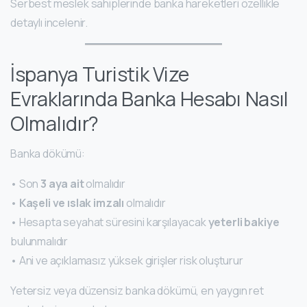
Serbest meslek sahiplerinde banka hareketleri özellikle
detaylı incelenir.
İspanya Turistik Vize
Evraklarında Banka Hesabı Nasıl
Olmalıdır?
Banka dökümü:
• Son
3 aya ait
olmalıdır
•
Kaşeli ve ıslak imzalı
olmalıdır
• Hesapta seyahat süresini karşılayacak
yeterli bakiye
bulunmalıdır
• Ani ve açıklamasız yüksek girişler risk oluşturur
Yetersiz veya düzensiz banka dökümü, en yaygın ret