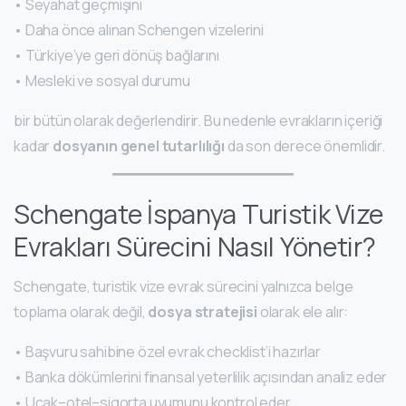
• Seyahat geçmişini
• Daha önce alınan Schengen vizelerini
• Türkiye’ye geri dönüş bağlarını
• Mesleki ve sosyal durumu
bir bütün olarak değerlendirir. Bu nedenle evrakların içeriği
kadar
dosyanın genel tutarlılığı
da son derece önemlidir.
Schengate İspanya Turistik Vize
Evrakları Sürecini Nasıl Yönetir?
Schengate, turistik vize evrak sürecini yalnızca belge
toplama olarak değil,
dosya stratejisi
olarak ele alır:
• Başvuru sahibine özel evrak checklist’i hazırlar
• Banka dökümlerini finansal yeterlilik açısından analiz eder
• Uçak–otel–sigorta uyumunu kontrol eder