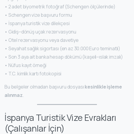
• 2 adet biyometrik fotoğraf (Schengen ölçülerinde)
• Schengen vize başvuru formu
• İspanya turistik vize dilekçesi
• Gidiş–dönüş uçak rezervasyonu
• Otel rezervasyonu veya davetiye
• Seyahat sağlık sigortası (en az 30.000 Euro teminatlı)
• Son 3 aya ait banka hesap dökümü (kaşeli–ıslak imzalı)
• Nüfus kayıt örneği
• T.C. kimlik kartı fotokopisi
Bu belgeler olmadan başvuru dosyası
kesinlikle işleme
alınmaz
.
İspanya Turistik Vize Evrakları
(Çalışanlar İçin)