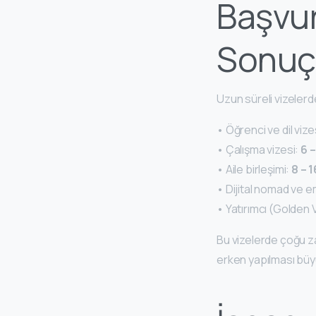
Başvu
Sonuçl
Uzun süreli vizeler
• Öğrenci ve dil vize
• Çalışma vizesi:
6 –
• Aile birleşimi:
8 – 
• Dijital nomad ve em
• Yatırımcı (Golden 
Bu vizelerde çoğu
erken yapılması büy