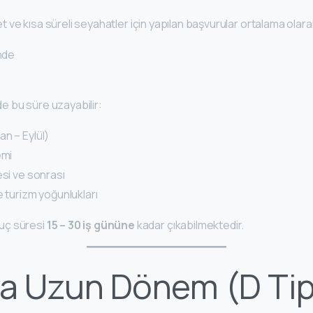
aret ve kısa süreli seyahatler için yapılan başvurular ortalama olara
nde
 bu süre uzayabilir:
n – Eylül)
emi
esi ve sonrası
e turizm yoğunlukları
uç süresi
15 – 30 iş gününe
kadar çıkabilmektedir.
a Uzun Dönem (D Tipi