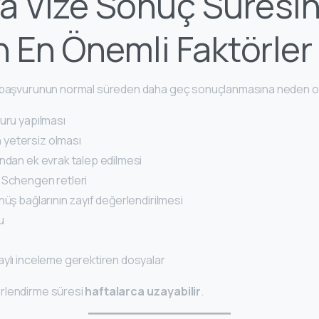
a Vize Sonuç Süresin
 En Önemli Faktörler
 başvurunun normal süreden daha geç sonuçlanmasına neden ola
vuru yapılması
yetersiz olması
ından ek evrak talep edilmesi
 Schengen retleri
nüş bağlarının zayıf değerlendirilmesi
u
aylı inceleme gerektiren dosyalar
rlendirme süresi
haftalarca uzayabilir
.