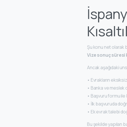
İspany
Kısaltı
Şu konu net olarak bi
Vize sonuç süresi 
Ancak aşağıdaki uns
• Evrakların eksiksi
• Banka ve meslek d
• Başvuru formu ile 
• İlk başvuruda doğ
• Ek evrak talebi 
Bu şekilde yapılan b