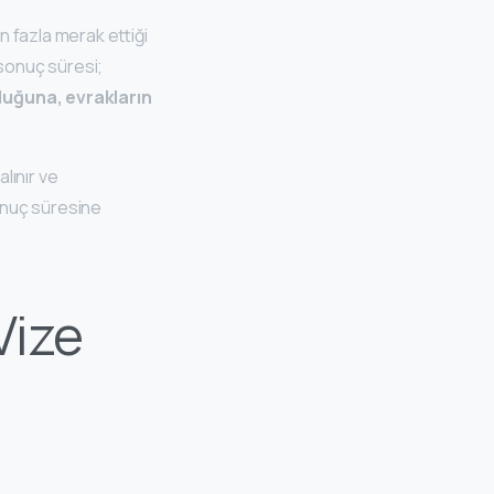
 fazla merak ettiği
 sonuç süresi;
luğuna, evrakların
alınır ve
onuç süresine
Vize