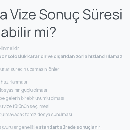
a Vize Sonuç Süresi
labilir mi?
linmelidir:
konsolosluk kararıdır ve dışarıdan zorla hızlandırılamaz.
urlar sürecin uzamasını önler:
z hazırlanması
osyasının güçlü olması
belgelerin birebir uyumlu olması
ru vize türünün seçilmesi
doğurmayacak temiz dosya sunulması
aşvurular genellikle
standart sürede sonuçlanır
.