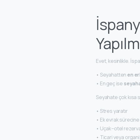
İspany
Yapılm
Evet, kesinlikle. İsp
• Seyahatten
en er
• En geç ise
seyaha
Seyahate çok kısa s
• Stres yaratır
• Ek evrak sürecin
• Uçak–otel rezerva
• Ticari veya organi