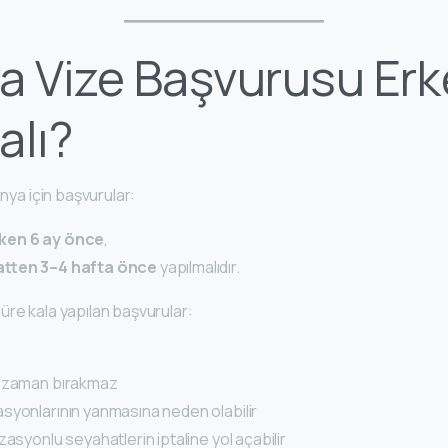
a Vize Başvurusu Erk
alı?
anya için başvurular:
ken 6 ay önce
,
tten 3–4 hafta önce
yapılmalıdır.
üre kala yapılan başvurular:
e zaman bırakmaz
syonlarının yanmasına neden olabilir
zasyonlu seyahatlerin iptaline yol açabilir