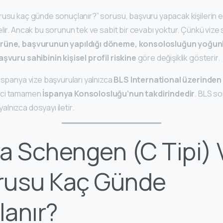
rusu kaç günde sonuçlanır?” sorusu, başvuru yapacak kişilerin en
lir. Ancak bu sorunun tek ve sabit bir cevabı yoktur. Çünkü vize
ürüne, başvurunun yapıldığı döneme, konsolosluğun yoğun
aşvuru sahibinin kişisel profil riskine
göre değişiklik gösterir.
İspanya vize başvuruları yalnızca
BLS International üzerinden
eci tamamen
İspanya Konsolosluğu’nun takdirindedir
. BLS s
lnızca dosyayı iletir.
a Schengen (C Tipi) 
rusu Kaç Günde
anır?