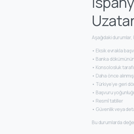
İspany
Uzatan
Aşağıdaki durumlar,
• Eksik evrakla baş
• Banka dökümünün 
• Konsolosluk taraf
• Daha önce alınmış
• Türkiye’ye geri dö
• Başvuru yoğunluğ
• Resmî tatiller
• Güvenlik veya det
Bu durumlarda değe