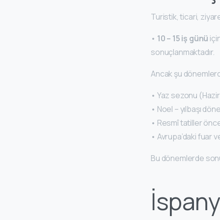
Turistik, ticari, ziy
•
10 – 15 iş günü
içi
sonuçlanmaktadır.
Ancak şu dönemlerde
• Yaz sezonu (Hazira
• Noel – yılbaşı dön
• Resmî tatiller önc
• Avrupa’daki fuar v
Bu dönemlerde son
İspany