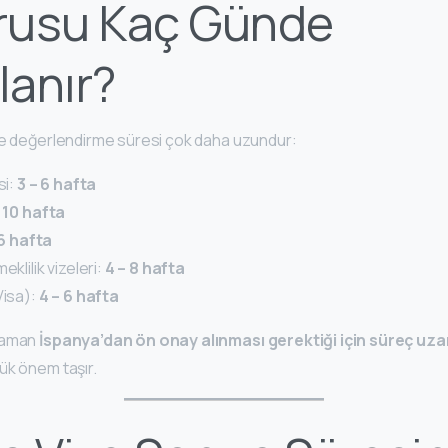
rusu Kaç Günde
anır?
de değerlendirme süresi çok daha uzundur:
si:
3 – 6 hafta
 10 hafta
16 hafta
eklilik vizeleri:
4 – 8 hafta
Visa):
4 – 6 hafta
 zaman
İspanya’dan ön onay alınması gerektiği için süreç uza
ük önem taşır.