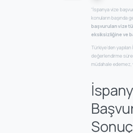
“İspanya vize başvu
konuların başında ge
başvurulan vize t
eksiksizliğine ve b
Türkiye’den yapılan 
değerlendirme sür
müdahale edemez, ya
İspany
Başvu
Sonuçl