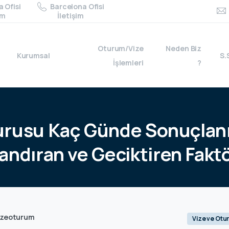
 Ofisi
Barcelona Ofisi
im
İletişim
Oturum/Vize
Neden Biz
Kurumsal
S.
İşlemleri
?
urusu
Kaç
Günde
Sonuçlan
landıran
ve
Geciktiren
Faktö
izeoturum
Vize ve Otu