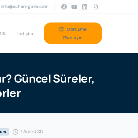
info@schen-gate.com
Görüşme
S.S.
İletişim
Planlayın
ır?
Güncel
Süreler,
rler
4 Aralık 2025
rum