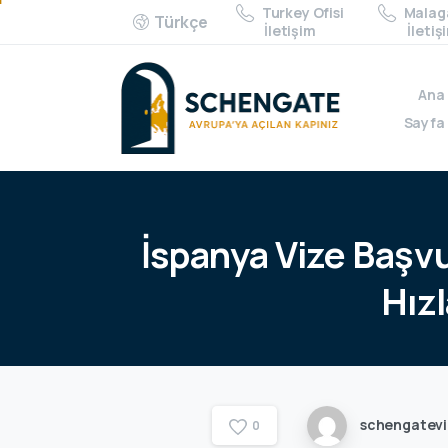
Turkey Ofisi
Malaga
Türkçe
İletişim
İletiş
Ana
Sayfa
İspanya
Vize
Başv
Hız
schengatev
0