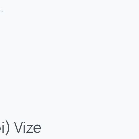
k:
) Vize