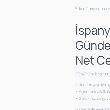
Erken başvuru, sür
İspany
Günde
Net C
Çünkü vize başvurusu
• Her dosyayı ayrı ay
• Kişisel risk analizi
• Gerekirse ek güve
Bu nedenle aynı gün 