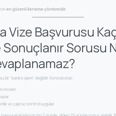
ecin
en güvenli ilerleme yöntemidir
.
a Vize Başvurusu Ka
 Sonuçlanır Sorusu 
evaplanamaz?
 bir “banko işlem” değildir. Konsolosluk:
rı inceler
 yapar
nlik ve çapraz kontrol uygular
başvuran iki kişi için biri 7 günde, diğeri 25 günde sonuç alabilir