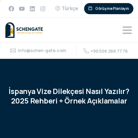
Türkçe
Görüşme Planlayın
info@schen-gate.com
+90 506 266 77 76
İspanya
Vize
Dilekçesi
Nasıl
Yazılır?
2025
Rehberi
+
Örnek
Açıklamalar