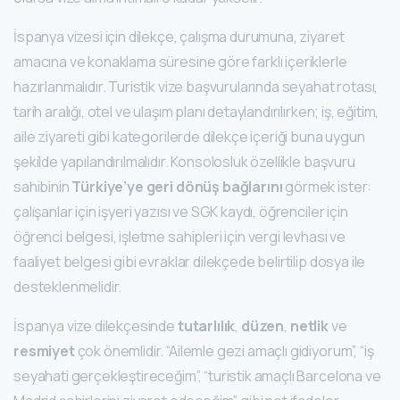
İspanya vizesi için dilekçe, çalışma durumuna, ziyaret
amacına ve konaklama süresine göre farklı içeriklerle
hazırlanmalıdır. Turistik vize başvurularında seyahat rotası,
tarih aralığı, otel ve ulaşım planı detaylandırılırken; iş, eğitim,
aile ziyareti gibi kategorilerde dilekçe içeriği buna uygun
şekilde yapılandırılmalıdır. Konsolosluk özellikle başvuru
sahibinin
Türkiye’ye geri dönüş bağlarını
görmek ister:
çalışanlar için işyeri yazısı ve SGK kaydı, öğrenciler için
öğrenci belgesi, işletme sahipleri için vergi levhası ve
faaliyet belgesi gibi evraklar dilekçede belirtilip dosya ile
desteklenmelidir.
İspanya vize dilekçesinde
tutarlılık
,
düzen
,
netlik
ve
resmiyet
çok önemlidir. “Ailemle gezi amaçlı gidiyorum”, “iş
seyahati gerçekleştireceğim”, “turistik amaçlı Barcelona ve