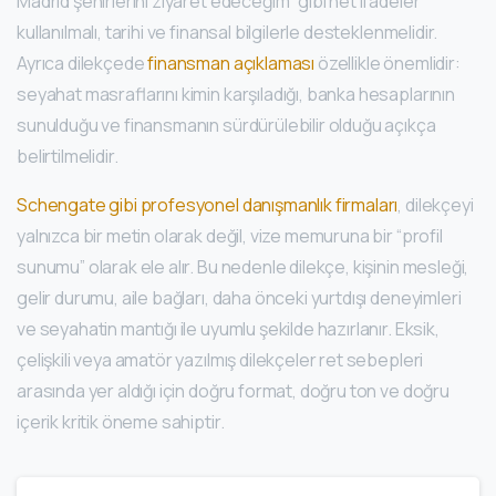
Madrid şehirlerini ziyaret edeceğim” gibi net ifadeler
kullanılmalı, tarihi ve finansal bilgilerle desteklenmelidir.
Ayrıca dilekçede
finansman açıklaması
özellikle önemlidir:
seyahat masraflarını kimin karşıladığı, banka hesaplarının
sunulduğu ve finansmanın sürdürülebilir olduğu açıkça
belirtilmelidir.
Schengate gibi profesyonel danışmanlık firmaları
, dilekçeyi
yalnızca bir metin olarak değil, vize memuruna bir “profil
sunumu” olarak ele alır. Bu nedenle dilekçe, kişinin mesleği,
gelir durumu, aile bağları, daha önceki yurtdışı deneyimleri
ve seyahatin mantığı ile uyumlu şekilde hazırlanır. Eksik,
çelişkili veya amatör yazılmış dilekçeler ret sebepleri
arasında yer aldığı için doğru format, doğru ton ve doğru
içerik kritik öneme sahiptir.