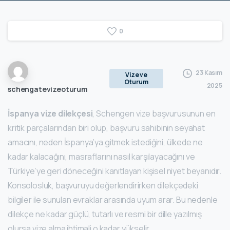
0
23 Kasım
Vize ve
Oturum
2025
schengatevizeoturum
İspanya vize dilekçesi
, Schengen vize başvurusunun en
kritik parçalarından biri olup, başvuru sahibinin seyahat
amacını, neden İspanya’ya gitmek istediğini, ülkede ne
kadar kalacağını, masraflarını nasıl karşılayacağını ve
Türkiye’ye geri döneceğini kanıtlayan kişisel niyet beyanıdır.
Konsolosluk, başvuruyu değerlendirirken dilekçedeki
bilgiler ile sunulan evraklar arasında uyum arar. Bu nedenle
dilekçe ne kadar güçlü, tutarlı ve resmi bir dille yazılmış
olursa vize alma ihtimali o kadar yükselir.