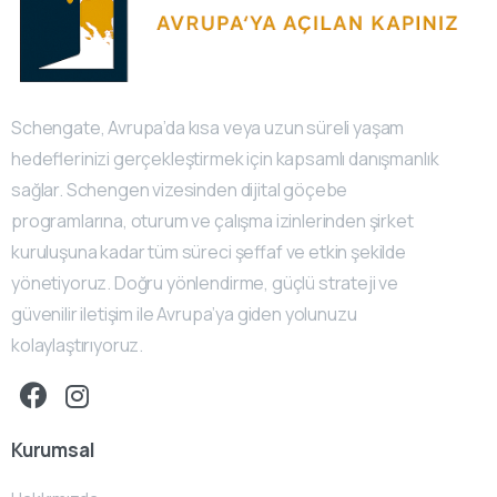
Schengate, Avrupa’da kısa veya uzun süreli yaşam
hedeflerinizi gerçekleştirmek için kapsamlı danışmanlık
sağlar. Schengen vizesinden dijital göçebe
programlarına, oturum ve çalışma izinlerinden şirket
kuruluşuna kadar tüm süreci şeffaf ve etkin şekilde
yönetiyoruz. Doğru yönlendirme, güçlü strateji ve
güvenilir iletişim ile Avrupa’ya giden yolunuzu
kolaylaştırıyoruz.
Kurumsal