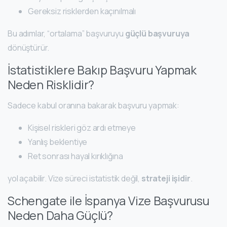
Gereksiz risklerden kaçınılmalı
Bu adımlar, “ortalama” başvuruyu
güçlü başvuruya
dönüştürür.
İstatistiklere Bakıp Başvuru Yapmak
Neden Risklidir?
Sadece kabul oranına bakarak başvuru yapmak:
Kişisel riskleri göz ardı etmeye
Yanlış beklentiye
Ret sonrası hayal kırıklığına
yol açabilir. Vize süreci istatistik değil,
strateji işidir
.
Schengate ile İspanya Vize Başvurusu
Neden Daha Güçlü?