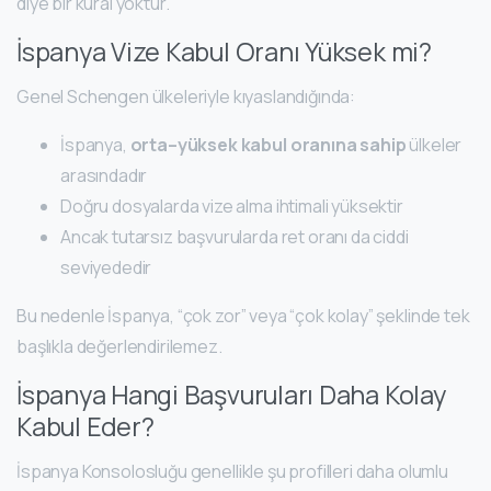
diye bir kural yoktur.
İspanya Vize Kabul Oranı Yüksek mi?
Genel Schengen ülkeleriyle kıyaslandığında:
İspanya,
orta–yüksek kabul oranına sahip
ülkeler
arasındadır
Doğru dosyalarda vize alma ihtimali yüksektir
Ancak tutarsız başvurularda ret oranı da ciddi
seviyededir
Bu nedenle İspanya, “çok zor” veya “çok kolay” şeklinde tek
başlıkla değerlendirilemez.
İspanya Hangi Başvuruları Daha Kolay
Kabul Eder?
İspanya Konsolosluğu genellikle şu profilleri daha olumlu