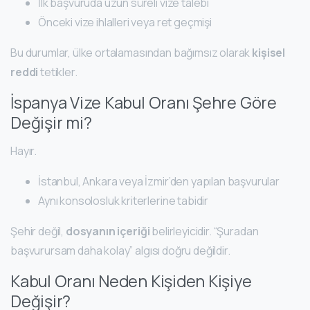
İlk başvuruda uzun süreli vize talebi
Önceki vize ihlalleri veya ret geçmişi
Bu durumlar, ülke ortalamasından bağımsız olarak
kişisel
reddi
tetikler.
İspanya Vize Kabul Oranı Şehre Göre
Değişir mi?
Hayır.
İstanbul, Ankara veya İzmir’den yapılan başvurular
Aynı konsolosluk kriterlerine tabidir
Şehir değil,
dosyanın içeriği
belirleyicidir. “Şuradan
başvurursam daha kolay” algısı doğru değildir.
Kabul Oranı Neden Kişiden Kişiye
Değişir?