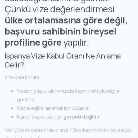
Çünkü vize değerlendirmesi
ülke ortalamasına göre değil,
başvuru sahibinin bireysel
profiline göre
yapılır.
İspanya Vize Kabul Oranı Ne Anlama
Gelir?
Vize kabul oranı:
Yapılan başvuruların yüzde kaçının onaylandığını
gösterir
Genel eğilimi anlamak için kullanılır
Kişisel başvurular için
garanti değildir
Yani yüksek kabul oranı olan bir ülkeden herkes vize alacak