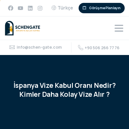
Türkçe
Görüşme Planlayın
info@schen-gate.com
+90 506 266 77 76
İspanya
Vize
Kabul
Oranı
Nedir?
Kimler
Daha
Kolay
Vize
Alır
?