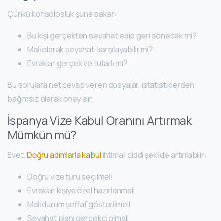
Çünkü konsolosluk şuna bakar:
Bu kişi gerçekten seyahat edip geri dönecek mi?
Mali olarak seyahati karşılayabilir mi?
Evraklar gerçek ve tutarlı mı?
Bu sorulara net cevap veren dosyalar, istatistiklerden
bağımsız olarak onay alır.
İspanya Vize Kabul Oranını Artırmak
Mümkün mü?
Evet.
Doğru adımlarla kabul
ihtimali ciddi şekilde artırılabilir:
Doğru vize türü seçilmeli
Evraklar kişiye özel hazırlanmalı
Mali durum şeffaf gösterilmeli
Seyahat planı gerçekçi olmalı