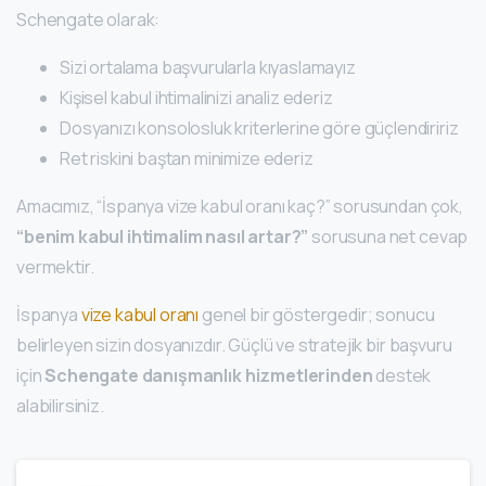
Schengate olarak:
Sizi ortalama başvurularla kıyaslamayız
Kişisel kabul ihtimalinizi analiz ederiz
Dosyanızı konsolosluk kriterlerine göre güçlendiririz
Ret riskini baştan minimize ederiz
Amacımız, “İspanya vize kabul oranı kaç?” sorusundan çok,
“benim kabul ihtimalim nasıl artar?”
sorusuna net cevap
vermektir.
İspanya
vize kabul oranı
genel bir göstergedir; sonucu
belirleyen sizin dosyanızdır. Güçlü ve stratejik bir başvuru
için
Schengate danışmanlık hizmetlerinden
destek
alabilirsiniz.