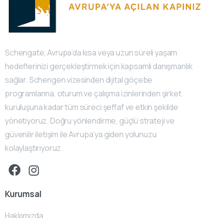
Schengate, Avrupa’da kısa veya uzun süreli yaşam
hedeflerinizi gerçekleştirmek için kapsamlı danışmanlık
sağlar. Schengen vizesinden dijital göçebe
programlarına, oturum ve çalışma izinlerinden şirket
kuruluşuna kadar tüm süreci şeffaf ve etkin şekilde
yönetiyoruz. Doğru yönlendirme, güçlü strateji ve
güvenilir iletişim ile Avrupa’ya giden yolunuzu
kolaylaştırıyoruz.
Kurumsal
Hakkımızda