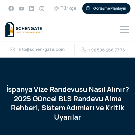
Türkçe
Görüşme Planlayın
info@schen-gate.com
+90 506 266 77 76
İspanya
Vize
Randevusu
Nasıl
Alınır?
2025
Güncel
BLS
Randevu
Alma
Rehberi,
Sistem
Adımları
ve
Kritik
Uyarılar