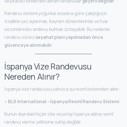
veya aracı sitelerden alınan randevular
geçerli değildir
.
Randevu sistemi yoğunluk esasına göre çalıştığı için
özellikle yaz aylarında, bayram dönemlerinde ve fuar
sezonlarında randevu bulmak zorlaşabilir. Bu nedenle
randevu süreci
seyahat planı yapılmadan önce
güvenceye alınmalıdır
.
İspanya Vize Randevusu
Nereden Alınır?
İspanya vize randevusu yalnızca şu resmî sistemden alınır:
•
BLS International – İspanya Resmî Randevu Sistemi
Bunun dışındaki hiçbir site veya kişi İspanya adına resmî
randevu verme yetkisine sahip değildir.