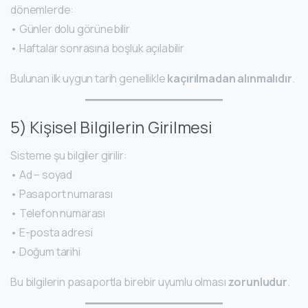
dönemlerde:
• Günler dolu görünebilir
• Haftalar sonrasına boşluk açılabilir
Bulunan ilk uygun tarih genellikle
kaçırılmadan alınmalıdır
.
5) Kişisel Bilgilerin Girilmesi
Sisteme şu bilgiler girilir:
• Ad – soyad
• Pasaport numarası
• Telefon numarası
• E-posta adresi
• Doğum tarihi
Bu bilgilerin pasaportla birebir uyumlu olması
zorunludur
.