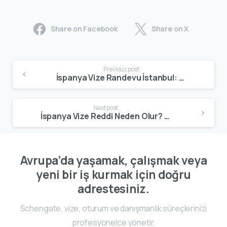
Share on Facebook
Share on X
Previous post
İspanya Vize Randevu İstanbul: Yetkili BLS Merkezleri, Güncel Randevu Alma Adımları ve Kritik Uyarılar (2025)
Next post
İspanya Vize Reddi Neden Olur? 2025 Güncel Ret Gerekçeleri, İtiraz Süreci ve Yeniden Başvuru Stratejileri
Avrupa’da yaşamak, çalışmak veya
yeni bir iş kurmak için doğru
adrestesiniz.
Schengate, vize, oturum ve danışmanlık süreçlerinizi
profesyonelce yönetir.