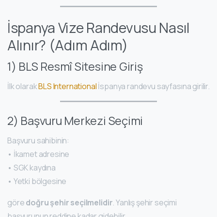
İspanya Vize Randevusu Nasıl
Alınır? (Adım Adım)
1) BLS Resmî Sitesine Giriş
İlk olarak
BLS International
İspanya randevu sayfasına girilir.
2) Başvuru Merkezi Seçimi
Başvuru sahibinin:
• İkamet adresine
• SGK kaydına
• Yetki bölgesine
göre
doğru şehir seçilmelidir
. Yanlış şehir seçimi
başvurunun reddine kadar gidebilir.