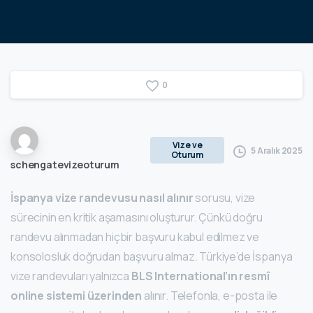
0
Vize ve
5 Aralık 2025
Oturum
schengatevizeoturum
İspanya vize randevusu nasıl alınır
sorusu, vize
sürecinin en kritik aşamasını oluşturur. Çünkü doğru
randevu alınmadan hiçbir başvuru kabul edilmez ve
konsolosluk doğrudan başvuru almaz. Türkiye’de İspanya
vize randevuları yalnızca
BLS International’ın resmî
online sistemi üzerinden
alınır. Telefonla, e-posta ile