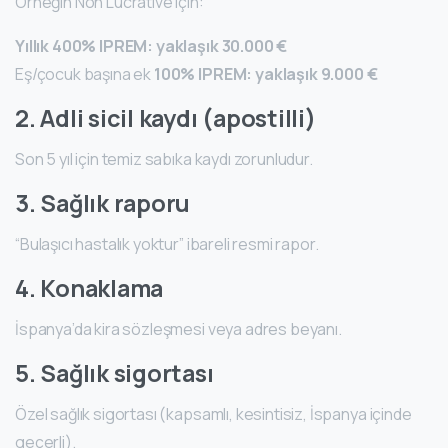
Örneğin Non Lucrative için:
Yıllık 400% IPREM: yaklaşık 30.000 €
Eş/çocuk başına ek
100% IPREM: yaklaşık 9.000 €
2. Adli sicil kaydı (apostilli)
Son 5 yıl için temiz sabıka kaydı zorunludur.
3. Sağlık raporu
“Bulaşıcı hastalık yoktur” ibareli resmi rapor.
4. Konaklama
İspanya’da kira sözleşmesi veya adres beyanı.
5. Sağlık sigortası
Özel sağlık sigortası (kapsamlı, kesintisiz, İspanya içinde
geçerli).