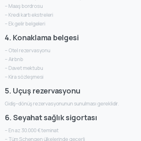
– Maaş bordrosu
– Kredi kartı ekstreleri
– Ek gelir belgeleri
4. Konaklama belgesi
– Otel rezervasyonu
– Airbnb
– Davet mektubu
– Kira sözleşmesi
5. Uçuş rezervasyonu
Gidiş–dönüş rezervasyonunun sunulması gereklidir.
6. Seyahat sağlık sigortası
– En az 30.000 € teminat
– Tüm Schengen ülkelerinde geçerli