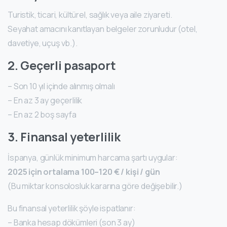
Turistik, ticari, kültürel, sağlık veya aile ziyareti.
Seyahat amacını kanıtlayan belgeler zorunludur (otel,
davetiye, uçuş vb.).
2. Geçerli pasaport
– Son 10 yıl içinde alınmış olmalı
– En az 3 ay geçerlilik
– En az 2 boş sayfa
3. Finansal yeterlilik
İspanya, günlük minimum harcama şartı uygular:
2025 için ortalama 100–120 € / kişi / gün
(Bu miktar konsolosluk kararına göre değişebilir.)
Bu finansal yeterlilik şöyle ispatlanır:
– Banka hesap dökümleri (son 3 ay)