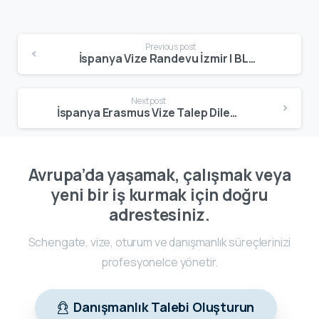
Previous post
İspanya Vize Randevu İzmir | BLS Spain Başvuru Rehberi – 2025
Next post
İspanya Erasmus Vize Talep Dilekçesi Örneği PDF Hazırlık Rehberi
Avrupa’da yaşamak, çalışmak veya
yeni bir iş kurmak için doğru
adrestesiniz.
Schengate, vize, oturum ve danışmanlık süreçlerinizi
profesyonelce yönetir.
Danışmanlık Talebi Oluşturun