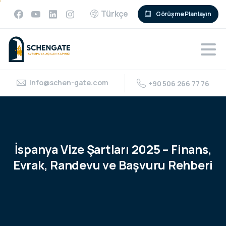
Türkçe
Görüşme Planlayın
info@schen-gate.com
+90 506 266 77 76
İspanya
Vize
Şartları
2025
–
Finans,
Evrak,
Randevu
ve
Başvuru
Rehberi