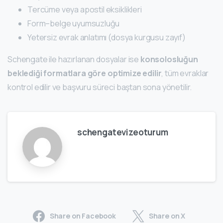
Tercüme veya apostil eksiklikleri
Form–belge uyumsuzluğu
Yetersiz evrak anlatımı (dosya kurgusu zayıf)
Schengate ile hazırlanan dosyalar ise
konsolosluğun
beklediği formatlara göre optimize edilir
, tüm evraklar
kontrol edilir ve başvuru süreci baştan sona yönetilir.
schengatevizeoturum
Share on Facebook
Share on X