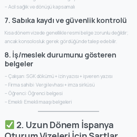
– Acil sağlık ve dönüşü kapsamalı
7. Sabıka kaydı ve güvenlik kontrolü
Kısa dönem vizede genellikle resmi belge zorunlu değildir;
ancak konsolosluk gerek gördüğünde talep edebilir.
8. İş/meslek durumunu gösteren
belgeler
– Çalışan: SGK dökümü + izin yazısı + işveren yazısı
– Firma sahibi: Vergi levhası + imza sirküsü
– Öğrenci: Öğrenci belgesi
– Emekli: Emekli maaşı belgeleri
2. Uzun Dönem İspanya
Oturum Vizeleri İçin Şartlar