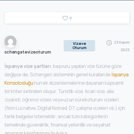
0
23 Kasım
Vize ve
Oturum
2025
schengatevizeoturum
İspanya vize şartları
, başvuru yapılan vize türüne göre
değişse de, Schengen sisteminin genel kuralları ile
İspanya
Konsolosluğu
’nun ek düzenlemelerine dayanan kapsamlı
bir kriter setinden oluşur. Turistik vize, ticari vize, aile
ziyareti, öğrenci vizesi veya uzun süreli oturum vizeleri
(Non Lucrative, Digital Nomad, D7, çalışma vizeleri vb.) için
farklı belgeler istenebilir; ancak tüm kategorilerin
temelinde güvenilirlik, finansal yeterlilik ve seyahat
amacının kanıtlanması bulunur.