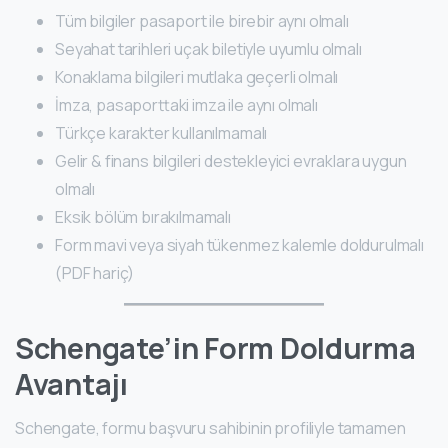
Tüm bilgiler pasaport ile birebir aynı olmalı
Seyahat tarihleri uçak biletiyle uyumlu olmalı
Konaklama bilgileri mutlaka geçerli olmalı
İmza, pasaporttaki imza ile aynı olmalı
Türkçe karakter kullanılmamalı
Gelir & finans bilgileri destekleyici evraklara uygun
olmalı
Eksik bölüm bırakılmamalı
Form mavi veya siyah tükenmez kalemle doldurulmalı
(PDF hariç)
Schengate’in Form Doldurma
Avantajı
Schengate, formu başvuru sahibinin profiliyle tamamen