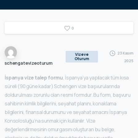
0
23 Kasım
Vize ve
Oturum
2025
schengatevizeoturum
İspanya vize talep formu
, İspanya’ya yapılacak tüm kısa
süreli (90 güne kadar) Schengen vize başvurularında
doldurulması zorunlu olan resmi formdur. Bu form, başvuru
sahibinin kimlik bilgilerini, seyahat planını, konaklama
bilgilerini, finansal durumunu ve seyahat amacını İspanya
Konsolosluğu’na sunmak için kullanılır. Vize
değerlendirmesinin omurgasını oluşturan bu belge,