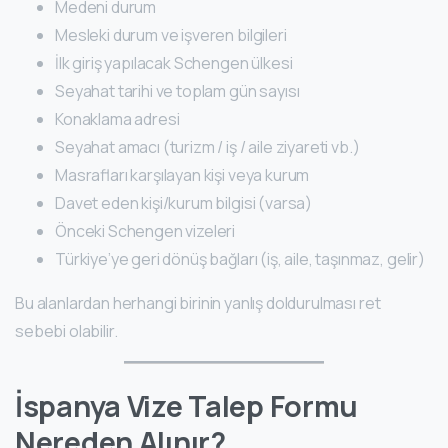
Medeni durum
Mesleki durum ve işveren bilgileri
İlk giriş yapılacak Schengen ülkesi
Seyahat tarihi ve toplam gün sayısı
Konaklama adresi
Seyahat amacı (turizm / iş / aile ziyareti vb.)
Masrafları karşılayan kişi veya kurum
Davet eden kişi/kurum bilgisi (varsa)
Önceki Schengen vizeleri
Türkiye’ye geri dönüş bağları (iş, aile, taşınmaz, gelir)
Bu alanlardan herhangi birinin yanlış doldurulması ret
sebebi olabilir.
İspanya Vize Talep Formu
Nereden Alınır?