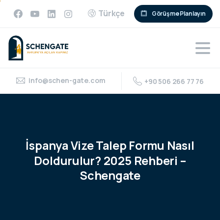
Türkçe
Görüşme Planlayın
info@schen-gate.com
+90 506 266 77 76
İspanya
Vize
Talep
Formu
Nasıl
Doldurulur?
2025
Rehberi
–
Schengate