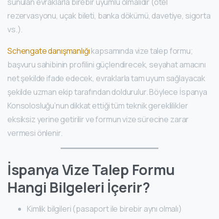
sunulan evraklarla birebir uyumlu olmalıdır (otel
rezervasyonu, uçak bileti, banka dökümü, davetiye, sigorta
vs.).
Schengate danışmanlığı
kapsamında vize talep formu;
başvuru sahibinin profilini güçlendirecek, seyahat amacını
net şekilde ifade edecek, evraklarla tam uyum sağlayacak
şekilde uzman ekip tarafından doldurulur. Böylece İspanya
Konsolosluğu’nun dikkat ettiği tüm teknik gereklilikler
eksiksiz yerine getirilir ve formun vize sürecine zarar
vermesi önlenir.
İspanya Vize Talep Formu
Hangi Bilgeleri İçerir?
Kimlik bilgileri (pasaport ile birebir aynı olmalı)