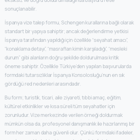
eksiksiz ve doğru doldurulmadığında başvuru retle
sonuçlanabilir.
İspanya vize talep formu, Schengen kurallarına bağlı olarak
standart bir yapıya sahiptir; ancak değerlendirme yetkisi
İspanya tarafından yapıldığı için özellikle “seyahat amacı”,
“konaklama detayı”, “masrafları kimin karşıladığı”, “mesleki
durum” gibi alanların doğru şekilde doldurulması kritik
öneme sahiptir. Özellikle Türkiye’den yapılan başvurularda
formdaki tutarsızlıklar İspanya Konsolosluğu’nun en sık
gördüğü red nedenleri arasındadır.
Bu form; turistik, ticari, aile ziyareti, tıbbi amaç, eğitim,
kültürel etkinlikler ve kısa süreli tüm seyahatler için
zorunludur. Vize merkezinde verilen örneği doldurmak
mümkün olsa da, profesyonel danışmanlık ile hazırlanmış bir
form her zaman daha güvenli olur. Çünkü formdaki ifadeler,