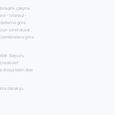
birleşimi, çalışma
ara – İstanbul –
edellerine göre
uzun süreli ulusal
n düzenlemelere göre
lıdır. Başvuru
ızca devlet
e dosya iletim diye
lama olarak şu