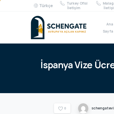
Turkey Ofisi
Malaga
Türkçe
İletişim
İletiş
Ana
Sayfa
İspanya
Vize
Ücre
schengatev
0