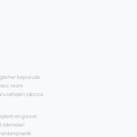
gibi her başvuruda
mesi, resmi
ru sahipleri yalnızca
işilerin en güncel
et ödemeleri
onel danışmanlık