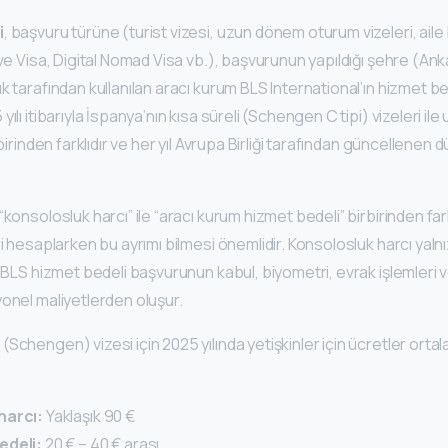
i
, başvuru türüne (turist vizesi, uzun dönem oturum vizeleri, aile 
ive Visa, Digital Nomad Visa vb.), başvurunun yapıldığı şehre (Ank
k tarafından kullanılan aracı kurum BLS International’ın hizmet b
ılı itibarıyla İspanya’nın kısa süreli (Schengen C tipi) vizeleri ile 
rbirinden farklıdır ve her yıl Avrupa Birliği tarafından güncellene
konsolosluk harcı” ile “aracı kurum hizmet bedeli” birbirinden fark
ri hesaplarken bu ayrımı bilmesi önemlidir. Konsolosluk harcı yaln
, BLS hizmet bedeli başvurunun kabul, biyometri, evrak işlemleri v
onel maliyetlerden oluşur.
Schengen) vizesi için 2025 yılında yetişkinler için ücretler orta
harcı:
Yaklaşık 90 €
edeli:
20 € – 40 € arası