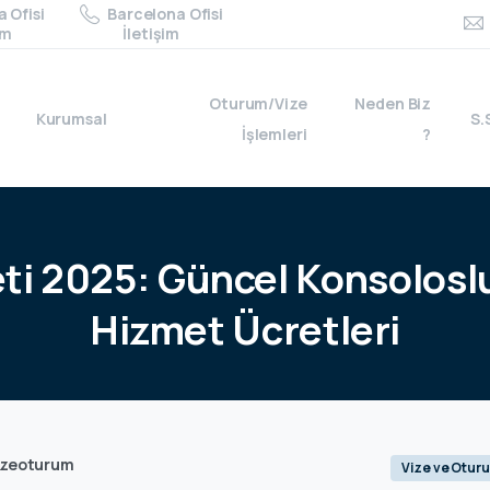
 Ofisi
Barcelona Ofisi
im
İletişim
Oturum/Vize
Neden Biz
Kurumsal
S.
İşlemleri
?
ti
2025:
Güncel
Konsolosl
Hizmet
Ücretleri
izeoturum
Vize ve Otur