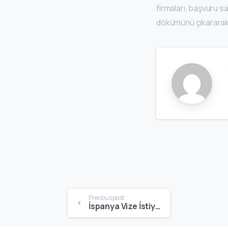
firmaları, başvuru s
dökümünü çıkararak 
Previous post
İspanya Vize İstiyor mu? Türk Vatandaşları İçin 2026 Güncel Vize Bilgileri – Schengate