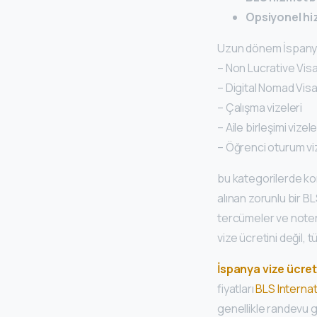
Opsiyonel hi
Uzun dönem İspanya v
– Non Lucrative Vis
– Digital Nomad Vis
– Çalışma vizeleri
– Aile birleşimi vizele
– Öğrenci oturum viz
bu kategorilerde ko
alınan zorunlu bir B
tercümeler ve noter 
vize ücretini değil, 
İspanya vize ücret
fiyatları
BLS Internat
genellikle randevu g