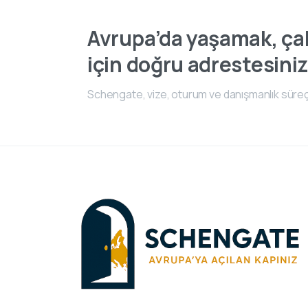
Avrupa’da yaşamak, çal
için doğru adrestesiniz
Schengate, vize, oturum ve danışmanlık süreç