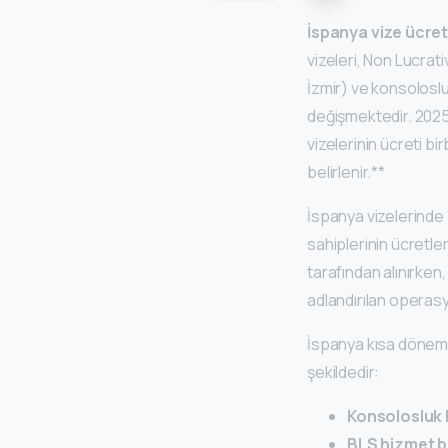
İspanya vize ücret
vizeleri, Non Lucrat
İzmir) ve konsoloslu
değişmektedir. 2025 y
vizelerinin ücreti bi
belirlenir.**
İspanya vizelerinde “
sahiplerinin ücretle
tarafından alınırken
adlandırılan operasy
İspanya kısa dönem (
şekildedir:
Konsolosluk 
BLS hizmet b