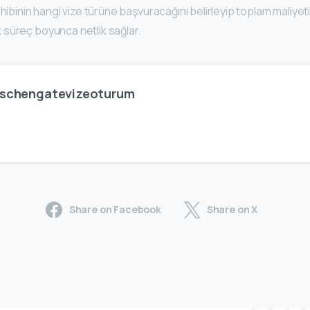
ahibinin hangi vize türüne başvuracağını belirleyip toplam maliyeti
süreç boyunca netlik sağlar.
schengatevizeoturum
Share on Facebook
Share on X