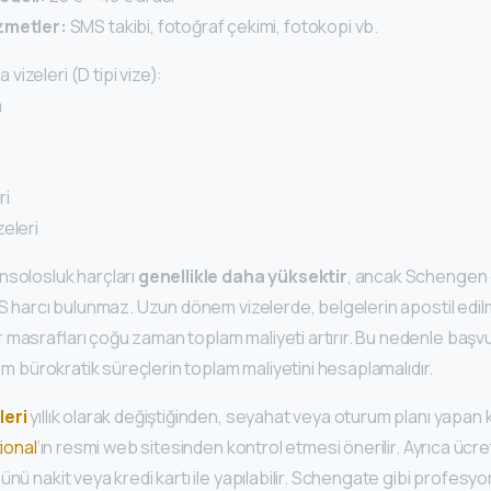
zmetler:
SMS takibi, fotoğraf çekimi, fotokopi vb.
izeleri (D tipi vize):
a
a
ri
eleri
nsolosluk harçları
genellikle daha yüksektir
, ancak Schengen 
LS harcı bulunmaz. Uzun dönem vizelerde, belgelerin apostil edil
masrafları çoğu zaman toplam maliyeti artırır. Bu nedenle başvu
tüm bürokratik süreçlerin toplam maliyetini hesaplamalıdır.
leri
yıllık olarak değiştiğinden, seyahat veya oturum planı yapan k
ional
‘ın resmi web sitesinden kontrol etmesi önerilir. Ayrıca ücr
ünü nakit veya kredi kartı ile yapılabilir. Schengate gibi profesy