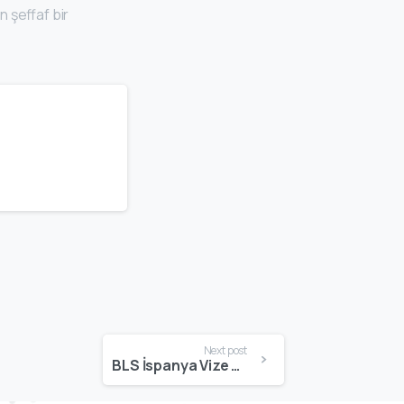
n şeffaf bir
Next post
BLS İspanya Vize Merkezi Nedir? Randevu, Evrak, Ücret ve Başvuru Süreci – 2025