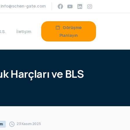
info@schen-gate.com
Görüşme
S.S.
İletişim
Planlayın
uk
Harçları
ve
BLS
23 Kasım 2025
um