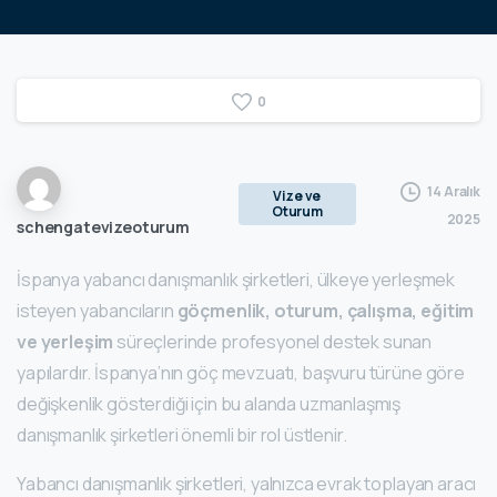
0
14 Aralık
Vize ve
Oturum
2025
schengatevizeoturum
İspanya yabancı danışmanlık şirketleri, ülkeye yerleşmek
isteyen yabancıların
göçmenlik, oturum, çalışma, eğitim
ve yerleşim
süreçlerinde profesyonel destek sunan
yapılardır. İspanya’nın göç mevzuatı, başvuru türüne göre
değişkenlik gösterdiği için bu alanda uzmanlaşmış
danışmanlık şirketleri önemli bir rol üstlenir.
Yabancı danışmanlık şirketleri, yalnızca evrak toplayan aracı