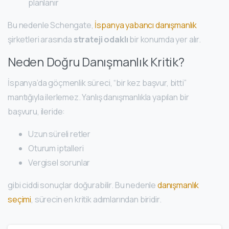
planlanır
Bu nedenle Schengate,
İspanya yabancı danışmanlık
şirketleri arasında
strateji odaklı
bir konumda yer alır.
Neden Doğru Danışmanlık Kritik?
İspanya’da göçmenlik süreci, “bir kez başvur, bitti”
mantığıyla ilerlemez. Yanlış danışmanlıkla yapılan bir
başvuru, ileride:
Uzun süreli retler
Oturum iptalleri
Vergisel sorunlar
gibi ciddi sonuçlar doğurabilir. Bu nedenle
danışmanlık
seçimi
, sürecin en kritik adımlarından biridir.