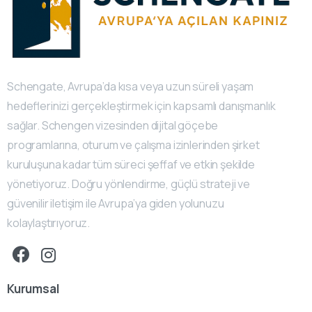
Schengate, Avrupa’da kısa veya uzun süreli yaşam
hedeflerinizi gerçekleştirmek için kapsamlı danışmanlık
sağlar. Schengen vizesinden dijital göçebe
programlarına, oturum ve çalışma izinlerinden şirket
kuruluşuna kadar tüm süreci şeffaf ve etkin şekilde
yönetiyoruz. Doğru yönlendirme, güçlü strateji ve
güvenilir iletişim ile Avrupa’ya giden yolunuzu
kolaylaştırıyoruz.
Kurumsal