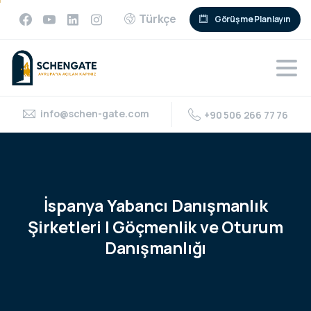
Türkçe
Görüşme Planlayın
info@schen-gate.com
+90 506 266 77 76
İspanya
Yabancı
Danışmanlık
Şirketleri
|
Göçmenlik
ve
Oturum
Danışmanlığı