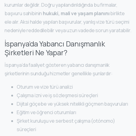
kurumlar değildir. Doğru yapılandırıldığında bu firmalar,
başvuru sahibinin
hukuki, mali ve yaşam planını
birlikte
ele alır. Aksi halde yapılan başvurular, yanlış vize türü seçimi
nedeniyle reddedilebilir veya uzun vadede sorun yaratabilir.
İspanya’da Yabancı Danışmanlık
Şirketleri Ne Yapar?
İspanya’da faaliyet gösteren yabancı danışmanlık
şirketlerinin sunduğu hizmetler genellikle şunlardır:
Oturum ve vize türü analizi
Çalışma izni ve iş sözleşmesi süreçleri
Dijital göçebe ve yüksek nitelikli göçmen başvuruları
Eğitim ve öğrenci oturumları
Şirket kuruluşu ve serbest çalışma (otónomo)
süreçleri