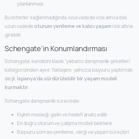
planlanması
Bu kriterler sağlanmadığında, kısa vadede vize alınsa bile
uzun vadede
oturum yenileme ve kalıcı yaşam
risk altına
girebilir.
Schengate’in Konumlandırması
Schengate, kendisini klasik “yabancı danışmanlık şirketleri”
kategorisinden ayırır. Yaklaşımı; yalnızca başvuru yaptırmak
değil,
İspanya’da sürdürülebilir bir yaşam modeli
kurmaktır
.
Schengate danışmanlık sürecinde:
Kişinin mesleği, geliri ve hedefi analiz edilir
En doğru oturum ve çalışma modeli belirlenir
Başvuru sonrası yenileme, vergi ve yaşam süreçleri