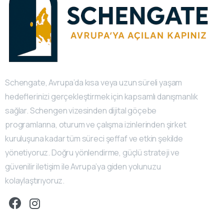
Schengate, Avrupa’da kısa veya uzun süreli yaşam
hedeflerinizi gerçekleştirmek için kapsamlı danışmanlık
sağlar. Schengen vizesinden dijital göçebe
programlarına, oturum ve çalışma izinlerinden şirket
kuruluşuna kadar tüm süreci şeffaf ve etkin şekilde
yönetiyoruz. Doğru yönlendirme, güçlü strateji ve
güvenilir iletişim ile Avrupa’ya giden yolunuzu
kolaylaştırıyoruz.