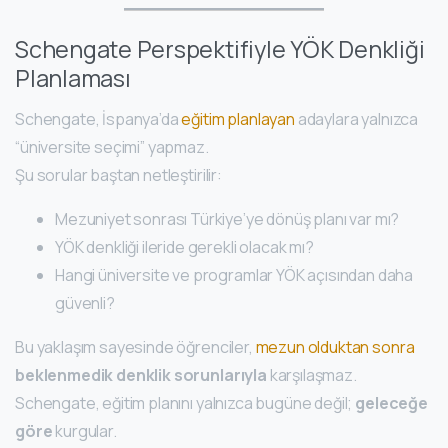
Schengate Perspektifiyle YÖK Denkliği
Planlaması
Schengate, İspanya’da
eğitim planlayan
adaylara yalnızca
“üniversite seçimi” yapmaz.
Şu sorular baştan netleştirilir:
Mezuniyet sonrası Türkiye’ye dönüş planı var mı?
YÖK denkliği ileride gerekli olacak mı?
Hangi üniversite ve programlar YÖK açısından daha
güvenli?
Bu yaklaşım sayesinde öğrenciler,
mezun olduktan sonra
beklenmedik denklik sorunlarıyla
karşılaşmaz.
Schengate, eğitim planını yalnızca bugüne değil;
geleceğe
göre
kurgular.