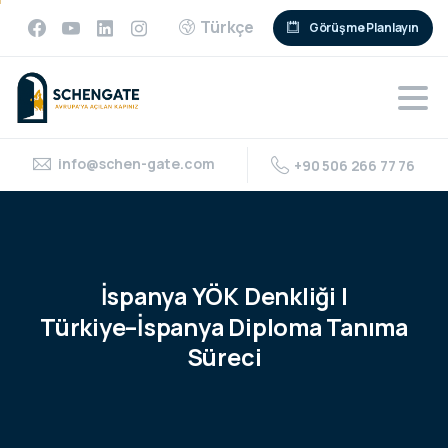
Türkçe
Görüşme Planlayın
info@schen-gate.com
+90 506 266 77 76
İspanya
YÖK
Denkliği
|
Türkiye–İspanya
Diploma
Tanıma
Süreci