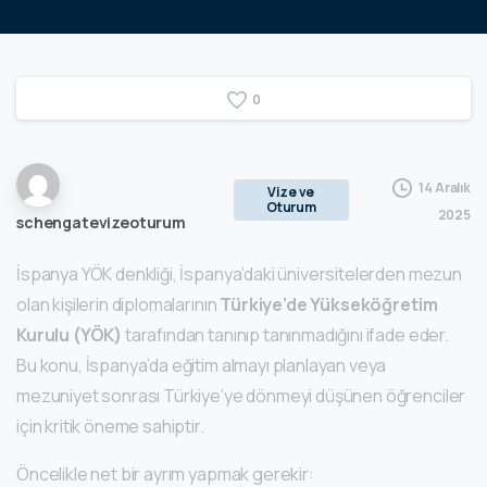
0
14 Aralık
Vize ve
Oturum
2025
schengatevizeoturum
İspanya YÖK denkliği, İspanya’daki üniversitelerden mezun
olan kişilerin diplomalarının
Türkiye’de Yükseköğretim
Kurulu (YÖK)
tarafından tanınıp tanınmadığını ifade eder.
Bu konu, İspanya’da eğitim almayı planlayan veya
mezuniyet sonrası Türkiye’ye dönmeyi düşünen öğrenciler
için kritik öneme sahiptir.
Öncelikle net bir ayrım yapmak gerekir: