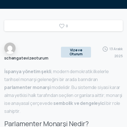
0
13 Aralık
Vize ve
Oturum
2025
schengatevizeoturum
İspanya yönetim şekli
, modern demokratik ilkelerle
tarihsel monarşi geleneğini bir arada barındıran
parlamenter monarşi
modelidir. Bu sistemde siyasi karar
alma yetkisi halk tarafından seçilen organlara aittir; monarşi
ise anayasal çerçevede
sembolik ve dengeleyici
bir role
sahiptir.
Parlamenter Monarşi Nedir?