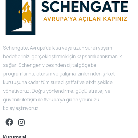
Schengate, Avrupa’da kısa veya uzun süreli yaşam
hedeflerinizi gerçekleştirmek için kapsamlı danışmanlık
sağlar. Schengen vizesinden dijital göçebe
programlarına, oturum ve çalışma izinlerinden şirket
kuruluşuna kadar tüm süreci şeffaf ve etkin şekilde
yönetiyoruz. Doğru yönlendirme, güçlü strateji ve
güvenilir iletişim ile Avrupa’ya giden yolunuzu
kolaylaştırıyoruz.
Kurumsal