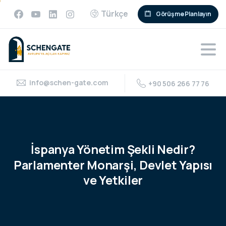
Türkçe
Görüşme Planlayın
info@schen-gate.com
+90 506 266 77 76
İspanya
Yönetim
Şekli
Nedir?
Parlamenter
Monarşi,
Devlet
Yapısı
ve
Yetkiler