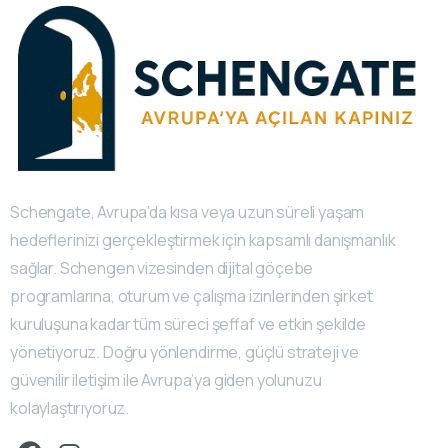
Schengate, Avrupa’da kısa veya uzun süreli yaşam
hedeflerinizi gerçekleştirmek için kapsamlı danışmanlık
sağlar. Schengen vizesinden dijital göçebe
programlarına, oturum ve çalışma izinlerinden şirket
kuruluşuna kadar tüm süreci şeffaf ve etkin şekilde
yönetiyoruz. Doğru yönlendirme, güçlü strateji ve
güvenilir iletişim ile Avrupa’ya giden yolunuzu
kolaylaştırıyoruz.