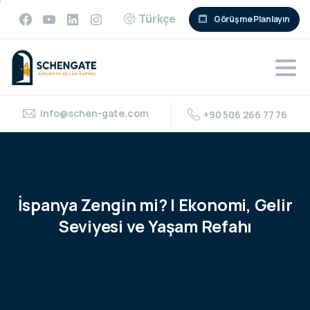
Türkçe
Görüşme Planlayın
info@schen-gate.com
+90 506 266 77 76
İspanya
Zengin
mi?
|
Ekonomi,
Gelir
Seviyesi
ve
Yaşam
Refahı