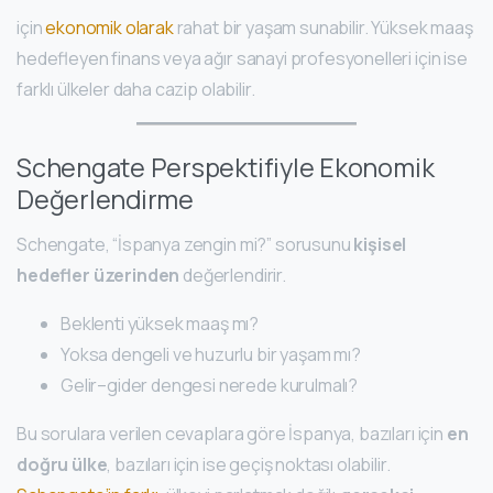
için
ekonomik olarak
rahat bir yaşam sunabilir. Yüksek maaş
hedefleyen finans veya ağır sanayi profesyonelleri için ise
farklı ülkeler daha cazip olabilir.
Schengate Perspektifiyle Ekonomik
Değerlendirme
Schengate, “İspanya zengin mi?” sorusunu
kişisel
hedefler üzerinden
değerlendirir.
Beklenti yüksek maaş mı?
Yoksa dengeli ve huzurlu bir yaşam mı?
Gelir–gider dengesi nerede kurulmalı?
Bu sorulara verilen cevaplara göre İspanya, bazıları için
en
doğru ülke
, bazıları için ise geçiş noktası olabilir.