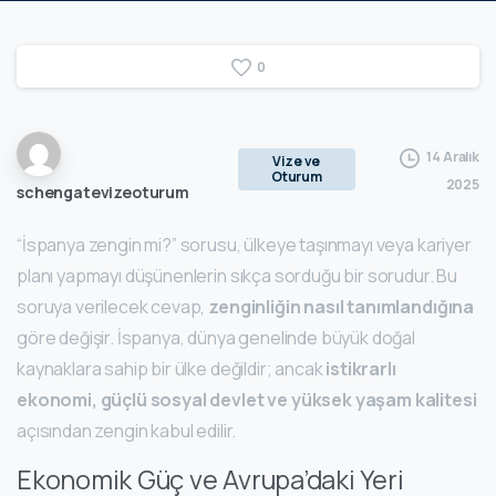
0
14 Aralık
Vize ve
Oturum
2025
schengatevizeoturum
“İspanya zengin mi?” sorusu, ülkeye taşınmayı veya kariyer
planı yapmayı düşünenlerin sıkça sorduğu bir sorudur. Bu
soruya verilecek cevap,
zenginliğin nasıl tanımlandığına
göre değişir. İspanya, dünya genelinde büyük doğal
kaynaklara sahip bir ülke değildir; ancak
istikrarlı
ekonomi, güçlü sosyal devlet ve yüksek yaşam kalitesi
açısından zengin kabul edilir.
Ekonomik Güç ve Avrupa’daki Yeri