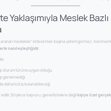
e Yaklaşımıyla Meslek Bazlı
a
ranan meslekler” listesini tek başına yeterli görmez. Asıl öneml
erle nasıl eşleştiğidir
.
de:
i oturum türüne uygun olduğu
ip gerekmediği
e daha hızlı iş bulunabileceği
z edilir. Böylece başvuru, genel listelere değil
kişiye özel gerçe