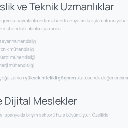
lik ve Teknik Uzmanlıklar
erji ve sanayi alanlarında mühendis ihtiyacını karşılamak için yab
n mühendislik alanları şunlardır:
isayar mühendisliği
ronik mühendisliği
üstri mühendisliği
nerji mühendisliği
, çoğu zaman
yüksek nitelikli göçmen
statüsünde değerlendirili
e Dijital Meslekler
ikte İspanya’da bilişim sektörü hızla büyümüştür. Özellikle: