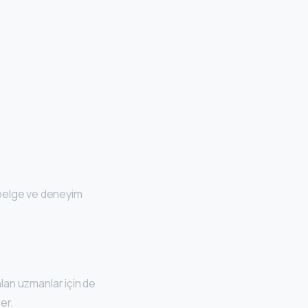
 belge ve deneyim
lan uzmanlar için de
er.