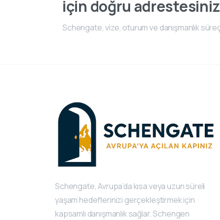
için doğru adrestesiniz
Schengate, vize, oturum ve danışmanlık süreç
Schengate, Avrupa’da kısa veya uzun süreli
yaşam hedeflerinizi gerçekleştirmek için
kapsamlı danışmanlık sağlar. Schengen