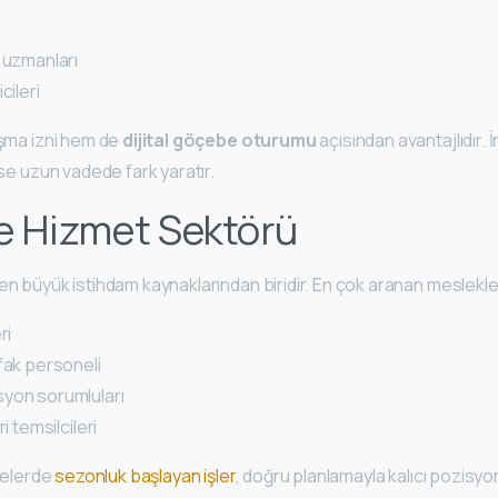
 uzmanları
cileri
ışma izni hem de
dijital göçebe oturumu
açısından avantajlıdır. İ
ise uzun vadede fark yaratır.
e Hizmet Sektörü
en büyük istihdam kaynaklarından biridir. En çok aranan meslekle
ri
fak personeli
yon sorumluları
i temsilcileri
lgelerde
sezonluk başlayan işler
, doğru planlamayla kalıcı pozisyo