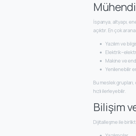
Mühendis
İspanya, altyapı, en
açıktır. En çok arana
Yazılım ve bilg
Elektrik–elekt
Makine ve end
Yenilenebilir e
Bu meslek grupları
hızlı ilerleyebilir.
Bilişim v
Dijitalleşme ile birl
Yazılımcılar