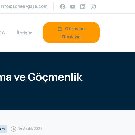
info@schen-gate.com
Görüşme
S.S.
İletişim
Planlayın
ma
ve
Göçmenlik
14 Aralık 2025
rum