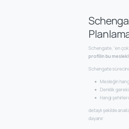
Schengat
Planlam
Schengate, “en çok a
profilin bu meslekl
Schengate sürecin
Mesleğin hang
Denklik gerek
Hangi şehirlerd
detaylı şekilde anali
dayanır.