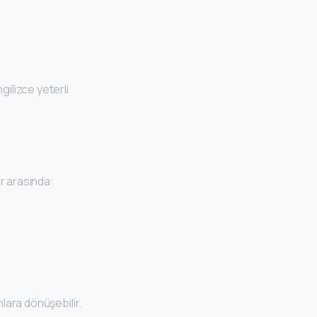
ngilizce yeterli
r arasında:
nlara dönüşebilir.