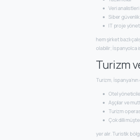
Veri analistleri
Siber güvenlik
IT proje yöneti
hem şirket bazlı çal
olabilir; İspanyolca 
Turizm v
Turizm, İspanya’nın 
Otel yöneticile
Aşçılar ve mut
Turizm operas
Çok dilli müşter
yer alır. Turistik bö