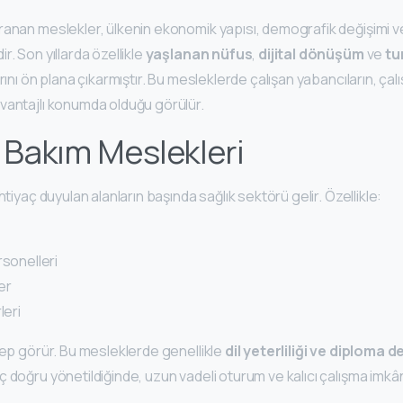
ranan meslekler, ülkenin ekonomik yapısı, demografik değişimi ve
r. Son yıllarda özellikle
yaşlanan nüfus
,
dijital dönüşüm
ve
tu
rını ön plana çıkarmıştır. Bu mesleklerde çalışan yabancıların, ça
vantajlı konumda olduğu görülür.
e Bakım Meslekleri
htiyaç duyulan alanların başında sağlık sektörü gelir. Özellikle:
rsonelleri
er
leri
lep görür. Bu mesleklerde genellikle
dil yeterliliği ve diploma d
 doğru yönetildiğinde, uzun vadeli oturum ve kalıcı çalışma imkân