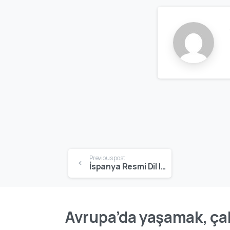
Previous post
İspanya Resmi Dil | İspanya’da Konuşulan Diller ve Günlük Hayat
Avrupa’da yaşamak, çal