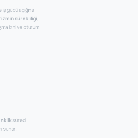
 iş gücü açığına
rizmin sürekliliği
,
lışma izni ve oturum
enklik
süreci
ı sunar.