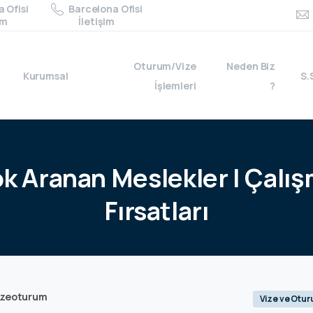
 Ofisi
Barcelona Ofisi
im
İletişim
Oturum/Vize
Neden Biz
Kurumsal
S.
İşlemleri
?
ok
Aranan
Meslekler
|
Çalış
Fırsatları
izeoturum
Vize ve Otu