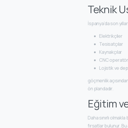
Teknik U
İspanya’da son yılla
Elektrikçiler
Tesisatçılar
Kaynakçılar
CNC operatörl
Lojistik ve dep
göçmenlik açısından
ön plandadır.
Eğitim v
Daha sınırlı olmakla b
fırsatlar bulunur. Bu