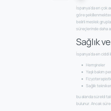
İspanya’da en çok a
göre şekillenmektedi
belirli meslek grupla
süreçlerinde daha a
Sağlık v
İspanya’da en ciddi i
Hemşireler
Yaşlı bakım pe
Fizyoterapistl
Sağlık tekniker
bu alanda sürekli ta
bulunur. Ancak süreç