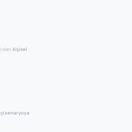
i olan,
kişisel
kçi senaryoya