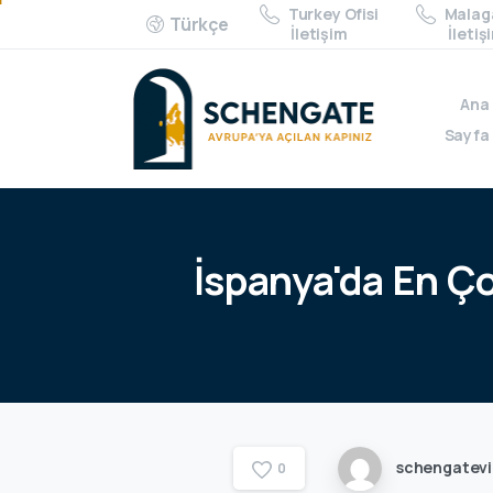
Turkey Ofisi
Malaga
Türkçe
İletişim
İletiş
Ana
Sayfa
İspanya'da
En
Ç
schengatev
0