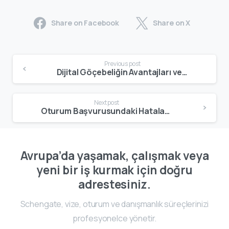
Share on Facebook
Share on X
Previous post
Dijital Göçebeliğin Avantajları ve Zorlukları – Gerçekçi Bir Bakış
Next post
Oturum Başvurusundaki Hatalar – En Sık Yapılan Yanlışlar ve Çözüm Yolları
Avrupa’da yaşamak, çalışmak veya
yeni bir iş kurmak için doğru
adrestesiniz.
Schengate, vize, oturum ve danışmanlık süreçlerinizi
profesyonelce yönetir.