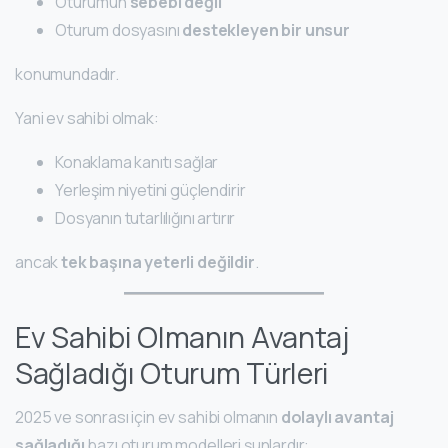
Oturumun
sebebi değil
Oturum dosyasını
destekleyen bir unsur
konumundadır.
Yani ev sahibi olmak:
Konaklama kanıtı sağlar
Yerleşim niyetini güçlendirir
Dosyanın tutarlılığını artırır
ancak
tek başına yeterli değildir
.
Ev Sahibi Olmanın Avantaj
Sağladığı Oturum Türleri
2025 ve sonrası için ev sahibi olmanın
dolaylı avantaj
sağladığı
bazı oturum modelleri şunlardır: