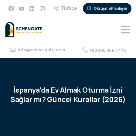
Türkçe
Görüşme Planlayın
info@schen-gate.com
+90 506 266 77 76
İspanya'da
Ev
Almak
Oturma
İzni
Sağlar
mı?
Güncel
Kurallar
(2026)