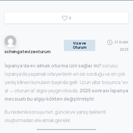
0
21 Aralık
Vize ve
Oturum
2025
schengatevizeoturum
İspanya’da ev almak oturma izni sağlar mı?
sorusu,
İspanya’da yaşamak isteyenlerin en sık sorduğu ve en çok
yanlış bilinen konuların başında gelir. Uzun yıllar boyunca “ev
al → oturum al” algısı yaygın olsa da,
2025 sonrası İspanya
mevzuatı bu algıyı kökten değiştirmiştir
.
Bu nedenle konuyu net, güncel ve yanlış beklenti
oluşturmadan ele almak gerekir.