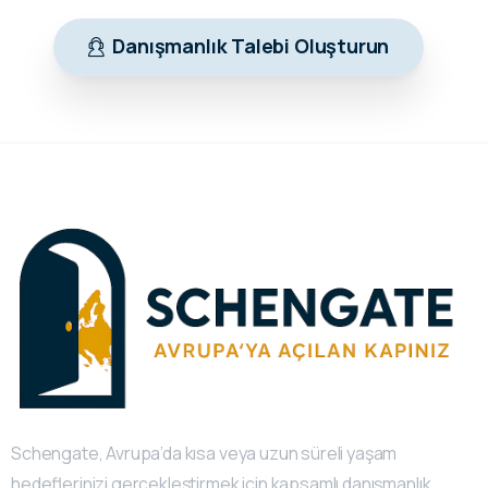
Danışmanlık Talebi Oluşturun
Schengate, Avrupa’da kısa veya uzun süreli yaşam
hedeflerinizi gerçekleştirmek için kapsamlı danışmanlık