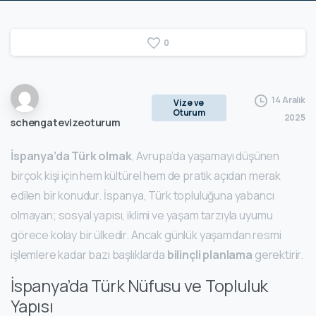
0
14 Aralık
Vize ve
Oturum
2025
schengatevizeoturum
İspanya’da Türk olmak
, Avrupa’da yaşamayı düşünen
birçok kişi için hem kültürel hem de pratik açıdan merak
edilen bir konudur. İspanya, Türk topluluğuna yabancı
olmayan; sosyal yapısı, iklimi ve yaşam tarzıyla uyumu
görece kolay bir ülkedir. Ancak günlük yaşamdan resmi
işlemlere kadar bazı başlıklarda
bilinçli planlama
gerektirir.
İspanya’da Türk Nüfusu ve Topluluk
Yapısı