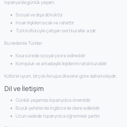
İspanya’da günlük yaşam:
Sosyal ve dışa dönüktür
İnsan ilişkileri sıcak ve rahattır
Türk kültürüyle çatışan sert kurallar azdır
Bu nedenle Türkler:
Kısa sürede sosyal çevre edinebilir
Komşuluk ve arkadaşlık ilişkilerini rahat kurabilir
Kültürel uyum, birçok Avrupa ülkesine göre daha kolaydır.
Dil ve İletişim
Günlük yaşamda İspanyolca önemlidir
Büyük şehirlerde İngilizce ile idare edilebilir
Uzun vadede İspanyolca öğrenmek şarttır