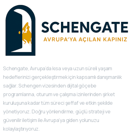
Schengate, Avrupa’da kısa veya uzun süreli yaşam
hedeflerinizi gerçekleştirmek için kapsamlı danışmanlık
sağlar. Schengen vizesinden dijital göçebe
programlarına, oturum ve çalışma izinlerinden şirket
kuruluşuna kadar tüm süreci şeffaf ve etkin şekilde
yönetiyoruz. Doğru yönlendirme, güçlü strateji ve
güvenilir iletişim ile Avrupa’ya giden yolunuzu
kolaylaştırıyoruz.