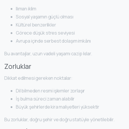
Ilıman iklim
Sosyal yaşamın güçlü olması
Kültürel benzerlikler
Görece düşük stres seviyesi
Avrupa içinde serbest dolaşım imkânı
Bu avantajlar, uzun vadeli yaşamı cazip kılar.
Zorluklar
Dikkat edilmesi gereken noktalar:
Dil bilmeden resmi işlemler zorlaşır
İş bulma süreci zaman alabilir
Büyük şehirlerde kira maliyetleri yüksektir
Bu zorluklar, doğru şehir ve doğru statüyle yönetilebilir.