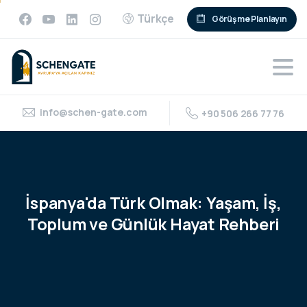
Türkçe
Görüşme Planlayın
info@schen-gate.com
+90 506 266 77 76
İspanya'da
Türk
Olmak:
Yaşam,
İş,
Toplum
ve
Günlük
Hayat
Rehberi