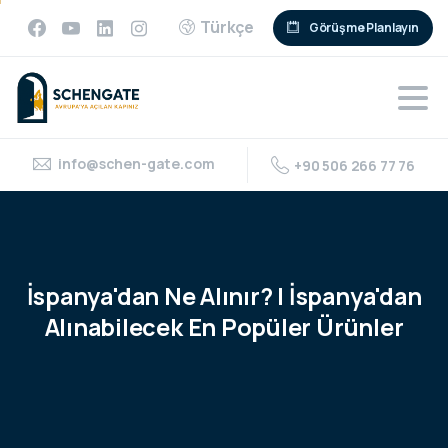
Türkçe
Görüşme Planlayın
info@schen-gate.com
+90 506 266 77 76
İspanya'dan
Ne
Alınır?
|
İspanya'dan
Alınabilecek
En
Popüler
Ürünler