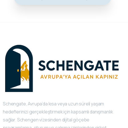
Schengate, Avrupa’da kısa veya uzun süreli yaşam
hedeflerinizi gerçekleştirmek için kapsamlı danışmanlık
sağlar. Schengen vizesinden dijital göçebe
programlarına, oturum ve çalışma izinlerinden şirket