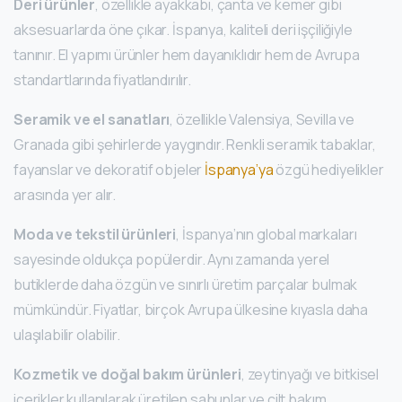
Deri ürünler
, özellikle ayakkabı, çanta ve kemer gibi
aksesuarlarda öne çıkar. İspanya, kaliteli deri işçiliğiyle
tanınır. El yapımı ürünler hem dayanıklıdır hem de Avrupa
standartlarında fiyatlandırılır.
Seramik ve el sanatları
, özellikle Valensiya, Sevilla ve
Granada gibi şehirlerde yaygındır. Renkli seramik tabaklar,
fayanslar ve dekoratif objeler
İspanya’ya
özgü hediyelikler
arasında yer alır.
Moda ve tekstil ürünleri
, İspanya’nın global markaları
sayesinde oldukça popülerdir. Aynı zamanda yerel
butiklerde daha özgün ve sınırlı üretim parçalar bulmak
mümkündür. Fiyatlar, birçok Avrupa ülkesine kıyasla daha
ulaşılabilir olabilir.
Kozmetik ve doğal bakım ürünleri
, zeytinyağı ve bitkisel
içerikler kullanılarak üretilen sabunlar ve cilt bakım