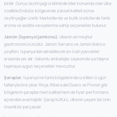
biridir. Dünya zeytinyağı üretiminde lider konumda olan ülke,
özellikle Endülüs bölgesinde yüksek kaliteli sızma
zeytinyağları üretir. Marketlerde ve butik üreticilerde farklı
aroma ve asidite seviyelerine sahip seçenekler bulunur.
Jamón (İspanyol jambonu)
, ülkenin en meşhur
gastronomi ürünüdür. Jamón Serrano ve Jamón Ibérico
çeşitleri, İspanya’dan alınabilecek en özel yiyecekler
arasında yer alır. Vakumlu ambalajlar sayesinde yurtdışına
taşımaya uygun seçenekler mevcuttur.
Şaraplar
, İspanya’nın farklı bölgelerinde üretilen özgün
tatlarıyla öne çıkar. Rioja, Ribera del Duero ve Priorat gibi
bölgelerin şarapları hem kaliteli hem de fiyat-performans
açısından avantajlıdır. Şarap kültürü, ülkenin yaşam tarzının
önemli bir parçasıdır.