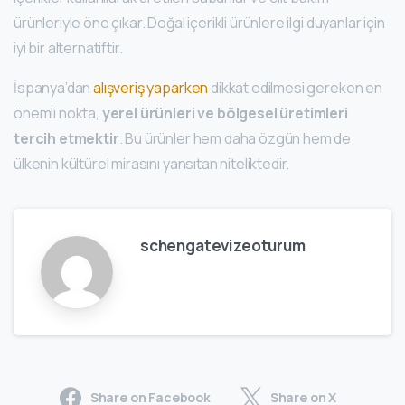
ürünleriyle öne çıkar. Doğal içerikli ürünlere ilgi duyanlar için
iyi bir alternatiftir.
İspanya’dan
alışveriş yaparken
dikkat edilmesi gereken en
önemli nokta,
yerel ürünleri ve bölgesel üretimleri
tercih etmektir
. Bu ürünler hem daha özgün hem de
ülkenin kültürel mirasını yansıtan niteliktedir.
schengatevizeoturum
Share on Facebook
Share on X