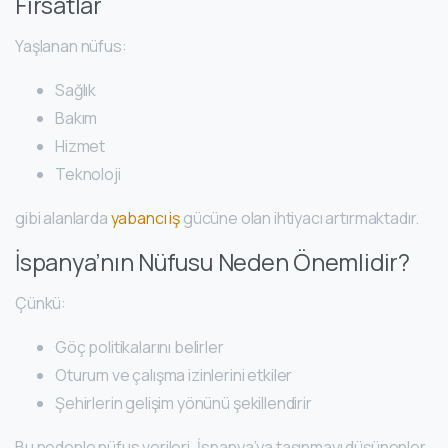
Fırsatlar
Yaşlanan nüfus:
Sağlık
Bakım
Hizmet
Teknoloji
gibi alanlarda
yabancı iş
gücüne olan ihtiyacı artırmaktadır.
İspanya’nın Nüfusu Neden Önemlidir?
Çünkü:
Göç politikalarını belirler
Oturum ve çalışma izinlerini etkiler
Şehirlerin gelişim yönünü şekillendirir
Bu nedenle nüfus verileri, İspanya’ya taşınmayı düşünenler