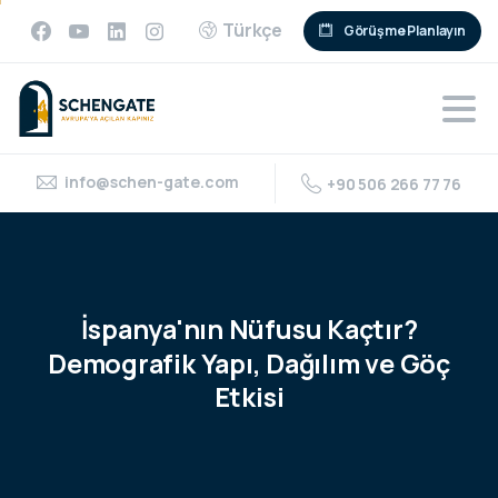
Türkçe
Görüşme Planlayın
info@schen-gate.com
+90 506 266 77 76
İspanya'nın
Nüfusu
Kaçtır?
Demografik
Yapı,
Dağılım
ve
Göç
Etkisi