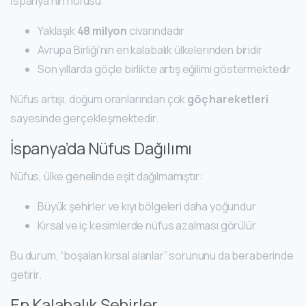
İspanya’nın nüfusu:
Yaklaşık
48 milyon
civarındadır
Avrupa Birliği’nin en kalabalık ülkelerinden biridir
Son yıllarda göçle birlikte artış eğilimi göstermektedir
Nüfus artışı, doğum oranlarından çok
göç hareketleri
sayesinde gerçekleşmektedir.
İspanya’da Nüfus Dağılımı
Nüfus, ülke genelinde eşit dağılmamıştır:
Büyük şehirler ve kıyı bölgeleri daha yoğundur
Kırsal ve iç kesimlerde nüfus azalması görülür
Bu durum, “boşalan kırsal alanlar” sorununu da beraberinde
getirir.
En Kalabalık Şehirler