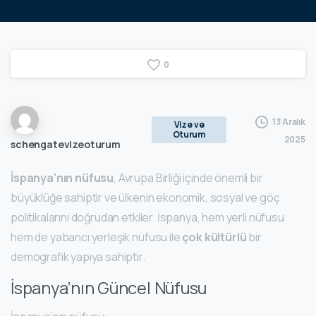
0
13 Aralık
Vize ve
Oturum
2025
schengatevizeoturum
İspanya’nın nüfusu
, Avrupa Birliği içinde önemli bir
büyüklüğe sahiptir ve ülkenin ekonomik, sosyal ve göç
politikalarını doğrudan etkiler. İspanya, hem yerli nüfusu
hem de yabancı yerleşik nüfusu ile
çok kültürlü
bir
demografik yapıya sahiptir.
İspanya’nın Güncel Nüfusu