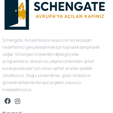
Schengate, Avrupa’da kısa veya uzun süreli yaşam
hedeflerinizi gerçekleştirmek için kapsamlı danışmanlık
sağlar. Schengen vizesinden dijital göçebe
programlarına, oturum ve çalışma izinlerinden şirket
kuruluşuna kadar tüm süreci şeffaf ve etkin şekilde
yönetiyoruz. Doğru yönlendirme, güçlü strateji ve
güvenilir iletişim ile Avrupa’ya giden yolunuzu
kolaylaştırıyoruz.