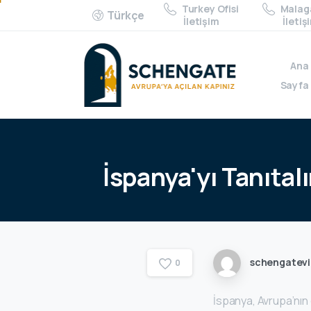
Turkey Ofisi
Malaga
Türkçe
İletişim
İletiş
Ana
Sayfa
İspanya'yı
Tanıtal
schengatev
0
İspanya, Avrupa’nın