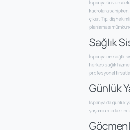
İspanya üniversitele
kadrolara sahipken, 
çıkar. Tıp, diş hekim
planlaması mümkün
Sağlık S
İspanya’nın sağlık s
herkes sağlık hizmet
profesyonel fırsatlar
Günlük Y
İspanya’da günlük yaş
yaşamın merkezindedi
Göçmenle