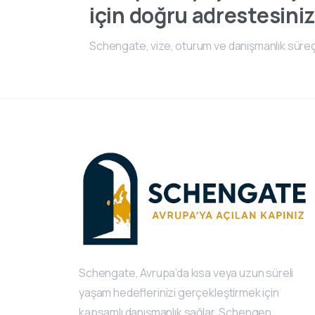
için doğru adrestesiniz
Schengate, vize, oturum ve danışmanlık süreç
Schengate, Avrupa’da kısa veya uzun süreli
yaşam hedeflerinizi gerçekleştirmek için
kapsamlı danışmanlık sağlar. Schengen