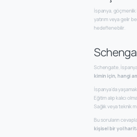
İspanya, göçmenli
yatırım veya gelir 
hedeflenebilir.
Schengat
Schengate, İspanya’
kimin için, hangi 
İspanya’da yaşamak
Eğitim alıp kalıcı olm
Sağlık veya teknik 
Bu soruların cevapla
kişisel bir yol harit