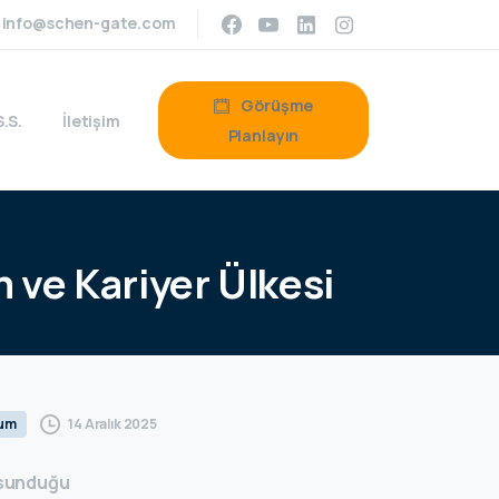
info@schen-gate.com
Görüşme
S.S.
İletişim
Planlayın
m
ve
Kariyer
Ülkesi
14 Aralık 2025
rum
e sunduğu