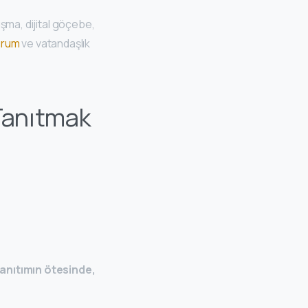
ışma, dijital göçebe,
urum
ve vatandaşlık
 Tanıtmak
tanıtımın ötesinde,