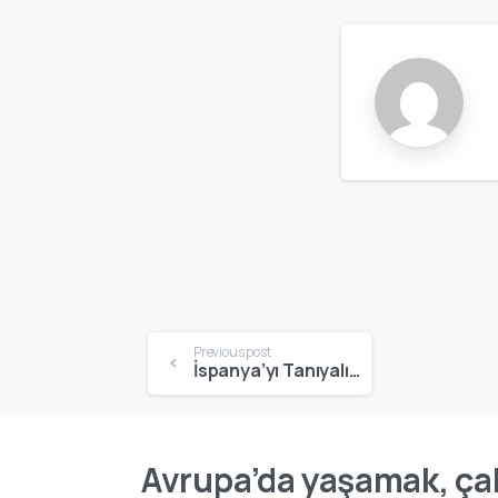
Previous post
İspanya’yı Tanıyalım | Kültür, Yaşam, Eğitim ve Göç Rehberi
Avrupa’da yaşamak, çal