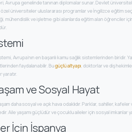
ri, Avrupa genelinde tanınan diplomalar sunar. Devlet üniversite
özel üniversiteler uluslararası programlar ve İngilizce eğitim s
liği, mühendislik ve işletme gibi alanlarda eğitim alan öğrenciler içi
dür.
istemi
istemi, Avrupa’nın en başarılı kamu sağlık sistemlerinden biridir. 
lerinden faydalanabilir. Bu
güçlü altyapı
, doktorlar ve diş hekimler
 yaratır.
aşam ve Sosyal Hayat
am daha sosyal ve açık hava odaklıdır. Parklar, sahiller, kafeler v
r. Aile yaşamı güçlüdür ve çocuklu aileler için sosyal imkanlar y
r İçin İspanya