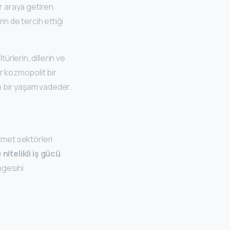
ir araya getiren
in de tercih ettiği
türlerin, dillerin ve
r kozmopolit bir
in bir yaşam vadeder.
izmet sektörleri
e
nitelikli iş gücü
ngesini