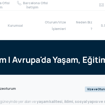
 Ofisi
Barcelona Ofisi
im
İletişim
Oturum/Vize
Neden Biz
Kurumsal
S.
İşlemleri
?
ım
|
Avrupa'da
Yaşam,
Eğiti
izeoturum
Vize ve Otu
 güneyinde yer alan ve
yaşam kalitesi, iklimi, sosyal yapısı v