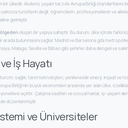
 bir ülkedir. Akdeniz yaşam tarzı ile Avrupa Birliği standartlarını b
 yalnızca turistlerin değil; öğrencilerin, profesyonellerin ve aileler
line gelmiştir.
bölgeden
oluşan bir yapıya sahiptir. Bu durum, ülke içinde farklı kül
ir arada bulunmasını sağlar. Madrid ve Barselona gibi metropolle
siya, Malaga, Sevilla ve Bilbao gibi şehirler daha dengeli ve sak
ve İş Hayatı
rizm, sağlık, tarım teknolojileri, yenilenebilir enerji, inşaat ve h
rupa Birliği’nin büyük ekonomileri arasında yer alan ülke, özellikl
syonellere açıktır. Çalışma saatleri ve sosyal haklar, iş–yaşam de
de düzenlenmiştir.
stemi ve Üniversiteler