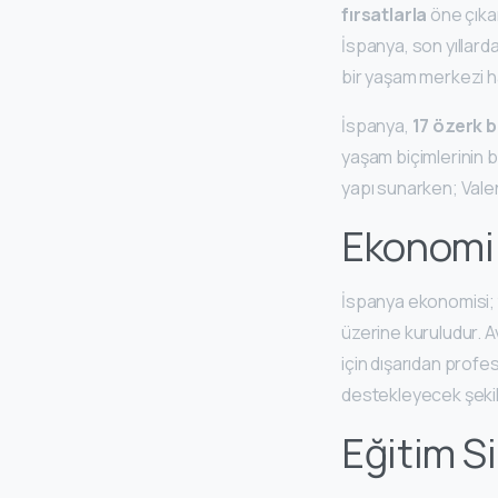
fırsatlarla
öne çıkan
İspanya, son yıllarda
bir yaşam merkezi ha
İspanya,
17 özerk 
yaşam biçimlerinin b
yapı sunarken; Valen
Ekonomi 
İspanya ekonomisi; tu
üzerine kuruludur. Av
için dışarıdan profe
destekleyecek şekil
Eğitim Si