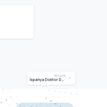
Next post
İspanya Doktor Denklik | İspanya’da Tıp Diploması Denkliği Süreci