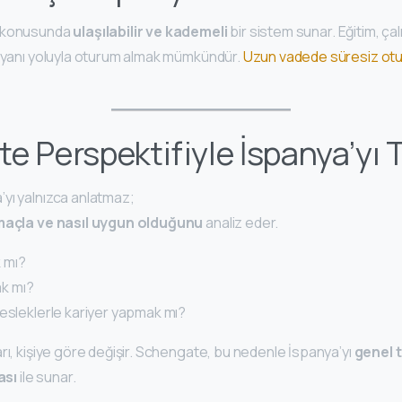
k konusunda
ulaşılabilir ve kademeli
bir sistem sunar. Eğitim, çal
beyanı yoluyla oturum almak mümkündür.
Uzun vadede süresiz ot
e Perspektifiyle İspanya’yı
yı yalnızca anlatmaz;
amaçla ve nasıl uygun olduğunu
analiz eder.
 mı?
ak mı?
mesleklerle kariyer yapmak mı?
rı, kişiye göre değişir. Schengate, bu nedenle İspanya’yı
genel 
ası
ile sunar.