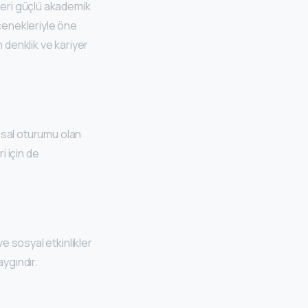
leri güçlü akademik
eçenekleriyle öne
n denklik ve kariyer
Yasal oturumu olan
i için de
e sosyal etkinlikler
aygındır.