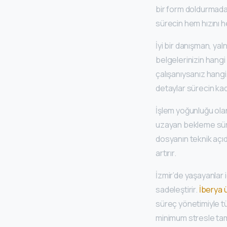
bir form doldurmadan
sürecin hem hızını 
İyi bir danışman, ya
belgelerinizin hangi
çalışanıysanız hangi
detaylar sürecin kade
İşlem yoğunluğu olan
uzayan bekleme sürel
dosyanın teknik açıd
artırır.
İzmir’de yaşayanlar 
sadeleştirir.
İberya ü
süreç yönetimiyle t
minimum stresle tam