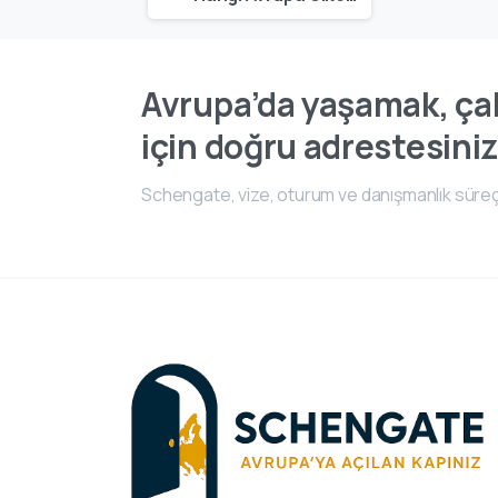
Avrupa’da yaşamak, çal
için doğru adrestesiniz
Schengate, vize, oturum ve danışmanlık süreç