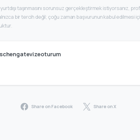
an yurtdışı taşınmasını sorunsuz gerçekleştirmek istiyorsanız, pr
lnızca bir tercih değil; çoğu zaman başvurunun kabul edilmesi içi
luktur.
schengatevizeoturum
Share on Facebook
Share on X