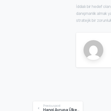
İddialı bir hedef ol
danışmanlık almak ya
stratejik bir zorunlu
Previous post
Hangi Avrupa Ülkesi Size Uygun? | 2026 Yaşam, Vize ve Çalışma Rehberi