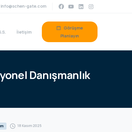
info@schen-gate.com
Görüşme
S.S.
İletişim
Planlayın
yonel
Danışmanlık
18 Kasım 2025
um