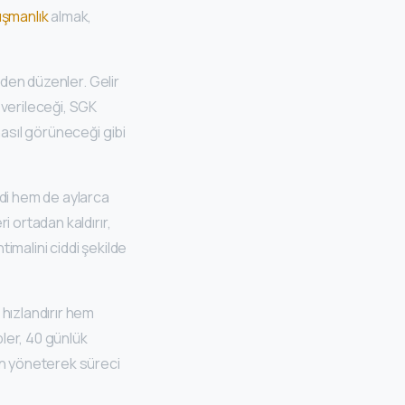
ışmanlık
almak,
iden düzenler. Gelir
 verileceği, SGK
nasıl görüneceği gibi
ddi hem de aylarca
 ortadan kaldırır,
imalini ciddi şekilde
hızlandırır hem
ler, 40 günlük
en yöneterek süreci