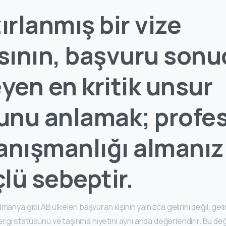
zırlanmış bir vize
sının, başvuru son
eyen en kritik unsur
unu anlamak; profe
anışmanlığı almanız 
lü sebeptir.
anya gibi AB ülkeleri başvuran kişinin yalnızca gelirini değil, geliri
gi statüsünü ve taşınma niyetini aynı anda değerlendirir. Bu de