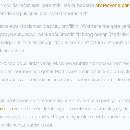
 çok daha fazlasını gerektirir. İşte bu nedenle
profesyonel dan
hem de doğruluğunu belirleyen temel adımdır.
lnızca evrak toplamaz; başvuru profilinizi AB kriterlerine göre yen
 sırayla sunulacağı, banka dökümlerinizin hangi hesap üzerinden
 belgelerin zorunlu olduğu, freelancer iseniz fatura düzeninizin 
rini belirler.
 konsolosluklarda; yanlış, eksik veya tutarsız bir dosya hem re
erini beraberinde getirir. Profesyonel danışmanlık ise bu riskleri
an kusursuz hazırlanmasını sağlar ve başvurunun kabul edilme iht
için profesyonel vize danışmanlığı, AB oturumuna giden yolu hem 
lkeleri
ve Portekiz’in dijital göçmen vizelerinde uzmanlaşmış ekip
üm evrak, çeviri, apostil ve başvuru aşamalarını tek bir merkezd
amlamanıza yardımcı olur.