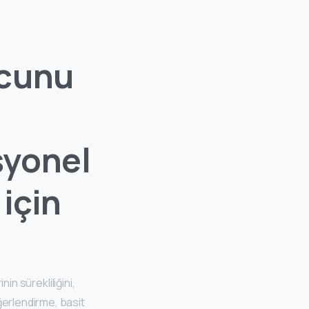
ucunu
syonel
için
nin sürekliliğini,
ğerlendirme, basit