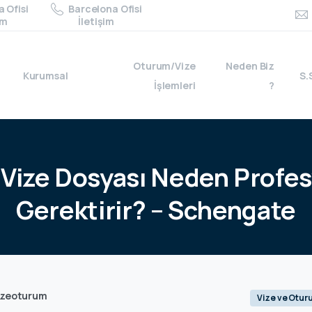
 Ofisi
Barcelona Ofisi
im
İletişim
Oturum/Vize
Neden Biz
Kurumsal
S.
İşlemleri
?
Vize
Dosyası
Neden
Profes
Gerektirir?
–
Schengate
izeoturum
Vize ve Otur