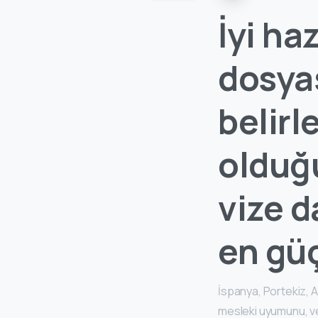
İyi ha
dosya
belirl
olduğ
vize d
en güç
İspanya, Portekiz, Alm
mesleki uyumunu, ver