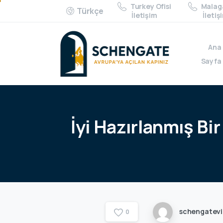
Turkey Ofisi
Malaga
Türkçe
İletişim
İletiş
Ana
Sayfa
İyi
Hazırlanmış
Bir
schengatev
0