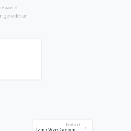
ofesyonel
n gerekli olan
Next post
İzmir Vize Danışmanlık Nedir? Avrupa Oturum Sürecinin Profesyonel Yönetimi – Schengate