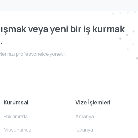
ışmak veya yeni bir iş kurmak
.
lerinizi profesyonelce yönetir.
Kurumsal
Vize İşlemleri
Hakkımızda
Almanya
Misyonumuz
İspanya