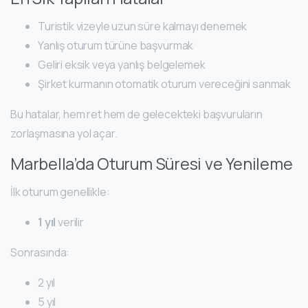
Turistik vizeyle uzun süre kalmayı denemek
Yanlış oturum türüne başvurmak
Geliri eksik veya yanlış belgelemek
Şirket kurmanın otomatik oturum vereceğini sanmak
Bu hatalar, hem ret hem de gelecekteki başvuruların
zorlaşmasına yol açar.
Marbella’da Oturum Süresi ve Yenileme
İlk oturum genellikle:
1 yıl
verilir
Sonrasında:
2 yıl
5 yıl