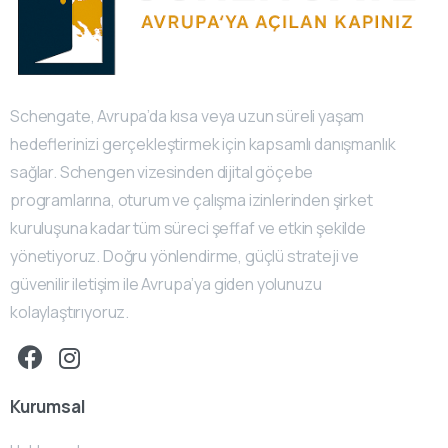
Schengate, Avrupa’da kısa veya uzun süreli yaşam
hedeflerinizi gerçekleştirmek için kapsamlı danışmanlık
sağlar. Schengen vizesinden dijital göçebe
programlarına, oturum ve çalışma izinlerinden şirket
kuruluşuna kadar tüm süreci şeffaf ve etkin şekilde
yönetiyoruz. Doğru yönlendirme, güçlü strateji ve
güvenilir iletişim ile Avrupa’ya giden yolunuzu
kolaylaştırıyoruz.
Kurumsal