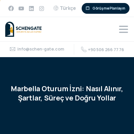
Türkçe
Görüşme Planlayın
info@schen-gate.com
+90 506 266 77 76
Marbella
Oturum
İzni:
Nasıl
Alınır,
Şartlar,
Süreç
ve
Doğru
Yollar