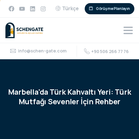
Türkçe
Görüşme Planlayın
info@schen-gate.com
+90 506 266 77 76
Marbella'da
Türk
Kahvaltı
Yeri:
Türk
Mutfağı
Sevenler
İçin
Rehber