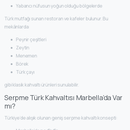
Yabancı nüfusun yoğun olduğu bölgelerde
Türk mutfağı sunan restoran ve kafeler bulunur. Bu
mekânlarda:
Peynir çeşitleri
Zeytin
Menemen
Börek
Türk çayı
gibi klasik kahvaltı ürünleri sunulabilir.
Serpme Türk Kahvaltısı Marbella’da Var
mı?
Türkiye’de alışık olunan geniş serpme kahvaltı konsepti: