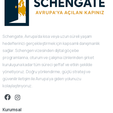
Schengate, Avrupa’da kısa veya uzun süreli yaşam
hedeflerinizi gerçekleştirmek için kapsamlı danışmanlık
sağlar. Schengen vizesinden dijital göçebe
programlarına, oturum ve çalışma izinlerinden şirket
kuruluşuna kadar tüm süreci şeffaf ve etkin şekilde
yönetiyoruz. Doğru yönlendirme, güçlü strateji ve
güvenilir iletişim ile Avrupa’ya giden yolunuzu
kolaylaştırıyoruz.
Kurumsal