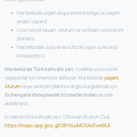
Marbella’da yaşam düşünenlere bölge ve yaşam
analizi yaparız
Uzun süreli yaşam, oturum ve yerleşim süreçlerini
planlarız
Marbella’daki sosyal ve kültürel uyum sürecinizi
kolaylaştırırız
Marbella’da Türk kahvaltı yeri
, özellikle uzun süreli
yaşayanlar için önemli bir detaydır. Marbella’da
yaşam,
oturum
veya yerleşim planınızı doğru kurgulamak için
Schengate danışmanlık hizmetlerinden
destek
alabilirsiniz.
En bilinen türk kahvaltı yeri: Ottoman Brunch Club
https://maps.app.goo.gl/Q8YbuvMG5AvEvw6KA