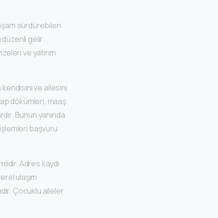
 yaşam sürdürebilen
a düzenli gelir
izeleri ve yatırım
kendisini ve ailesini
sap dökümleri, maaş
ardır. Bunun yanında
 işlemleri başvuru
lidir. Adres kaydı
yerel ulaşım
ır. Çocuklu aileler