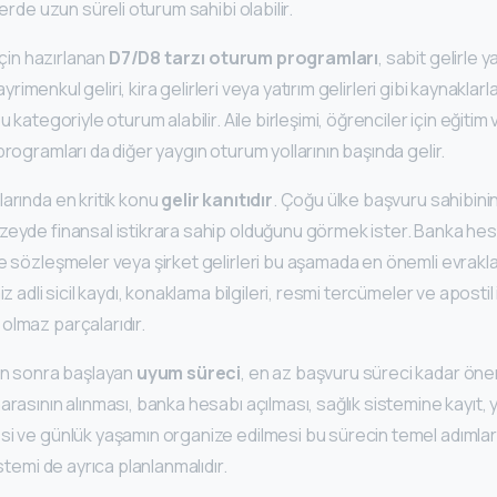
lerde uzun süreli oturum sahibi olabilir.
 için hazırlanan
D7/D8 tarzı oturum programları
, sabit gelirle
Gayrimenkul geliri, kira gelirleri veya yatırım gelirleri gibi kaynaklarl
 kategoriyle oturum alabilir. Aile birleşimi, öğrenciler için eğitim v
programları da diğer yaygın oturum yollarının başında gelir.
arında en kritik konu
gelir kanıtıdır
. Çoğu ülke başvuru sahibinin 
zeyde finansal istikrara sahip olduğunu görmek ister. Banka he
e sözleşmeler veya şirket gelirleri bu aşamada en önemli evrakl
iz adli sicil kaydı, konaklama bilgileri, resmi tercümeler ve apostil
olmaz parçalarıdır.
tan sonra başlayan
uyum süreci
, en az başvuru süreci kadar önem
arasının alınması, banka hesabı açılması, sağlık sistemine kayıt, 
i ve günlük yaşamın organize edilmesi bu sürecin temel adımlarıd
istemi de ayrıca planlanmalıdır.