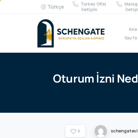
Turkey Ofisi
Malaga
Türkçe
İletişim
İletiş
Ana
Sayfa
Oturum
İzni
Ned
schengatev
0