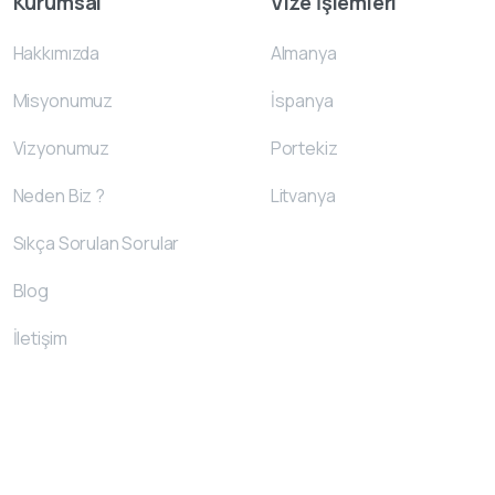
Kurumsal
Vize İşlemleri
Hakkımızda
Almanya
Misyonumuz
İspanya
Vizyonumuz
Portekiz
Neden Biz ?
Litvanya
Sıkça Sorulan Sorular
Blog
İletişim