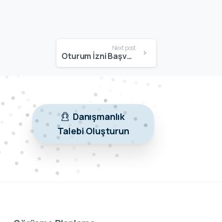
Next post
Oturum İzni Başvurusu | Gerekli Evraklar, Şartlar ve Adım Adım Başvuru Rehberi
Danışmanlık
Talebi Oluşturun