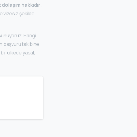
 dolaşım hakkıdır
.
e vizesiz şekilde
sunuyoruz. Hangi
en başvuru takibine
bir ülkede yasal,