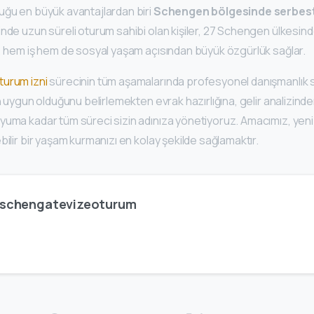
uğu en büyük avantajlardan biri
Schengen bölgesinde serbest
nde uzun süreli oturum sahibi olan kişiler, 27 Schengen ülkesind
u, hem iş hem de sosyal yaşam açısından büyük özgürlük sağlar.
turum izni
sürecinin tüm aşamalarında profesyonel danışmanlık 
in uygun olduğunu belirlemekten evrak hazırlığına, gelir analizind
uma kadar tüm süreci sizin adınıza yönetiyoruz. Amacımız, yeni 
bilir bir yaşam kurmanızı en kolay şekilde sağlamaktır.
schengatevizeoturum