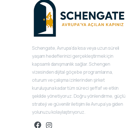
Schengate, Avrupa’da kısa veya uzun süreli
yaşam hedeflerinizi gerçekleştirmek için
kapsamlı danışmanlık sağlar. Schengen
vizesinden dijital göçebe programlarına,
oturum ve çalışma izinlerinden şirket
kuruluşuna kadar tüm süreci şeffaf ve etkin
şekilde yönetiyoruz. Doğru yönlendirme, güçlü
strateji ve güvenilir iletişim ile Avrupa’ya giden
yolunuzu kolaylaştırıyoruz.