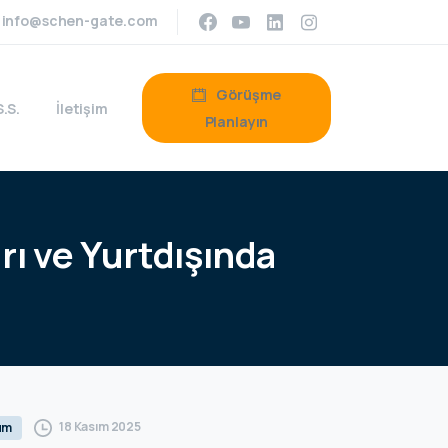
info@schen-gate.com
Görüşme
S.S.
İletişim
Planlayın
rı
ve
Yurtdışında
18 Kasım 2025
um