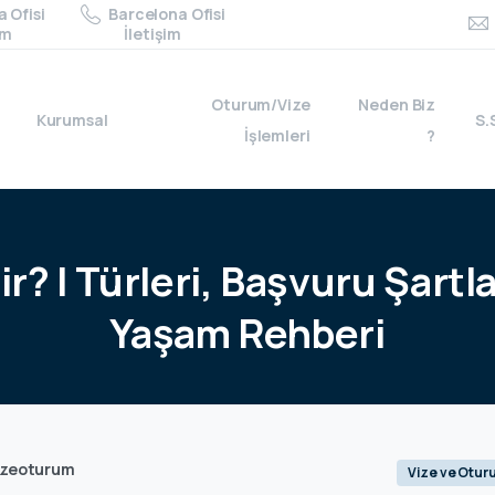
 Ofisi
Barcelona Ofisi
im
İletişim
Oturum/Vize
Neden Biz
Kurumsal
S.
İşlemleri
?
ir?
|
Türleri,
Başvuru
Şartla
Yaşam
Rehberi
izeoturum
Vize ve Otur