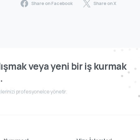
Share on Facebook
Share on X
ışmak veya yeni bir iş kurmak
.
lerinizi profesyonelce yönetir.