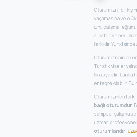
Oturum izni, bir kişi
yaşamasına ve o ülk
izni; çalışma, eğitim,
alınabilir ve her ülken
farklıdır. Yurtdışınd
Oturum izninin en ön
Turistik vizeler yalnı
kiralayabilir, banka 
entegre olabilir. Bu
Oturum izinleri farkl
bağlı oturumdur
. 
sahipse, çalışma söz
uzman profesyoneller 
oturumlarıdır
;
uzak