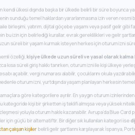
nin kendi ülkesi dışında başka bir ülkede belirli bir süre boyunca y
enin sunduğu temel haklardan yararlanmasına izin veren resmi 
 aile birleşimi, yatırım, dijital göçebe yaşamı veya pasif gelir gibi f
in bu izin için belirlediği kurallar, evrak gereklilikleri ve gelir şartla
a uzun süreli bir yaşam kurmak isteyen herkes için oturum izni süreci
emli özelliği,
kişiye ülkede uzun süreli ve yasal olarak kalma
zca kısa süreli giriş hakkı tanırken, oturum izni ile kişi ülkeye yerleş
hesabı açabilir, vergi numarası alabilir, çocuklarını okula yazdırabi
 nedenle oturum izni, yurtdışında yaşam planlayan herkesin temel i
ı amaçlara göre kategorilere ayrılır. En yaygın oturum izinlerinden 
Bu kategoride kişi bir şirketten iş teklifi almışsa veya yüksek nitel
leşmesi yoluyla oturum hakkı kazanabilir. Avrupa’da Blue Card p
için güçlü bir alternatiftir. Bir diğer sık kullanılan kategori ise
di
tan çalışan kişiler
belirli gelir şartlarını karşılayarak İspanya, Po