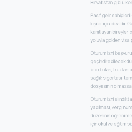
Hırvatistan gibi ülke
Pasif gelir sahipleri
kişiler için idealdir. 
kanıtlayan bireyler bu
yoluyla golden visa 
Oturum izni başvurul
geçindirebilecek dü
bordroları, freelanc
sağlık sigortası, tem
dosyasının olmazsa 
Oturum izni alındık
yapılması, vergi num
düzeninin öğrenilmes
için okul ve eğitim s