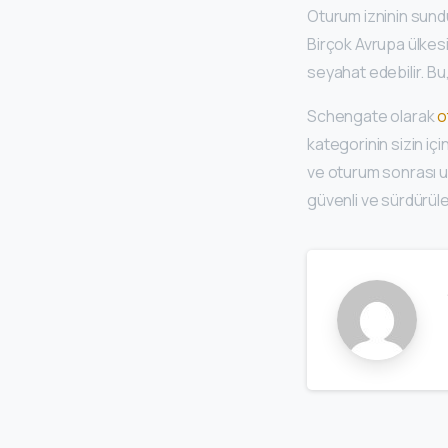
Oturum izninin sund
Birçok Avrupa ülkesi
seyahat edebilir. B
Schengate olarak
o
kategorinin sizin iç
ve oturum sonrası uy
güvenli ve sürdürüle