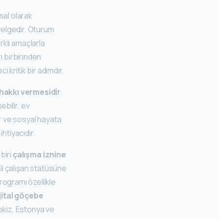
asal olarak
belgedir. Oturum
arklı amaçlarla
rı birbirinden
 kritik bir adımdır.
 hakkı vermesidir
.
ebilir, ev
lir ve sosyal hayata
htiyacıdır.
biri
çalışma iznine
ikli çalışan statüsüne
rogramı özellikle
jital göçebe
rtekiz, Estonya ve