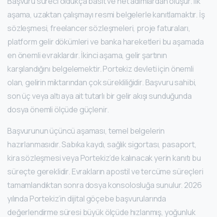
Başvuru süreci oldukça basit ve net adımlardan oluşur. İlk
aşama, uzaktan çalışmayı resmi belgelerle kanıtlamaktır. İş
sözleşmesi, freelancer sözleşmeleri, proje faturaları,
platform gelir dökümleri ve banka hareketleri bu aşamada
en önemli evraklardır. İkinci aşama, gelir şartının
karşılandığını belgelemektir. Portekiz devleti için önemli
olan, gelirin miktarından çok sürekliliğidir. Başvuru sahibi,
son üç veya altı aya ait tutarlı bir gelir akışı sunduğunda
dosya önemli ölçüde güçlenir.
Başvurunun üçüncü aşaması, temel belgelerin
hazırlanmasıdır. Sabıka kaydı, sağlık sigortası, pasaport,
kira sözleşmesi veya Portekiz’de kalınacak yerin kanıtı bu
süreçte gereklidir. Evrakların apostil ve tercüme süreçleri
tamamlandıktan sonra dosya konsolosluğa sunulur. 2026
yılında Portekiz’in dijital göçebe başvurularında
değerlendirme süresi büyük ölçüde hızlanmış, yoğunluk