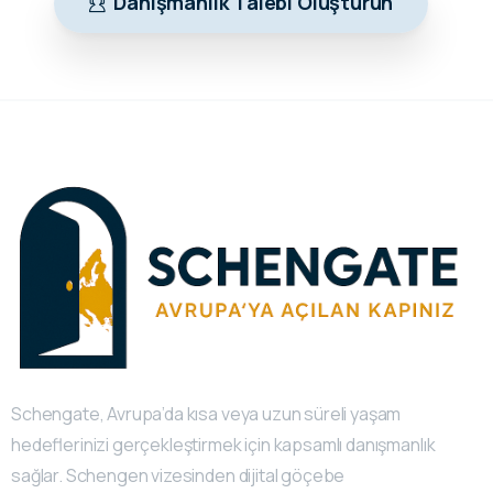
Danışmanlık Talebi Oluşturun
Schengate, Avrupa’da kısa veya uzun süreli yaşam
hedeflerinizi gerçekleştirmek için kapsamlı danışmanlık
sağlar. Schengen vizesinden dijital göçebe