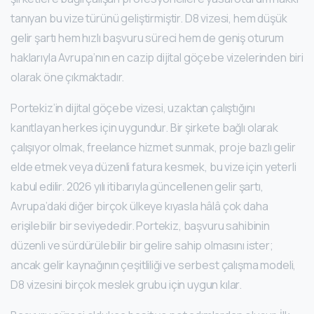
tanıyan bu vize türünü geliştirmiştir. D8 vizesi, hem düşük
gelir şartı hem hızlı başvuru süreci hem de geniş oturum
haklarıyla Avrupa’nın en cazip dijital göçebe vizelerinden biri
olarak öne çıkmaktadır.
Portekiz’in dijital göçebe vizesi, uzaktan çalıştığını
kanıtlayan herkes için uygundur. Bir şirkete bağlı olarak
çalışıyor olmak, freelance hizmet sunmak, proje bazlı gelir
elde etmek veya düzenli fatura kesmek, bu vize için yeterli
kabul edilir. 2026 yılı itibarıyla güncellenen gelir şartı,
Avrupa’daki diğer birçok ülkeye kıyasla hâlâ çok daha
erişilebilir bir seviyededir. Portekiz, başvuru sahibinin
düzenli ve sürdürülebilir bir gelire sahip olmasını ister;
ancak gelir kaynağının çeşitliliği ve serbest çalışma modeli,
D8 vizesini birçok meslek grubu için uygun kılar.