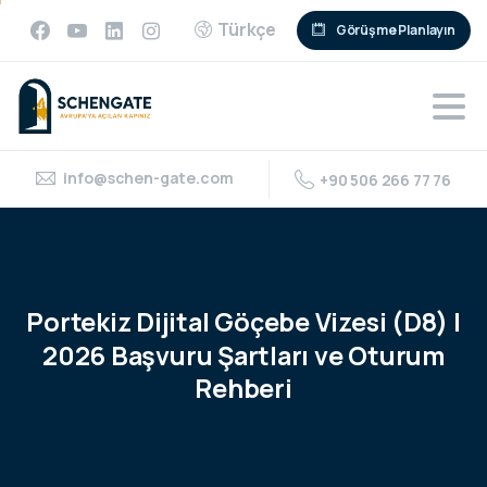
Türkçe
Görüşme Planlayın
info@schen-gate.com
+90 506 266 77 76
Portekiz
Dijital
Göçebe
Vizesi
(D8)
|
2026
Başvuru
Şartları
ve
Oturum
Rehberi