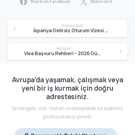
Share on Facebook
Share on X
Previous post
İspanya Gelirsiz Oturum Vizesi Nedir? 2025 Şartları, IPREM Hesaplaması ve Gerçekler
Next post
Visa Başvuru Rehberi – 2026 Güncel Bilgilerle Hazırlandı
Avrupa’da yaşamak, çalışmak veya
yeni bir iş kurmak için doğru
adrestesiniz.
Schengate, vize, oturum ve danışmanlık süreçlerinizi
profesyonelce yönetir.