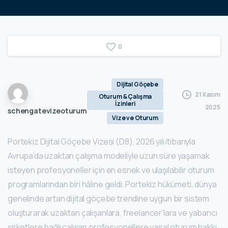
0
Dijital Göçebe
21 Kasım
Oturum & Çalışma
İzinleri
2025
schengatevizeoturum
Vize ve Oturum
Portekiz Dijital Göçebe Vizesi (D8), 2026 yılı itibarıyla
Avrupa’da uzaktan çalışma modeliyle uzun süre yaşamak
isteyen profesyoneller için en esnek ve ulaşılabilir oturum
programlarından biri hâline geldi. Portekiz hükümeti, dünya
genelinde artan dijital göçebe trendine uygun bir sistem
oluşturarak uzaktan çalışanlara, freelancer’lara ve yabancı
şirketlere bağlı çalışan profesyonellere yasal oturum hakkı