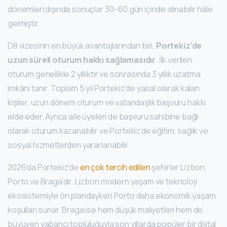
dönemleri dışında sonuçlar 30–60 gün içinde alınabilir hâle
gelmiştir.
D8 vizesinin en büyük avantajlarından biri,
Portekiz’de
uzun süreli oturum hakkı sağlamasıdır
. İlk verilen
oturum genellikle 2 yıllıktır ve sonrasında 3 yıllık uzatma
imkânı tanır. Toplam 5 yıl Portekiz’de yasal olarak kalan
kişiler, uzun dönem oturum ve vatandaşlık başvuru hakkı
elde eder. Ayrıca aile üyeleri de başvuru sahibine bağlı
olarak oturum kazanabilir ve Portekiz’de eğitim, sağlık ve
sosyal hizmetlerden yararlanabilir.
2026’da Portekiz’de
en çok tercih edilen
şehirler Lizbon,
Porto ve Braga’dır. Lizbon modern yaşam ve teknoloji
ekosistemiyle ön plandayken Porto daha ekonomik yaşam
koşulları sunar. Braga ise hem düşük maliyetleri hem de
büyüyen yabancı topluluğuyla son yıllarda popüler bir dijital