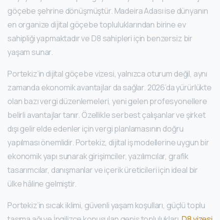
göçebe şehrine dönüşmüştür. Madeira Adası ise dünyanın
en organize dijital göçebe topluluklarından birine ev
sahipliği yapmaktadır ve D8 sahipleri için benzersiz bir
yaşam sunar.
Portekiz’in dijital göçebe vizesi, yalnızca oturum değil, aynı
zamanda ekonomik avantajlar da sağlar. 2026’da yürürlükte
olan bazı vergi düzenlemeleri, yeni gelen profesyonellere
belirli avantajlar tanır. Özellikle serbest çalışanlar ve şirket
dışı gelir elde edenler için vergi planlamasının doğru
yapılması önemlidir. Portekiz, dijital iş modellerine uygun bir
ekonomik yapı sunarak girişimciler, yazılımcılar, grafik
tasarımcılar, danışmanlar ve içerik üreticileri için ideal bir
ülke hâline gelmiştir.
Portekiz’in sıcak iklimi, güvenli yaşam koşulları, güçlü toplu
taşıma ağı ve İngilizce konuşulan geniş toplulukları,
D8 vizesi