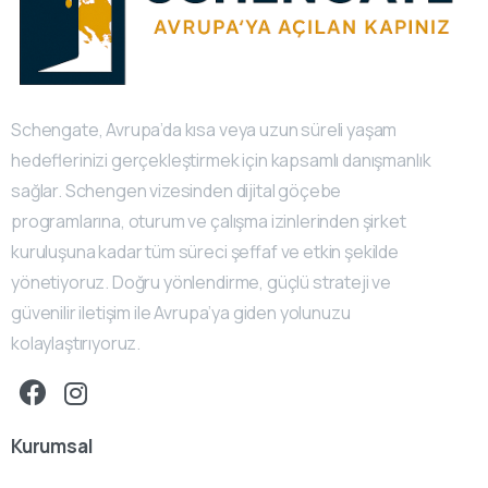
Schengate, Avrupa’da kısa veya uzun süreli yaşam
hedeflerinizi gerçekleştirmek için kapsamlı danışmanlık
sağlar. Schengen vizesinden dijital göçebe
programlarına, oturum ve çalışma izinlerinden şirket
kuruluşuna kadar tüm süreci şeffaf ve etkin şekilde
yönetiyoruz. Doğru yönlendirme, güçlü strateji ve
güvenilir iletişim ile Avrupa’ya giden yolunuzu
kolaylaştırıyoruz.
Kurumsal