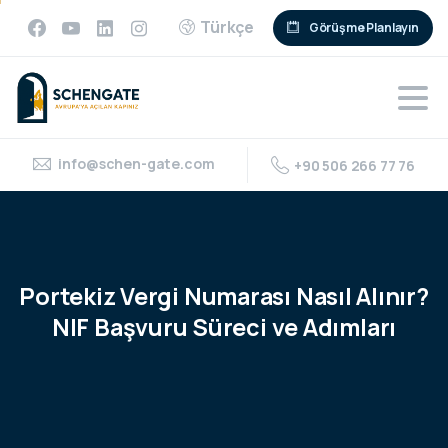
Türkçe
Görüşme Planlayın
info@schen-gate.com
+90 506 266 77 76
Portekiz
Vergi
Numarası
Nasıl
Alınır?
NIF
Başvuru
Süreci
ve
Adımları