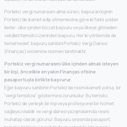
Portekiz vergi numarasını alma süreci, başvuran kişinin
Portekiz’de ikamet edip etmemesine göre iki farklı yoldan
ilerler: ülke içinden bizzat başvuru veya ülkeye gitmeden
vekâlet/temsilci üzerinden başvuru. Her iki yöntemde de
temel hedef, başvuru sahibini Portekiz Vergi Dairesi
(Finanças) sistemine resmen tanıtmaktır.
Portekiz vergi numarasını ülke içinden almak isteyen
bir kişi, öncelikle en yakın Finanças ofisine
pasaportuyla birlikte başvurur.
Eğer başvuru sahibinin Portekiz’de resmi ikameti yoksa, bir
“vergi temsilcisi” göstermesi zorunludur. Bu temsilci,
Portekiz’de yerleşik bir kişi veya profesyonel bir hizmet
sağlayıcı olabilir ve vergi dairesi yazışmalarında resmi
muhatap olarak görünür. Başvuru sırasında pasaport,