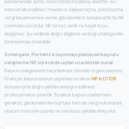
Banka hesabı açma, kira kontratı imzalama, elektrik–su–
internet abonelikleri, freelance faaliyet açma, şirket kurma,
vergi beyannamesi verme gibi işlemlerin tamamı artık bu NIF
üzerinden yürütülür. NIF bir kez verilir ve hayat boyu
değişmez; bu nedenle doğru bilgilerle ve doğru kategoride
tanımlanması önemlidir.
Schengate, Portekiz’e taşınmayı planlayan başvuru
sahiplerine NIF sürecinde uçtan uca destek sunar.
Başvuru belgelerinin hazırlanması, temsilci organizasyonu,
Finanças başvurusunun yapılması ve alınan
NIF’in D7/D8
dosyası içine doğru şekilde entegre edilmesi
profesyonelce yönetilir. Böylece başvuru sahibi hem
gereksiz gecikmelerden kurtulur hem de vergi numarasını,
oturum süreciyle uyumlu ve sorunsuz şekilde almış olur.