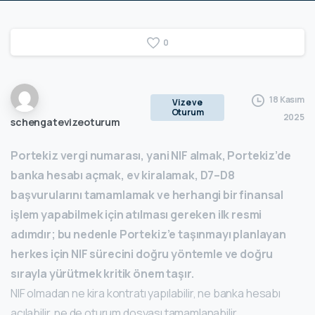
0
18 Kasım
Vize ve
Oturum
2025
schengatevizeoturum
Portekiz vergi numarası, yani NIF almak, Portekiz’de
banka hesabı açmak, ev kiralamak, D7–D8
başvurularını tamamlamak ve herhangi bir finansal
işlem yapabilmek için atılması gereken ilk resmi
adımdır; bu nedenle Portekiz’e taşınmayı planlayan
herkes için NIF sürecini doğru yöntemle ve doğru
sırayla yürütmek kritik önem taşır.
NIF olmadan ne kira kontratı yapılabilir, ne banka hesabı
açılabilir, ne de oturum dosyası tamamlanabilir.