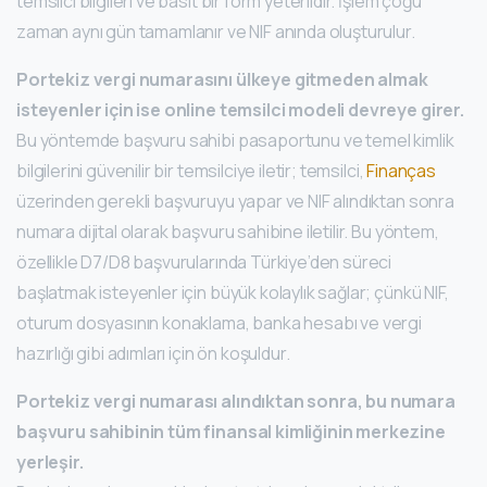
temsilci bilgileri ve basit bir form yeterlidir. İşlem çoğu
zaman aynı gün tamamlanır ve NIF anında oluşturulur.
Portekiz vergi numarasını ülkeye gitmeden almak
isteyenler için ise online temsilci modeli devreye girer.
Bu yöntemde başvuru sahibi pasaportunu ve temel kimlik
bilgilerini güvenilir bir temsilciye iletir; temsilci,
Finanças
üzerinden gerekli başvuruyu yapar ve NIF alındıktan sonra
numara dijital olarak başvuru sahibine iletilir. Bu yöntem,
özellikle D7/D8 başvurularında Türkiye’den süreci
başlatmak isteyenler için büyük kolaylık sağlar; çünkü NIF,
oturum dosyasının konaklama, banka hesabı ve vergi
hazırlığı gibi adımları için ön koşuldur.
Portekiz vergi numarası alındıktan sonra, bu numara
başvuru sahibinin tüm finansal kimliğinin merkezine
yerleşir.