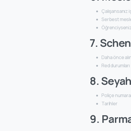
Çalışansanız iş 
Serbest meslek
Öğrenciyseniz 
7. Sche
Daha önce alın
Red durumları
8. Seyah
Poliçe numara
Tarihler
9. Parma