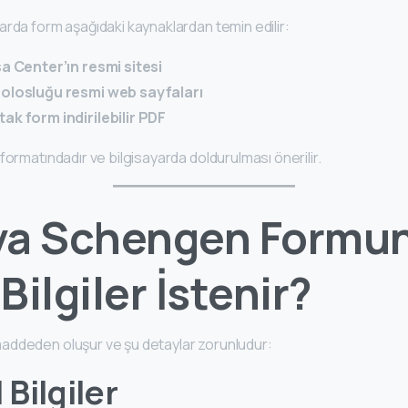
arda form aşağıdaki kaynaklardan temin edilir:
a Center’ın resmi sitesi
olosluğu resmi web sayfaları
k form indirilebilir PDF
formatındadır ve bilgisayarda doldurulması önerilir.
ya Schengen Formu
Bilgiler İstenir?
addeden oluşur ve şu detaylar zorunludur:
l Bilgiler