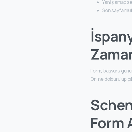
Yanlış amaç seç
Son sayfa mu
İspan
Zaman 
Form, başvuru gün
Online doldurulup çık
Schen
Form A