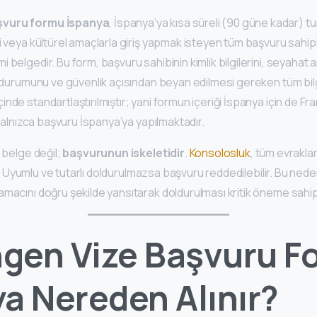
şvuru formu İspanya
, İspanya’ya kısa süreli (90 güne kadar) turi
i veya kültürel amaçlarla giriş yapmak isteyen tüm başvuru sahip
 belgedir. Bu form, başvuru sahibinin kimlik bilgilerini, seyahat
l durumunu ve güvenlik açısından beyan edilmesi gereken tüm bilgil
nde standartlaştırılmıştır; yani formun içeriği İspanya için de F
, yalnızca başvuru İspanya’ya yapılmaktadır.
r belge değil;
başvurunun iskeletidir
.
Konsolosluk
, tüm evrakla
rır. Uyumlu ve tutarlı doldurulmazsa başvuru reddedilebilir. Bu ned
macını doğru şekilde yansıtarak doldurulması kritik öneme sahipt
gen Vize Başvuru F
a Nereden Alınır?