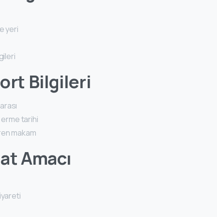
e yeri
m
gileri
rt Bilgileri
arası
 erme tarihi
ren makam
hat Amacı
iyareti