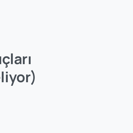
çları
liyor)