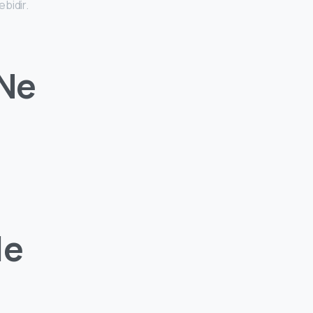
ebidir.
 Ne
le