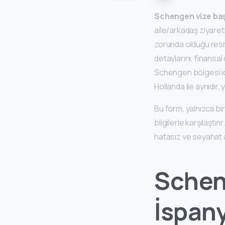
Schengen vize ba
aile/arkadaş ziyaret
zorunda olduğu resmi
detaylarını, finansa
Schengen bölgesi içi
Hollanda ile aynıdır
Bu form, yalnızca bi
bilgilerle karşılaştı
hatasız ve seyahat a
Schen
İspany