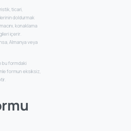
stik, ticari,
lerinin doldurmak
 amacını, konaklama
eri içerir.
ransa, Almanya veya
rı bu formdaki
enle formun eksiksiz,
ir.
ormu