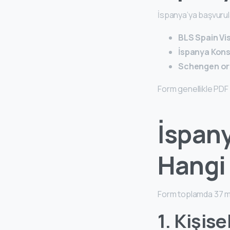
İspanya’ya başvurul
BLS Spain Vis
İspanya Kons
Schengen orta
Form genellikle PDF 
İspan
Hangi 
Form toplamda 37 m
1. Kişise