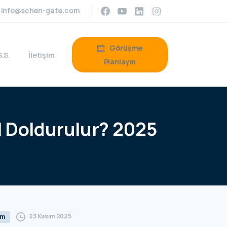
info@schen-gate.com
Görüşme
S.S.
İletişim
Planlayın
l
Doldurulur?
2025
23 Kasım 2025
um