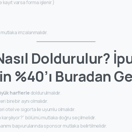
 kayıt varsa forma işlenir.)
mutlaka imzalanmalıdır.
asıl Doldurulur? İpu
in %40’ı Buradan Ge
yük harflerle
doldurulmalıdır.
ri birebir aynı olmalıdır.
ri otel ve sigorta ile uyumlu olmalıdır.
m karşılıyor?” bölümü mutlaka doğru seçilmelidir.
anımı başvurularında sponsor mutlaka belirtilmelidir.