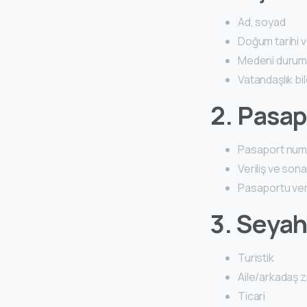
Ad, soyad
Doğum tarihi v
Medeni duru
Vatandaşlık bil
2. Pasapo
Pasaport num
Veriliş ve sona
Pasaportu ve
3. Seya
Turistik
Aile/arkadaş z
Ticari