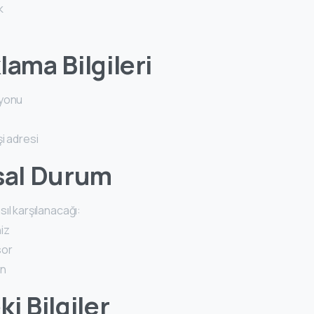
k
lama Bilgileri
syonu
i adresi
nsal Durum
sıl karşılanacağı:
iz
or
en
i Bilgiler