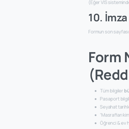
(Eğer VIS sisteminde
10. İmza
Formun son sayfası 
Form N
(Redd
Tüm bilgiler
bü
Pasaport bilgile
Seyahat tarihle
“Masrafları ki
Öğrenci & ev h