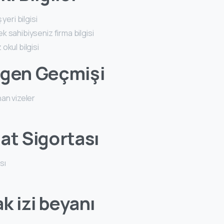
yeri bilgisi
 sahibiyseniz firma bilgisi
okul bilgisi
ngen Geçmişi
an vizeler
at Sigortası
sı
k izi beyanı