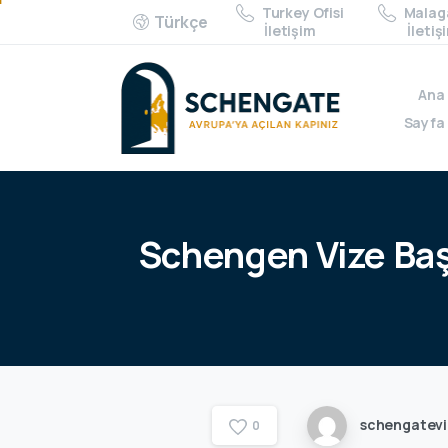
Turkey Ofisi
Malaga
Türkçe
İletişim
İletiş
Ana
Sayfa
Schengen
Vize
Ba
schengatev
0