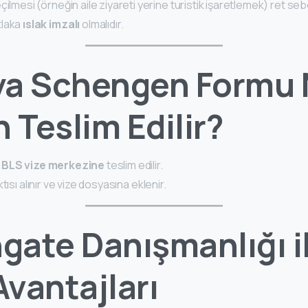
ilmesi (örneğin aile ziyareti yerine turistik işaretlemek) ret seb
tlaka
ıslak imzalı
olmalıdır.
ya Schengen Formu
Teslim Edilir?
ü
BLS vize merkezine
teslim edilir.
tısı alınır ve vize dosyasına eklenir.
gate Danışmanlığı i
vantajları