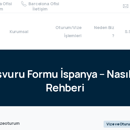
 Ofisi
Barcelona Ofisi
im
İletişim
Oturum/Vize
Neden Biz
Kurumsal
S.
İşlemleri
?
şvuru
Formu
İspanya
–
Nası
Rehberi
izeoturum
Vize ve Otur