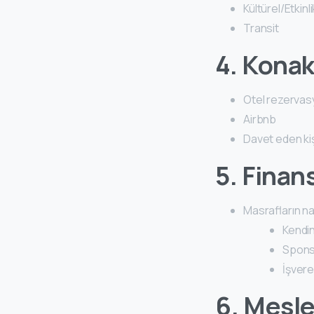
Kültürel/Etkinli
Transit
4. Konak
Otel rezerva
Airbnb
Davet eden kiş
5. Fina
Masrafların na
Kendin
Spons
İşver
6. Meslek