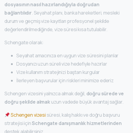
dosyasının nasıl hazırlandığıyla doğrudan
bağlantılıdır
. Seyahat planı, banka hareketleri, mesleki
durum ve geçmiş vize kayıtları profesyonel şekilde
değerlendirilmediğinde, vize süresi kısa tutulabilir.
Schengate olarak:
Seyahat amacınıza en uygun vize süresini planlar
Dosyanızı uzun süreli vize hedefiyle hazırlar
Vize kullanım stratejinizi baştan kurgular
İlerleyen başvurular için riskleri minimize ederiz
Schengen vizesini yalnızca almak değil,
doğru sürede ve
doğru şekilde almak
uzun vadede büyük avantaj sağlar.
Schengen vizesi
süresi, kalış hakkı ve doğru başvuru
stratejisi için
Schengate danışmanlık hizmetlerinden
destek alabilirsiniz.