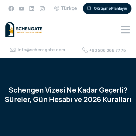
Türkçe
Görüşme Planlayın
info@schen-gate.com
+90 506 266 77 76
Schengen
Vizesi
Ne
Kadar
Geçerli?
Süreler,
Gün
Hesabı
ve
2026
Kuralları