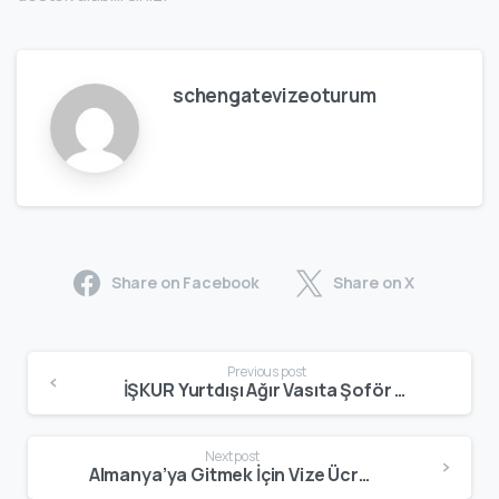
schengatevizeoturum
Share on Facebook
Share on X
Previous post
İŞKUR Yurtdışı Ağır Vasıta Şoför Alımı: Başvuru ve Şartlar
Next post
Almanya’ya Gitmek İçin Vize Ücreti Ne Kadar? 2026 Güncel Masraflar