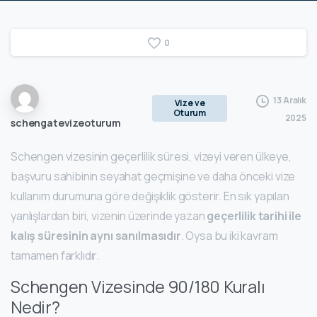
0
13 Aralık
Vize ve
Oturum
2025
schengatevizeoturum
Schengen vizesinin geçerlilik süresi, vizeyi veren ülkeye,
başvuru sahibinin seyahat geçmişine ve daha önceki vize
kullanım durumuna göre değişiklik gösterir. En sık yapılan
yanlışlardan biri, vizenin üzerinde yazan
geçerlilik tarihi ile
kalış süresinin aynı sanılmasıdır
. Oysa bu iki kavram
tamamen farklıdır.
Schengen Vizesinde 90/180 Kuralı
Nedir?