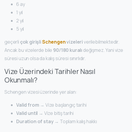
6 ay
1 yıl
2 yıl
5 yıl
geçerli
çok girişli
Schengen
vizeleri
verilebilmektedir.
Ancak bu vizelerde bile
90/180 kuralı
değişmez. Yani vize
süresi uzun olsa da kalış süresi sınırlıdır.
Vize Üzerindeki Tarihler Nasıl
Okunmalı?
Schengen vizesi üzerinde yer alan:
Valid from
→ Vize başlangıç tarihi
Valid until
→ Vize bitiş tarihi
Duration of stay
→ Toplam kalış hakkı