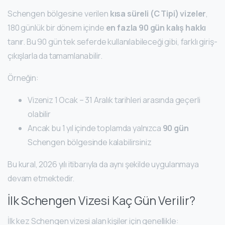
Schengen bölgesine verilen
kısa süreli (C Tipi) vizeler
,
180 günlük bir dönem içinde
en fazla 90 gün kalış hakkı
tanır. Bu 90 gün tek seferde kullanılabileceği gibi, farklı giriş-
çıkışlarla da tamamlanabilir.
Örneğin:
Vizeniz 1 Ocak – 31 Aralık tarihleri arasında geçerli
olabilir
Ancak bu 1 yıl içinde toplamda yalnızca
90 gün
Schengen bölgesinde kalabilirsiniz
Bu kural, 2026 yılı itibarıyla da aynı şekilde uygulanmaya
devam etmektedir.
İlk Schengen Vizesi Kaç Gün Verilir?
İlk kez Schengen vizesi alan kişiler için genellikle: