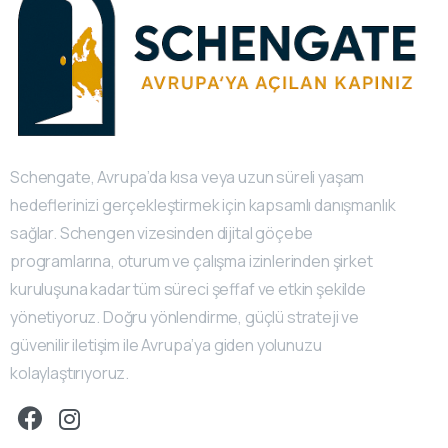
Schengate, Avrupa’da kısa veya uzun süreli yaşam
hedeflerinizi gerçekleştirmek için kapsamlı danışmanlık
sağlar. Schengen vizesinden dijital göçebe
programlarına, oturum ve çalışma izinlerinden şirket
kuruluşuna kadar tüm süreci şeffaf ve etkin şekilde
yönetiyoruz. Doğru yönlendirme, güçlü strateji ve
güvenilir iletişim ile Avrupa’ya giden yolunuzu
kolaylaştırıyoruz.