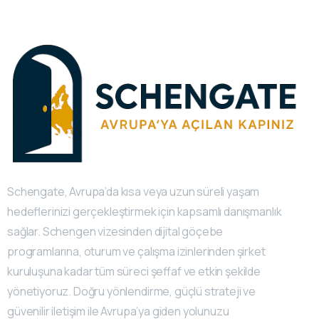
Schengate, Avrupa’da kısa veya uzun süreli yaşam
hedeflerinizi gerçekleştirmek için kapsamlı danışmanlık
sağlar. Schengen vizesinden dijital göçebe
programlarına, oturum ve çalışma izinlerinden şirket
kuruluşuna kadar tüm süreci şeffaf ve etkin şekilde
yönetiyoruz. Doğru yönlendirme, güçlü strateji ve
güvenilir iletişim ile Avrupa’ya giden yolunuzu