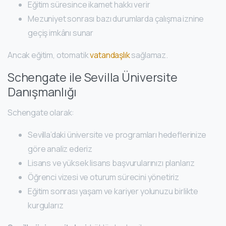
Eğitim süresince ikamet hakkı verir
Mezuniyet sonrası bazı durumlarda çalışma iznine
geçiş imkânı sunar
Ancak eğitim, otomatik
vatandaşlık
sağlamaz.
Schengate ile Sevilla Üniversite
Danışmanlığı
Schengate olarak:
Sevilla’daki üniversite ve programları hedeflerinize
göre analiz ederiz
Lisans ve yüksek lisans başvurularınızı planlarız
Öğrenci vizesi ve oturum sürecini yönetiriz
Eğitim sonrası yaşam ve kariyer yolunuzu birlikte
kurgularız