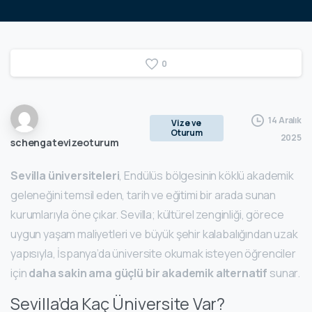
0
14 Aralık
Vize ve
Oturum
2025
schengatevizeoturum
Sevilla üniversiteleri
, Endülüs bölgesinin köklü akademik
geleneğini temsil eden, tarih ve eğitimi bir arada sunan
kurumlarıyla öne çıkar. Sevilla; kültürel zenginliği, görece
uygun yaşam maliyetleri ve büyük şehir kalabalığından uzak
yapısıyla, İspanya’da üniversite okumak isteyen öğrenciler
için
daha sakin ama güçlü bir akademik alternatif
sunar.
Sevilla’da Kaç Üniversite Var?