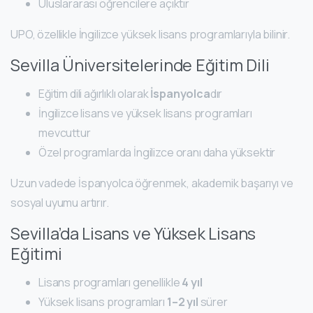
Uluslararası öğrencilere açıktır
UPO, özellikle İngilizce yüksek lisans programlarıyla bilinir.
Sevilla Üniversitelerinde Eğitim Dili
Eğitim dili ağırlıklı olarak
İspanyolca
dır
İngilizce lisans ve yüksek lisans programları
mevcuttur
Özel programlarda İngilizce oranı daha yüksektir
Uzun vadede İspanyolca öğrenmek, akademik başarıyı ve
sosyal uyumu artırır.
Sevilla’da Lisans ve Yüksek Lisans
Eğitimi
Lisans programları genellikle
4 yıl
Yüksek lisans programları
1–2 yıl
sürer