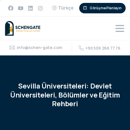
Türkçe
Görüşme Planlayın
info@schen-gate.com
+90 506 266 77 76
Sevilla
Üniversiteleri:
Devlet
Üniversiteleri,
Bölümler
ve
Eğitim
Rehberi