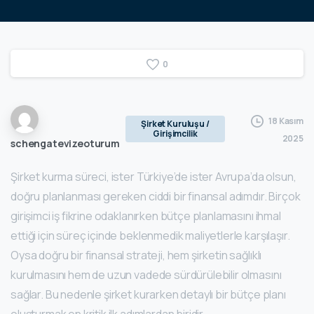
0
18 Kasım
Şirket Kuruluşu /
Girişimcilik
2025
schengatevizeoturum
Şirket kurma süreci, ister Türkiye’de ister Avrupa’da olsun,
doğru planlanması gereken ciddi bir finansal adımdır. Birçok
girişimci iş fikrine odaklanırken bütçe planlamasını ihmal
ettiği için süreç içinde beklenmedik maliyetlerle karşılaşır.
Oysa doğru bir finansal strateji, hem şirketin sağlıklı
kurulmasını hem de uzun vadede sürdürülebilir olmasını
sağlar. Bu nedenle şirket kurarken detaylı bir bütçe planı