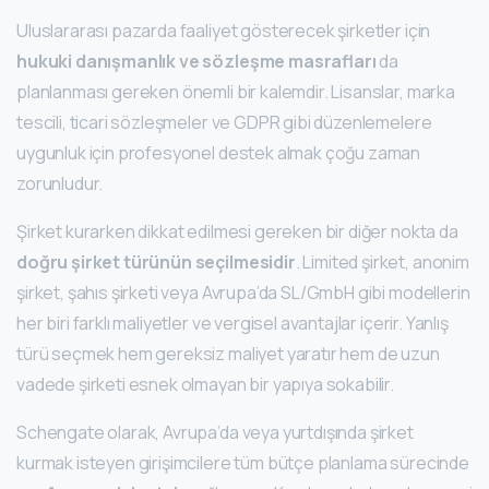
Uluslararası pazarda faaliyet gösterecek şirketler için
hukuki danışmanlık ve sözleşme masrafları
da
planlanması gereken önemli bir kalemdir. Lisanslar, marka
tescili, ticari sözleşmeler ve GDPR gibi düzenlemelere
uygunluk için profesyonel destek almak çoğu zaman
zorunludur.
Şirket kurarken dikkat edilmesi gereken bir diğer nokta da
doğru şirket türünün seçilmesidir
. Limited şirket, anonim
şirket, şahıs şirketi veya Avrupa’da SL/GmbH gibi modellerin
her biri farklı maliyetler ve vergisel avantajlar içerir. Yanlış
türü seçmek hem gereksiz maliyet yaratır hem de uzun
vadede şirketi esnek olmayan bir yapıya sokabilir.
Schengate olarak, Avrupa’da veya yurtdışında şirket
kurmak isteyen girişimcilere tüm bütçe planlama sürecinde