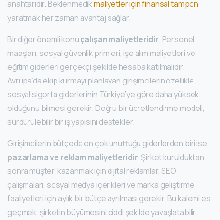
anahtarıdır. Beklenmedik
maliyetler için finansal tampon
yaratmak her zaman avantaj sağlar.
Bir diğer önemli konu
çalışan maliyetleridir
. Personel
maaşları, sosyal güvenlik primleri, işe alım maliyetleri ve
eğitim giderleri gerçekçi şekilde hesaba katılmalıdır.
Avrupa’da ekip kurmayı planlayan girişimcilerin özellikle
sosyal sigorta giderlerinin Türkiye’ye göre daha yüksek
olduğunu bilmesi gerekir. Doğru bir ücretlendirme modeli,
sürdürülebilir bir iş yapısını destekler.
Girişimcilerin bütçede en çok unuttuğu giderlerden biri ise
pazarlama ve reklam maliyetleridir
. Şirket kurulduktan
sonra müşteri kazanmak için dijital reklamlar, SEO
çalışmaları, sosyal medya içerikleri ve marka geliştirme
faaliyetleri için aylık bir bütçe ayrılması gerekir. Bu kalemi es
geçmek, şirketin büyümesini ciddi şekilde yavaşlatabilir.