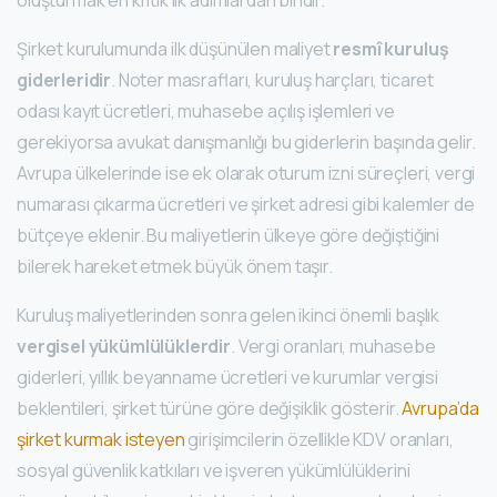
oluşturmak en kritik ilk adımlardan biridir.
Şirket kurulumunda ilk düşünülen maliyet
resmî kuruluş
giderleridir
. Noter masrafları, kuruluş harçları, ticaret
odası kayıt ücretleri, muhasebe açılış işlemleri ve
gerekiyorsa avukat danışmanlığı bu giderlerin başında gelir.
Avrupa ülkelerinde ise ek olarak oturum izni süreçleri, vergi
numarası çıkarma ücretleri ve şirket adresi gibi kalemler de
bütçeye eklenir. Bu maliyetlerin ülkeye göre değiştiğini
bilerek hareket etmek büyük önem taşır.
Kuruluş maliyetlerinden sonra gelen ikinci önemli başlık
vergisel yükümlülüklerdir
. Vergi oranları, muhasebe
giderleri, yıllık beyanname ücretleri ve kurumlar vergisi
beklentileri, şirket türüne göre değişiklik gösterir.
Avrupa’da
şirket kurmak isteyen
girişimcilerin özellikle KDV oranları,
sosyal güvenlik katkıları ve işveren yükümlülüklerini