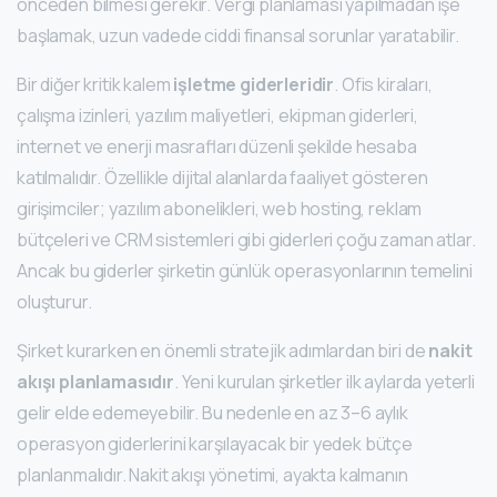
önceden bilmesi gerekir. Vergi planlaması yapılmadan işe
başlamak, uzun vadede ciddi finansal sorunlar yaratabilir.
Bir diğer kritik kalem
işletme giderleridir
. Ofis kiraları,
çalışma izinleri, yazılım maliyetleri, ekipman giderleri,
internet ve enerji masrafları düzenli şekilde hesaba
katılmalıdır. Özellikle dijital alanlarda faaliyet gösteren
girişimciler; yazılım abonelikleri, web hosting, reklam
bütçeleri ve CRM sistemleri gibi giderleri çoğu zaman atlar.
Ancak bu giderler şirketin günlük operasyonlarının temelini
oluşturur.
Şirket kurarken en önemli stratejik adımlardan biri de
nakit
akışı planlamasıdır
. Yeni kurulan şirketler ilk aylarda yeterli
gelir elde edemeyebilir. Bu nedenle en az 3–6 aylık
operasyon giderlerini karşılayacak bir yedek bütçe
planlanmalıdır. Nakit akışı yönetimi, ayakta kalmanın