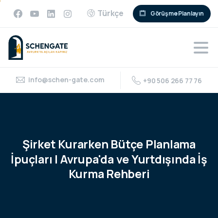
Türkçe
Görüşme Planlayın
info@schen-gate.com
+90 506 266 77 76
Şirket
Kurarken
Bütçe
Planlama
İpuçları
|
Avrupa'da
ve
Yurtdışında
İş
Kurma
Rehberi