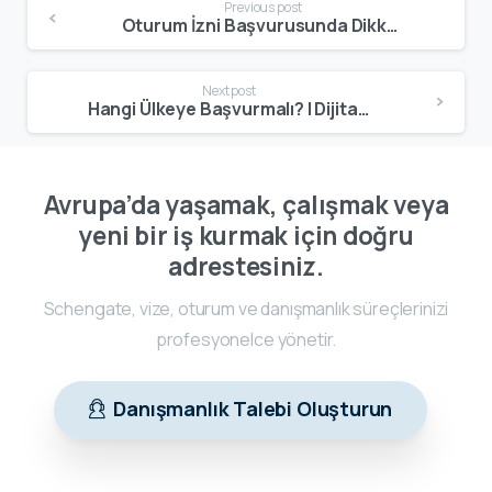
Previous post
Oturum İzni Başvurusunda Dikkat Edilmesi Gerekenler | Evraklar, Süreç ve Başarı İpuçları
Next post
Hangi Ülkeye Başvurmalı? | Dijital Göçebe, Oturum ve Şirket Kurma İçin Ülke Karşılaştırması
Avrupa’da yaşamak, çalışmak veya
yeni bir iş kurmak için doğru
adrestesiniz.
Schengate, vize, oturum ve danışmanlık süreçlerinizi
profesyonelce yönetir.
Danışmanlık Talebi Oluşturun