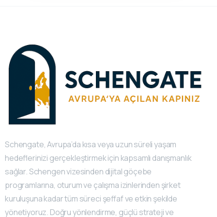
Schengate, Avrupa’da kısa veya uzun süreli yaşam
hedeflerinizi gerçekleştirmek için kapsamlı danışmanlık
sağlar. Schengen vizesinden dijital göçebe
programlarına, oturum ve çalışma izinlerinden şirket
kuruluşuna kadar tüm süreci şeffaf ve etkin şekilde
yönetiyoruz. Doğru yönlendirme, güçlü strateji ve