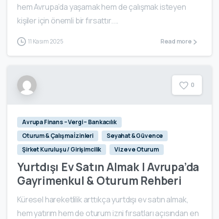
hem Avrupa’da yaşamak hem de çalışmak isteyen
kişiler için önemli bir fırsattır....
11 Kasım 2025
Read more
0
Avrupa Finans – Vergi – Bankacılık
Oturum & Çalışma İzinleri
Seyahat & Güvence
Şirket Kuruluşu / Girişimcilik
Vize ve Oturum
Yurtdışı Ev Satın Almak | Avrupa’da
Gayrimenkul & Oturum Rehberi
Küresel hareketlilik arttıkça yurtdışı ev satın almak,
hem yatırım hem de oturum izni fırsatları açısından en