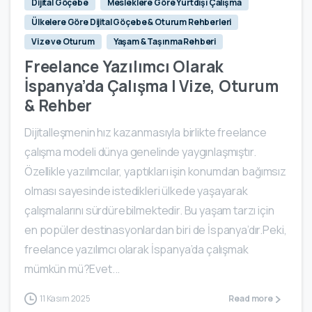
Dijital Göçebe
Mesleklere Göre Yurtdışı Çalışma
Ülkelere Göre Dijital Göçebe & Oturum Rehberleri
Vize ve Oturum
Yaşam & Taşınma Rehberi
Freelance Yazılımcı Olarak
İspanya’da Çalışma | Vize, Oturum
& Rehber
Dijitalleşmenin hız kazanmasıyla birlikte freelance
çalışma modeli dünya genelinde yaygınlaşmıştır.
Özellikle yazılımcılar, yaptıkları işin konumdan bağımsız
olması sayesinde istedikleri ülkede yaşayarak
çalışmalarını sürdürebilmektedir. Bu yaşam tarzı için
en popüler destinasyonlardan biri de İspanya’dır.Peki,
freelance yazılımcı olarak İspanya’da çalışmak
mümkün mü?Evet...
11 Kasım 2025
Read more