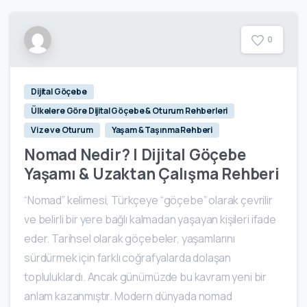
0
Dijital Göçebe
Ülkelere Göre Dijital Göçebe & Oturum Rehberleri
Vize ve Oturum
Yaşam & Taşınma Rehberi
Nomad Nedir? | Dijital Göçebe
Yaşamı & Uzaktan Çalışma Rehberi
“Nomad” kelimesi, Türkçeye “göçebe” olarak çevrilir
ve belirli bir yere bağlı kalmadan yaşayan kişileri ifade
eder. Tarihsel olarak göçebeler, yaşamlarını
sürdürmek için farklı coğrafyalarda dolaşan
topluluklardı. Ancak günümüzde bu kavram yeni bir
anlam kazanmıştır. Modern dünyada nomad