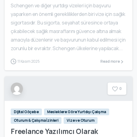
Schengen ve diğer yurtdışı vizeleri için başvuru
yaparken en önemli gerekliliklerden biri vize için sağlık
sigortasıdır. Bu sigorta, seyahat süresince ortaya
çıkabilecek sağlık masraflarını güvence altına almak
amacıyla düzenlenir ve başvurunun kabul edilmesi için
zorunlu bir evraktır. Schengen ülkelerine yapılacak...
11 Kasım 2025
Read more
0
Dijital Göçebe
Mesleklere Göre Yurtdışı Çalışma
Oturum & Çalışma İzinleri
Vize ve Oturum
Freelance Yazılımcı Olarak