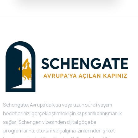
Schengate, Avrupa’da kısa veya uzun süreli yaşam
hedeflerinizi gerçekleştirmek için kapsamlı danışmanlık
sağlar. Schengen vizesinden dijital göçebe
programlarına, oturum ve çalışma izinlerinden şirket