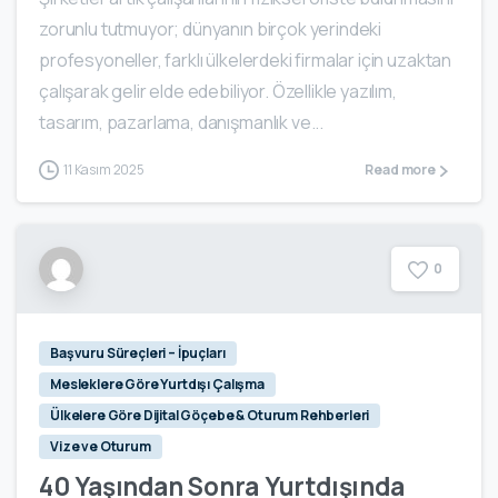
zorunlu tutmuyor; dünyanın birçok yerindeki
profesyoneller, farklı ülkelerdeki firmalar için uzaktan
çalışarak gelir elde edebiliyor. Özellikle yazılım,
tasarım, pazarlama, danışmanlık ve...
11 Kasım 2025
Read more
0
Başvuru Süreçleri – İpuçları
Mesleklere Göre Yurtdışı Çalışma
Ülkelere Göre Dijital Göçebe & Oturum Rehberleri
Vize ve Oturum
40 Yaşından Sonra Yurtdışında