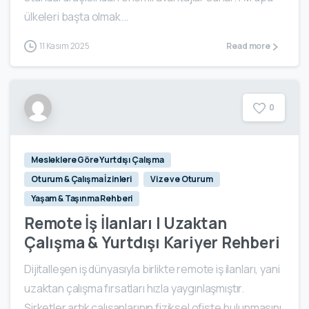
ülkeleri başta olmak...
11 Kasım 2025
Read more
0
Mesleklere Göre Yurtdışı Çalışma
Oturum & Çalışma İzinleri
Vize ve Oturum
Yaşam & Taşınma Rehberi
Remote İş İlanları | Uzaktan
Çalışma & Yurtdışı Kariyer Rehberi
Dijitalleşen iş dünyasıyla birlikte remote iş ilanları, yani
uzaktan çalışma fırsatları hızla yaygınlaşmıştır.
Şirketler artık çalışanlarının fiziksel ofiste bulunmasını