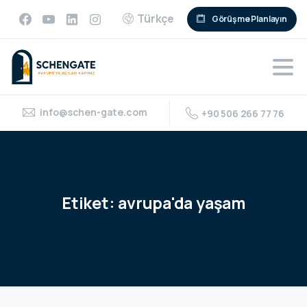
Türkçe
Görüşme Planlayın
info@schen-gate.com
+90 506 266 77 76
Etiket:
avrupa'da
yaşam