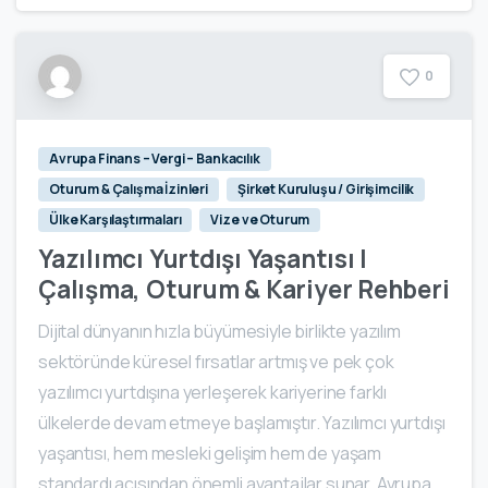
0
Avrupa Finans – Vergi – Bankacılık
Oturum & Çalışma İzinleri
Şirket Kuruluşu / Girişimcilik
Ülke Karşılaştırmaları
Vize ve Oturum
Yazılımcı Yurtdışı Yaşantısı |
Çalışma, Oturum & Kariyer Rehberi
Dijital dünyanın hızla büyümesiyle birlikte yazılım
sektöründe küresel fırsatlar artmış ve pek çok
yazılımcı yurtdışına yerleşerek kariyerine farklı
ülkelerde devam etmeye başlamıştır. Yazılımcı yurtdışı
yaşantısı, hem mesleki gelişim hem de yaşam
standardı açısından önemli avantajlar sunar. Avrupa