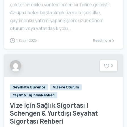
çok tercih edilen yöntemlerden biri haline gelmiştir.
Avrupa ülkeleri başta olmak üzere birçok ülke,
gayrimenkul yatırımı yapan kişilere uzun dönem
oturum veya vatandaşlık yolu...
11 Kasım 2025
Read more
0
Seyahat & Güvence
Vize ve Oturum
Yaşam & Taşınma Rehberi
Vize İçin Sağlık Sigortası |
Schengen & Yurtdışı Seyahat
Sigortası Rehberi