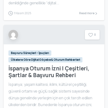
denildiğinde genellikle “dijital...
11 Kasım 2025
Read more
0
Başvuru Süreçleri – İpuçları
Ülkelere Göre Dijital Göçebe & Oturum Rehberleri
İspanya Oturum İzni | Çeşitleri,
Şartlar & Başvuru Rehberi
İspanya; yaşam kalitesi, iklimi, kültürel çeşitliliği,
güvenli ortamı ve güçlü sağlık sistemi sayesinde
dünya genelinde yerleşim için en çok tercih edilen
ülkelerden biridir. Bu nedenle İspanya oturum izni,