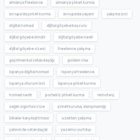
almanya freelance
almanya şirket kurma
avrupa’da şirket kurma
avrupa’da yaşam
çalışma izni
digital nomad
dijital göçebe başvuru
dijital göçebe kimdir
dijital göçebe nedir
dijital göçebe vizesi
freelance çalışma
gayrimenkul vatandaşlığı
golden visa
ispanya digital nomad
ispanya freelance
ispanya oturum izni
ispanya şirket kurma
nomad nedir
portekiz şirket kurma
remote iş
sağlık sigortası vize
şirket kuruluş danışmanlığı
ülkeler karşılaştırması
uzaktan çalışma
yatırım ile vatandaşlık
yazılımcı yurtdışı