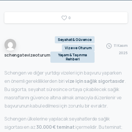
0
Seyahat & Güvence
11 Kasım
Vize ve Oturum
2025
schengatevizeoturum
Yaşam & Taşınma
Rehberi
Schengen ve diğer yurtdışı vizeleri için başvuru yaparken
en önemli gerekliliklerden biri
vize için sağlık sigortasıdır
.
Bu sigorta, seyahat süresince ortaya çıkabilecek sağlık
masraflarını güvence altına almak amacıyla düzenlenir ve
başvurunun kabul edilmesi için zorunlu bir evraktır.
Schengen ülkelerine yapılacak seyahatlerde sağlık
sigortası en az
30.000 € teminat
içermelidir. Bu teminat;