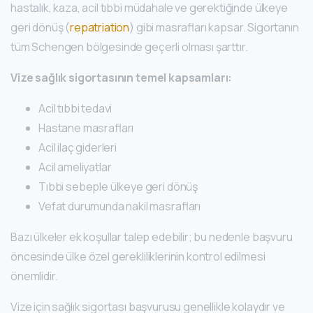
hastalık, kaza, acil tıbbi müdahale ve gerektiğinde ülkeye
geri dönüş (
repatriation
) gibi masrafları kapsar. Sigortanın
tüm Schengen bölgesinde geçerli olması şarttır.
Vize sağlık sigortasının temel kapsamları:
Acil tıbbi tedavi
Hastane masrafları
Acil ilaç giderleri
Acil ameliyatlar
Tıbbi sebeple ülkeye geri dönüş
Vefat durumunda nakil masrafları
Bazı ülkeler ek koşullar talep edebilir; bu nedenle başvuru
öncesinde ülke özel gerekliliklerinin kontrol edilmesi
önemlidir.
Vize için sağlık sigortası başvurusu genellikle kolaydır ve