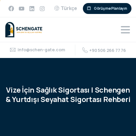
Türkçe
Görüşme Planlayın
info@schen-gate.com
+90 506 266 77 76
Vize
İçin
Sağlık
Sigortası
|
Schengen
&
Yurtdışı
Seyahat
Sigortası
Rehberi