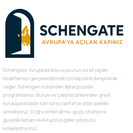
Schengate, Avrupa’da kısa veya uzun süreli yaşam
hedeflerinizi gerçekleştirmek için kapsamlı danışmanlık
sağlar. Schengen vizesinden dijital göçebe
programlarına, oturum ve çalışma izinlerinden şirket
kuruluşuna kadar tüm süreci şeffaf ve etkin şekilde
yönetiyoruz. Doğru yönlendirme, güçlü strateji ve
güvenilir iletişim ile Avrupa’ya giden yolunuzu
kolaylaştırıyoruz.