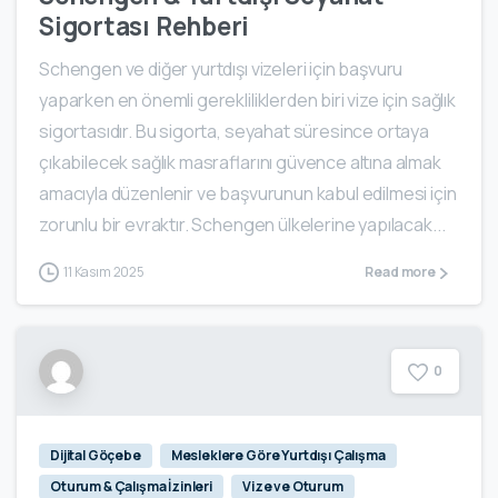
Sigortası Rehberi
Schengen ve diğer yurtdışı vizeleri için başvuru
yaparken en önemli gerekliliklerden biri vize için sağlık
sigortasıdır. Bu sigorta, seyahat süresince ortaya
çıkabilecek sağlık masraflarını güvence altına almak
amacıyla düzenlenir ve başvurunun kabul edilmesi için
zorunlu bir evraktır. Schengen ülkelerine yapılacak...
11 Kasım 2025
Read more
0
Dijital Göçebe
Mesleklere Göre Yurtdışı Çalışma
Oturum & Çalışma İzinleri
Vize ve Oturum