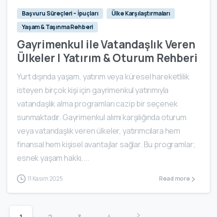
Başvuru Süreçleri – İpuçları
Ülke Karşılaştırmaları
Yaşam & Taşınma Rehberi
Gayrimenkul ile Vatandaşlık Veren
Ülkeler | Yatırım & Oturum Rehberi
Yurt dışında yaşam, yatırım veya küresel hareketlilik
isteyen birçok kişi için gayrimenkul yatırımıyla
vatandaşlık alma programları cazip bir seçenek
sunmaktadır. Gayrimenkul alımı karşılığında oturum
veya vatandaşlık veren ülkeler, yatırımcılara hem
finansal hem kişisel avantajlar sağlar. Bu programlar;
esnek yaşam hakkı,...
11 Kasım 2025
Read more
1
2
3
4