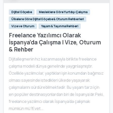
Dijital Göçebe
Mesleklere Göre Yurtdışı Çalışma
Ülkelere Göre Dijital Göçebe & Oturum Rehberleri
Vize ve Oturum
Yaşam & Taşınma Rehberi
Freelance Yazılımcı Olarak
İspanya’da Çalışma | Vize, Oturum
& Rehber
Dijitalleşmenin hız kazanmasıyla birlikte freelance
çalışma modeli dünya genelinde yaygınlaşmıştır.
Özellikle yazılımcılar, yaptıkları işin konumdan bağımsız
olması sayesinde istedikleri ülkede yaşayarak
çalışmalarını sürdürebilmektedir. Bu yaşam tarzı için
en popüler destinasyonlardan biri de İspanya’dır.Peki,
freelance yazılımcı olarak İspanya’da çalışmak
mümkün mü?Evet...