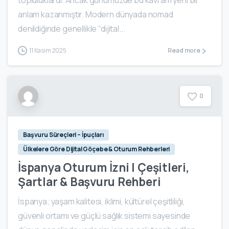
anlam kazanmıştır. Modern dünyada nomad
denildiğinde genellikle “dijital...
11 Kasım 2025
Read more
0
Başvuru Süreçleri – İpuçları
Ülkelere Göre Dijital Göçebe & Oturum Rehberleri
İspanya Oturum İzni | Çeşitleri,
Şartlar & Başvuru Rehberi
İspanya; yaşam kalitesi, iklimi, kültürel çeşitliliği,
güvenli ortamı ve güçlü sağlık sistemi sayesinde