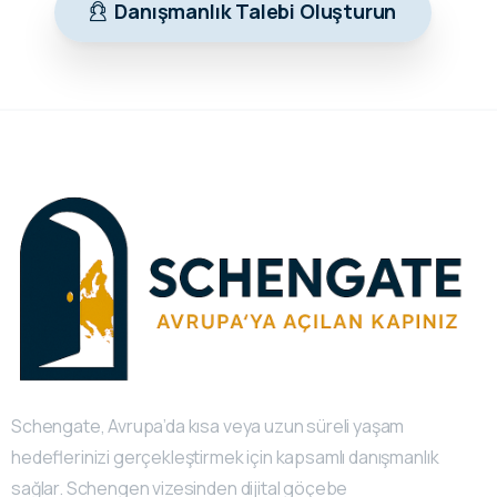
Danışmanlık Talebi Oluşturun
Schengate, Avrupa’da kısa veya uzun süreli yaşam
hedeflerinizi gerçekleştirmek için kapsamlı danışmanlık
sağlar. Schengen vizesinden dijital göçebe