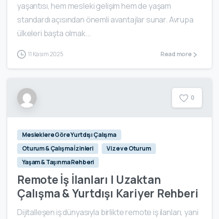
yaşantısı, hem mesleki gelişim hem de yaşam
standardı açısından önemli avantajlar sunar. Avrupa
ülkeleri başta olmak...
11 Kasım 2025
Read more
0
Mesleklere Göre Yurtdışı Çalışma
Oturum & Çalışma İzinleri
Vize ve Oturum
Yaşam & Taşınma Rehberi
Remote İş İlanları | Uzaktan
Çalışma & Yurtdışı Kariyer Rehberi
Dijitalleşen iş dünyasıyla birlikte remote iş ilanları, yani