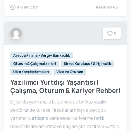
11 Kasım 2025
Read more
0
Avrupa Finans – Vergi – Bankacılık
Oturum & Çalışma İzinleri
Şirket Kuruluşu / Girişimcilik
Ülke Karşılaştırmaları
Vize ve Oturum
Yazılımcı Yurtdışı Yaşantısı |
Çalışma, Oturum & Kariyer Rehberi
Dijital dünyanın hızla büyümesiyle birlikte yazılım
sektöründe küresel fırsatlar artmış ve pek çok
yazılımcı yurtdışına yerleşerek kariyerine farklı
ülkelerde devam etmeye başlamıştır. Yazılımcı yurtdışı