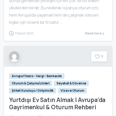
dünya genelinde yerleşim için en çok tercih edilen
ülkelerden biridir. Bu nedenle İspanya oturum izni,
hem Avrupa’da yaşamak hem de çalışmak isteyen
kişiler için önemli bir fırsattır....
11 Kasım 2025
Read more
0
Avrupa Finans – Vergi – Bankacılık
Oturum & Çalışma İzinleri
Seyahat & Güvence
Şirket Kuruluşu / Girişimcilik
Vize ve Oturum
Yurtdışı Ev Satın Almak | Avrupa’da
Gayrimenkul & Oturum Rehberi