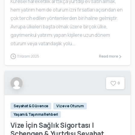
Küresel hareketlilik arttıkça yurtdışı ev satın almak,
hem yatırım hem de oturum izni fırsatları açısından en
çok tercih edilen yöntemlerden biri haline gelmiştir.
Avrupa ülkeleri başta olmak üzere birçok ülke,
gayrimenkul yatırımı yapan kişilere uzun dönem
oturum veya vatandaşlık yolu...
11 Kasım 2025
Read more
0
Seyahat & Güvence
Vize ve Oturum
Yaşam & Taşınma Rehberi
Vize İçin Sağlık Sigortası |
Schengen & Yurtdışı Seyahat