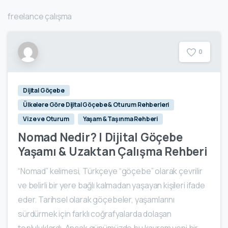
freelance çalışma
0
Dijital Göçebe
Ülkelere Göre Dijital Göçebe & Oturum Rehberleri
Vize ve Oturum
Yaşam & Taşınma Rehberi
Nomad Nedir? | Dijital Göçebe
Yaşamı & Uzaktan Çalışma Rehberi
“Nomad” kelimesi, Türkçeye “göçebe” olarak çevrilir
ve belirli bir yere bağlı kalmadan yaşayan kişileri ifade
eder. Tarihsel olarak göçebeler, yaşamlarını
sürdürmek için farklı coğrafyalarda dolaşan
topluluklardı. Ancak günümüzde bu kavram yeni bir