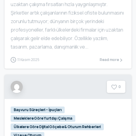
uzaktan çalışma fırsatları hızla yaygınlaşmıştır.
Şirketler artık çalışanlarının fiziksel ofiste bulunmasını
zorunlu tutmuyor; dünyanın birçok yerindeki
profesyoneller, farklı ülkelerdeki firmalar için uzaktan
çalışarak gelir elde edebiliyor. Özellikle yazılım,
tasarım, pazarlama, danışmanlık ve...
11 Kasım 2025
Read more
0
Başvuru Süreçleri – İpuçları
Mesleklere Göre Yurtdışı Çalışma
Ülkelere Göre Dijital Göçebe & Oturum Rehberleri
Vize ve Oturum