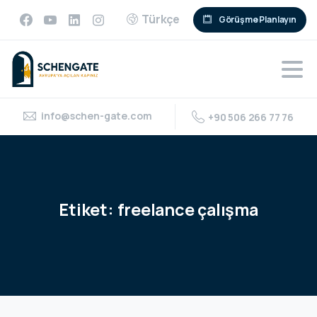
Türkçe
Görüşme Planlayın
info@schen-gate.com
+90 506 266 77 76
Etiket:
freelance
çalışma