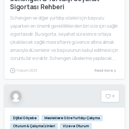
Sigortası Rehberi
Schengen ve diğer yurtdışı vizeleri için başvuru
yaparken en önemli gerekliliklerden biri vize için sağlık
sigortasıdır. Bu sigorta, seyahat süresince ortaya
çıkabilecek sağlık masraflarını güvence altına almak
amacıyla düzenlenir ve başvurunun kabul edilmesi için
zorunlu bir evraktır. Schengen ülkelerine yapılacak...
11 Kasım 2025
Read more
0
Dijital Göçebe
Mesleklere Göre Yurtdışı Çalışma
Oturum & Çalışma İzinleri
Vize ve Oturum