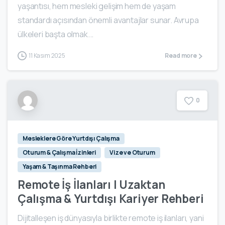
yaşantısı, hem mesleki gelişim hem de yaşam
standardı açısından önemli avantajlar sunar. Avrupa
ülkeleri başta olmak...
11 Kasım 2025
Read more
0
Mesleklere Göre Yurtdışı Çalışma
Oturum & Çalışma İzinleri
Vize ve Oturum
Yaşam & Taşınma Rehberi
Remote İş İlanları | Uzaktan
Çalışma & Yurtdışı Kariyer Rehberi
Dijitalleşen iş dünyasıyla birlikte remote iş ilanları, yani