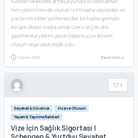
Küresel hareketlilik arttıkça yurtdışı ev satın almak,
hem yatırım hem de oturum izni fırsatları açısından en
çok tercih edilen yöntemlerden biri haline gelmiştir.
Avrupa ülkeleri başta olmak üzere birçok ülke,
gayrimenkul yatırımı yapan kişilere uzun dönem
oturum veya vatandaşlık yolu...
11 Kasım 2025
Read more
0
Seyahat & Güvence
Vize ve Oturum
Yaşam & Taşınma Rehberi
Vize İçin Sağlık Sigortası |
Schengen & Yurtdışı Seyahat