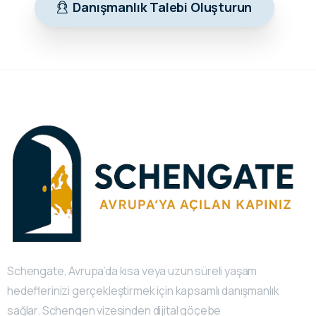
Danışmanlık Talebi Oluşturun
Schengate, Avrupa’da kısa veya uzun süreli yaşam
hedeflerinizi gerçekleştirmek için kapsamlı danışmanlık
sağlar. Schengen vizesinden dijital göçebe