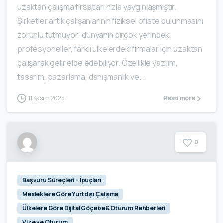
uzaktan çalışma fırsatları hızla yaygınlaşmıştır.
Şirketler artık çalışanlarının fiziksel ofiste bulunmasını
zorunlu tutmuyor; dünyanın birçok yerindeki
profesyoneller, farklı ülkelerdeki firmalar için uzaktan
çalışarak gelir elde edebiliyor. Özellikle yazılım,
tasarım, pazarlama, danışmanlık ve...
11 Kasım 2025
Read more
0
Başvuru Süreçleri – İpuçları
Mesleklere Göre Yurtdışı Çalışma
Ülkelere Göre Dijital Göçebe & Oturum Rehberleri
Vize ve Oturum