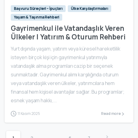
Başvuru Süreçleri – İpuçları
Ülke Karşılaştırmaları
Yaşam & Taşınma Rehberi
Gayrimenkul ile Vatandaşlık Veren
Ülkeler | Yatırım & Oturum Rehberi
Yurt dışında yaşam, yatırım veya küresel hareketlilik
isteyen birçok kişi için gayrimenkul yatırımıyla
vatandaşlık alma programları cazip bir seçenek
sunmaktadır. Gayrimenkul alımı karşılığında oturum
veya vatandaşlık veren ülkeler, yatırımcılara hem
finansal hem kişisel avantajlar sağlar. Bu programlar;
esnek yaşam hakkı,...
11 Kasım 2025
Read more
1
2
…
6
7