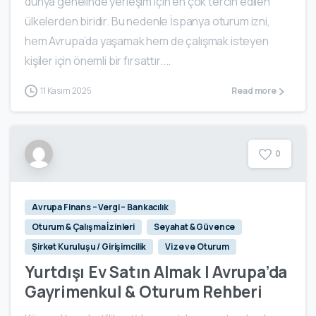
dünya genelinde yerleşim için en çok tercih edilen
ülkelerden biridir. Bu nedenle İspanya oturum izni,
hem Avrupa’da yaşamak hem de çalışmak isteyen
kişiler için önemli bir fırsattır....
11 Kasım 2025
Read more
0
Avrupa Finans – Vergi – Bankacılık
Oturum & Çalışma İzinleri
Seyahat & Güvence
Şirket Kuruluşu / Girişimcilik
Vize ve Oturum
Yurtdışı Ev Satın Almak | Avrupa’da
Gayrimenkul & Oturum Rehberi