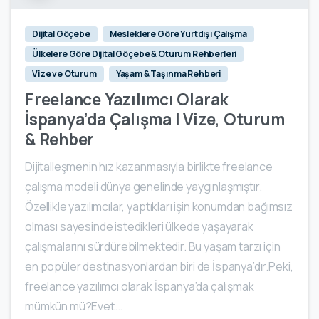
Dijital Göçebe
Mesleklere Göre Yurtdışı Çalışma
Ülkelere Göre Dijital Göçebe & Oturum Rehberleri
Vize ve Oturum
Yaşam & Taşınma Rehberi
Freelance Yazılımcı Olarak
İspanya’da Çalışma | Vize, Oturum
& Rehber
Dijitalleşmenin hız kazanmasıyla birlikte freelance
çalışma modeli dünya genelinde yaygınlaşmıştır.
Özellikle yazılımcılar, yaptıkları işin konumdan bağımsız
olması sayesinde istedikleri ülkede yaşayarak
çalışmalarını sürdürebilmektedir. Bu yaşam tarzı için
en popüler destinasyonlardan biri de İspanya’dır.Peki,
freelance yazılımcı olarak İspanya’da çalışmak
mümkün mü?Evet...