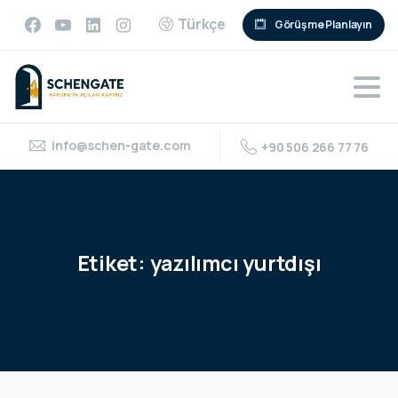
Türkçe
Görüşme Planlayın
info@schen-gate.com
+90 506 266 77 76
Etiket:
yazılımcı
yurtdışı