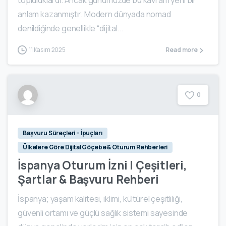
anlam kazanmıştır. Modern dünyada nomad
denildiğinde genellikle “dijital...
11 Kasım 2025
Read more
0
Başvuru Süreçleri – İpuçları
Ülkelere Göre Dijital Göçebe & Oturum Rehberleri
İspanya Oturum İzni | Çeşitleri,
Şartlar & Başvuru Rehberi
İspanya; yaşam kalitesi, iklimi, kültürel çeşitliliği,
güvenli ortamı ve güçlü sağlık sistemi sayesinde