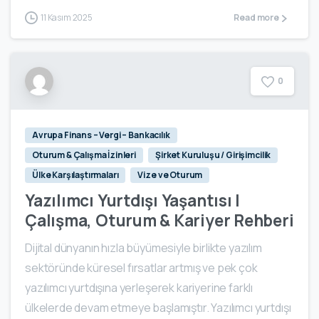
11 Kasım 2025
Read more
0
Avrupa Finans – Vergi – Bankacılık
Oturum & Çalışma İzinleri
Şirket Kuruluşu / Girişimcilik
Ülke Karşılaştırmaları
Vize ve Oturum
Yazılımcı Yurtdışı Yaşantısı |
Çalışma, Oturum & Kariyer Rehberi
Dijital dünyanın hızla büyümesiyle birlikte yazılım
sektöründe küresel fırsatlar artmış ve pek çok
yazılımcı yurtdışına yerleşerek kariyerine farklı
ülkelerde devam etmeye başlamıştır. Yazılımcı yurtdışı