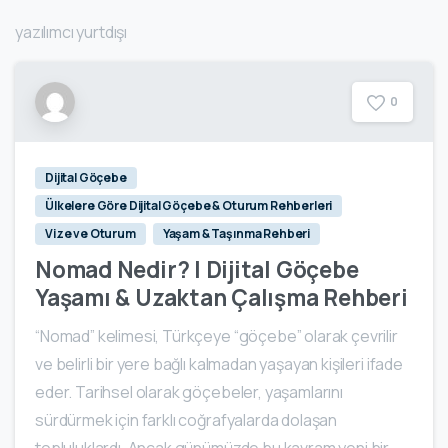
yazılımcı yurtdışı
0
Dijital Göçebe
Ülkelere Göre Dijital Göçebe & Oturum Rehberleri
Vize ve Oturum
Yaşam & Taşınma Rehberi
Nomad Nedir? | Dijital Göçebe
Yaşamı & Uzaktan Çalışma Rehberi
“Nomad” kelimesi, Türkçeye “göçebe” olarak çevrilir
ve belirli bir yere bağlı kalmadan yaşayan kişileri ifade
eder. Tarihsel olarak göçebeler, yaşamlarını
sürdürmek için farklı coğrafyalarda dolaşan
topluluklardı. Ancak günümüzde bu kavram yeni bir