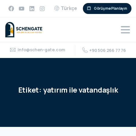
Türkçe
Görüşme Planlayın
info@schen-gate.com
+90 506 266 77 76
Etiket:
yatırım
ile
vatandaşlık