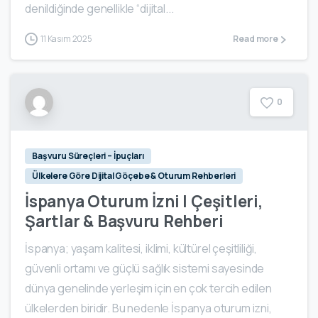
denildiğinde genellikle “dijital...
11 Kasım 2025
Read more
0
Başvuru Süreçleri – İpuçları
Ülkelere Göre Dijital Göçebe & Oturum Rehberleri
İspanya Oturum İzni | Çeşitleri,
Şartlar & Başvuru Rehberi
İspanya; yaşam kalitesi, iklimi, kültürel çeşitliliği,
güvenli ortamı ve güçlü sağlık sistemi sayesinde
dünya genelinde yerleşim için en çok tercih edilen
ülkelerden biridir. Bu nedenle İspanya oturum izni,