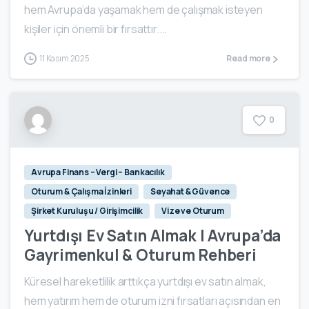
hem Avrupa’da yaşamak hem de çalışmak isteyen
kişiler için önemli bir fırsattır....
11 Kasım 2025
Read more
0
Avrupa Finans – Vergi – Bankacılık
Oturum & Çalışma İzinleri
Seyahat & Güvence
Şirket Kuruluşu / Girişimcilik
Vize ve Oturum
Yurtdışı Ev Satın Almak | Avrupa’da
Gayrimenkul & Oturum Rehberi
Küresel hareketlilik arttıkça yurtdışı ev satın almak,
hem yatırım hem de oturum izni fırsatları açısından en