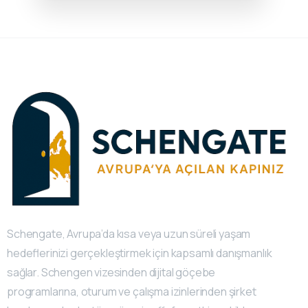
Schengate, Avrupa’da kısa veya uzun süreli yaşam
hedeflerinizi gerçekleştirmek için kapsamlı danışmanlık
sağlar. Schengen vizesinden dijital göçebe
programlarına, oturum ve çalışma izinlerinden şirket