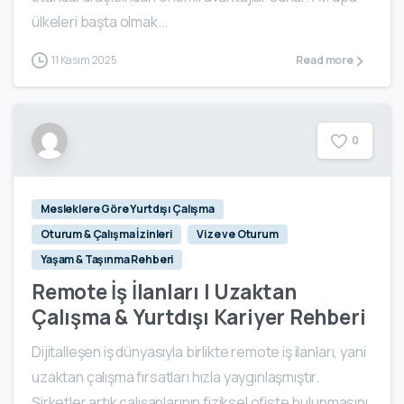
ülkeleri başta olmak...
11 Kasım 2025
Read more
0
Mesleklere Göre Yurtdışı Çalışma
Oturum & Çalışma İzinleri
Vize ve Oturum
Yaşam & Taşınma Rehberi
Remote İş İlanları | Uzaktan
Çalışma & Yurtdışı Kariyer Rehberi
Dijitalleşen iş dünyasıyla birlikte remote iş ilanları, yani
uzaktan çalışma fırsatları hızla yaygınlaşmıştır.
Şirketler artık çalışanlarının fiziksel ofiste bulunmasını