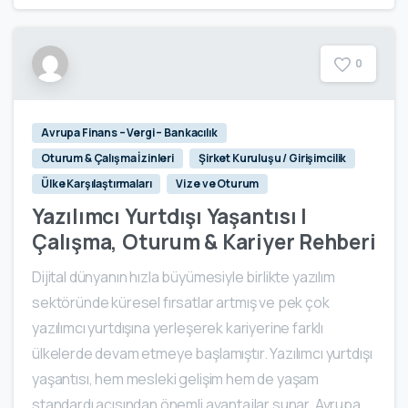
0
Avrupa Finans – Vergi – Bankacılık
Oturum & Çalışma İzinleri
Şirket Kuruluşu / Girişimcilik
Ülke Karşılaştırmaları
Vize ve Oturum
Yazılımcı Yurtdışı Yaşantısı |
Çalışma, Oturum & Kariyer Rehberi
Dijital dünyanın hızla büyümesiyle birlikte yazılım
sektöründe küresel fırsatlar artmış ve pek çok
yazılımcı yurtdışına yerleşerek kariyerine farklı
ülkelerde devam etmeye başlamıştır. Yazılımcı yurtdışı
yaşantısı, hem mesleki gelişim hem de yaşam
standardı açısından önemli avantajlar sunar. Avrupa