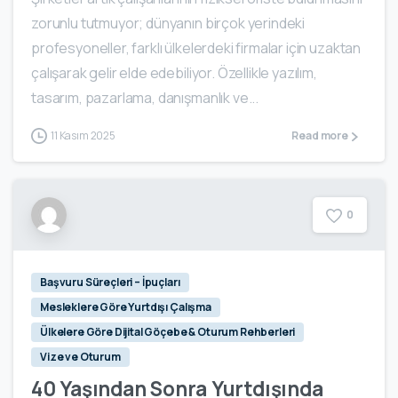
zorunlu tutmuyor; dünyanın birçok yerindeki
profesyoneller, farklı ülkelerdeki firmalar için uzaktan
çalışarak gelir elde edebiliyor. Özellikle yazılım,
tasarım, pazarlama, danışmanlık ve...
11 Kasım 2025
Read more
0
Başvuru Süreçleri – İpuçları
Mesleklere Göre Yurtdışı Çalışma
Ülkelere Göre Dijital Göçebe & Oturum Rehberleri
Vize ve Oturum
40 Yaşından Sonra Yurtdışında