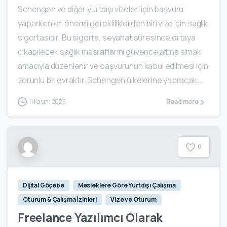
Schengen ve diğer yurtdışı vizeleri için başvuru
yaparken en önemli gerekliliklerden biri vize için sağlık
sigortasıdır. Bu sigorta, seyahat süresince ortaya
çıkabilecek sağlık masraflarını güvence altına almak
amacıyla düzenlenir ve başvurunun kabul edilmesi için
zorunlu bir evraktır. Schengen ülkelerine yapılacak...
11 Kasım 2025
Read more
0
Dijital Göçebe
Mesleklere Göre Yurtdışı Çalışma
Oturum & Çalışma İzinleri
Vize ve Oturum
Freelance Yazılımcı Olarak