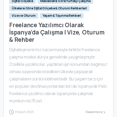
Dijital Göçebe
Mesleklere Göre Yurtdışı Çalışma
Ülkelere Göre Dijital Göçebe & Oturum Rehberleri
Vize ve Oturum
Yaşam & Taşınma Rehberi
Freelance Yazılımcı Olarak
İspanya’da Çalışma | Vize, Oturum
& Rehber
Dijitalleşmenin hız kazanmasıyla birlikte freelance
çalışma modeli dünya genelinde yaygınlaşmıştır.
Özellikle yazılımcılar, yaptıkları işin konumdan bağımsız
olması sayesinde istedikleri ülkede yaşayarak
çalışmalarını sürdürebilmektedir. Bu yaşam tarzı için
en popüler destinasyonlardan biri de İspanya’dır.Peki,
freelance yazılımcı olarak İspanya’da çalışmak
mümkün mü?Evet...
11 Kasım 2025
Read more