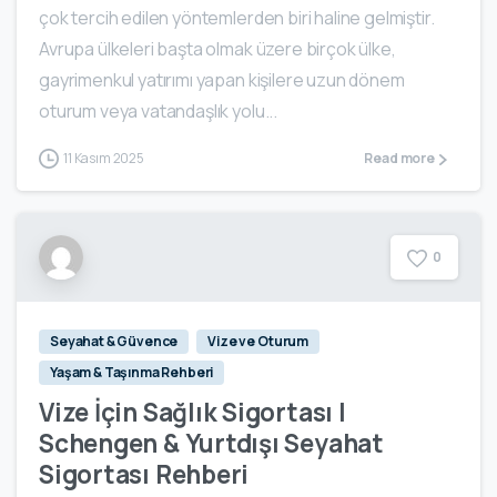
çok tercih edilen yöntemlerden biri haline gelmiştir.
Avrupa ülkeleri başta olmak üzere birçok ülke,
gayrimenkul yatırımı yapan kişilere uzun dönem
oturum veya vatandaşlık yolu...
11 Kasım 2025
Read more
0
Seyahat & Güvence
Vize ve Oturum
Yaşam & Taşınma Rehberi
Vize İçin Sağlık Sigortası |
Schengen & Yurtdışı Seyahat
Sigortası Rehberi