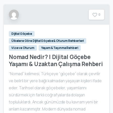
0
Dijital Göçebe
Ülkelere Göre Dijital Göçebe & Oturum Rehberleri
Vize ve Oturum
Yaşam & Taşınma Rehberi
Nomad Nedir? | Dijital Göçebe
Yaşamı & Uzaktan Çalışma Rehberi
“Nomad” kelimesi, Türkçeye “göçebe” olarak çevrilir
ve belirli bir yere bağlı kalmadan yaşayan kişileri ifade
eder. Tarihsel olarak göçebeler, yaşamlarını
sürdürmek için farklı coğrafyalarda dolaşan
topluluklardı. Ancak günümüzde bu kavram yeni bir
anlam kazanmıştır. Modern dünyada nomad