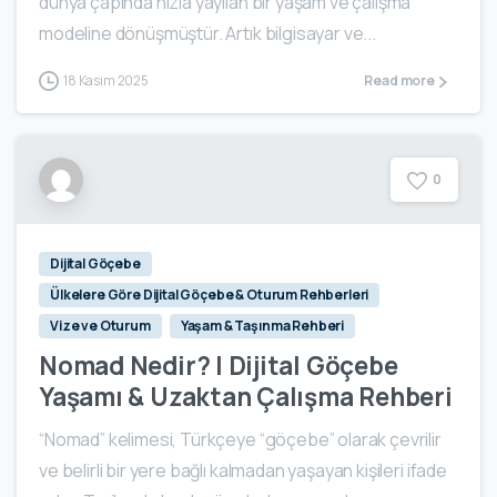
dünya çapında hızla yayılan bir yaşam ve çalışma
modeline dönüşmüştür. Artık bilgisayar ve...
18 Kasım 2025
Read more
0
Dijital Göçebe
Ülkelere Göre Dijital Göçebe & Oturum Rehberleri
Vize ve Oturum
Yaşam & Taşınma Rehberi
Nomad Nedir? | Dijital Göçebe
Yaşamı & Uzaktan Çalışma Rehberi
“Nomad” kelimesi, Türkçeye “göçebe” olarak çevrilir
ve belirli bir yere bağlı kalmadan yaşayan kişileri ifade