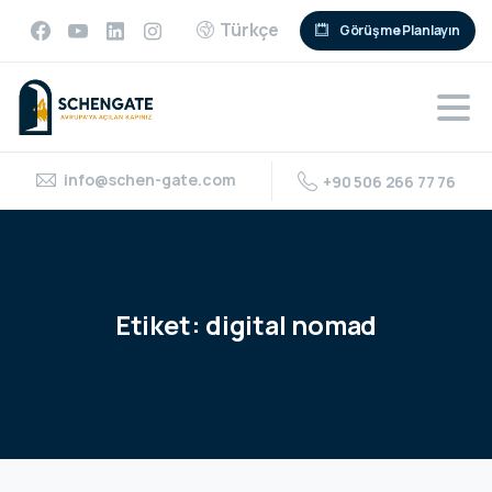
Türkçe
Görüşme Planlayın
info@schen-gate.com
+90 506 266 77 76
Etiket:
digital
nomad