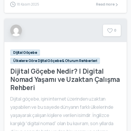
18 Kasım 2025
Read more
0
Dijital Göçebe
Ülkelere Göre Dijital Göçebe & Oturum Rehberleri
Dijital Göçebe Nedir? | Digital
Nomad Yaşamı ve Uzaktan Çalışma
Rehberi
Dijital göçebe, işini internet üzerinden uzaktan
yapabilen ve bu sayede dünyanın farklı ülkelerinde
yaşayarak çalışan kişilere verilen isimdir. İngilizce
karşılığı “digital nomad” olan bu kavram, son yıllarda