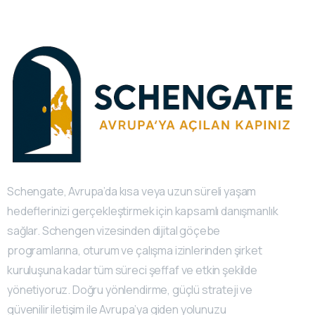
Schengate, Avrupa’da kısa veya uzun süreli yaşam
hedeflerinizi gerçekleştirmek için kapsamlı danışmanlık
sağlar. Schengen vizesinden dijital göçebe
programlarına, oturum ve çalışma izinlerinden şirket
kuruluşuna kadar tüm süreci şeffaf ve etkin şekilde
yönetiyoruz. Doğru yönlendirme, güçlü strateji ve
güvenilir iletişim ile Avrupa’ya giden yolunuzu