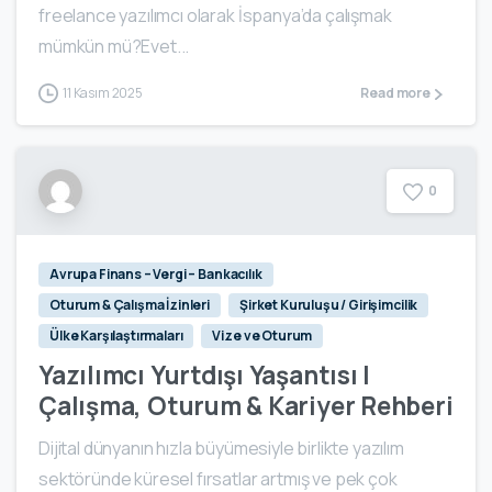
freelance yazılımcı olarak İspanya’da çalışmak
mümkün mü?Evet...
11 Kasım 2025
Read more
0
Avrupa Finans – Vergi – Bankacılık
Oturum & Çalışma İzinleri
Şirket Kuruluşu / Girişimcilik
Ülke Karşılaştırmaları
Vize ve Oturum
Yazılımcı Yurtdışı Yaşantısı |
Çalışma, Oturum & Kariyer Rehberi
Dijital dünyanın hızla büyümesiyle birlikte yazılım
sektöründe küresel fırsatlar artmış ve pek çok