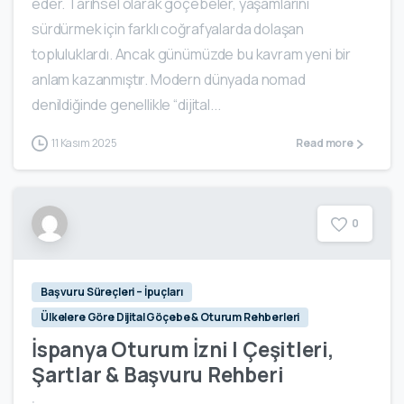
eder. Tarihsel olarak göçebeler, yaşamlarını
sürdürmek için farklı coğrafyalarda dolaşan
topluluklardı. Ancak günümüzde bu kavram yeni bir
anlam kazanmıştır. Modern dünyada nomad
denildiğinde genellikle “dijital...
11 Kasım 2025
Read more
0
Başvuru Süreçleri – İpuçları
Ülkelere Göre Dijital Göçebe & Oturum Rehberleri
İspanya Oturum İzni | Çeşitleri,
Şartlar & Başvuru Rehberi