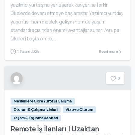
yazılımcı yurtdışına yerleşerek kariyerine farklı
ülkelerde devam etmeye başlamıştır. Yazılımcı yurtdışı
yaşantısı, hem mesleki gelişim hem de yaşam
standardı açısından önemli avantajlar sunar. Avrupa
ülkeleri başta olmak...
11 Kasım 2025
Read more
0
Mesleklere Göre Yurtdışı Çalışma
Oturum & Çalışma İzinleri
Vize ve Oturum
Yaşam & Taşınma Rehberi
Remote İş İlanları | Uzaktan