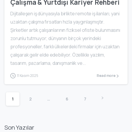
Çalışma & Yurtdışı Kariyer Rehberi
Dijitalleşen iş dünyasıyla birlikte remote iş ilanları, yani
uzaktan çalışma fırsatları hızla yaygınlaşmıştır.
Şirketler artık çalışanlarının fiziksel ofiste bulunmasını
zorunlu tutmuyor; dünyanın birçok yerindeki
profesyoneller, farklı ülkelerdeki firmalar için uzaktan
çalışarak gelir elde edebiliyor. Özellikle yazılım,
tasarım, pazarlama, danışmanlık ve...
11 Kasım 2025
Read more
1
2
…
6
7
Son Yazılar