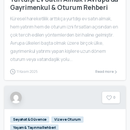
Gayrimenkul & Oturum Rehberi
Küresel hareketlilik arttıkça yurtdışı ev satın almak,
hem yatırım hem de oturum izni fırsatları açısından en
çok tercih edilen yöntemlerden biri haline gelmiştir.
Avrupa ülkeleri başta olmak üzere birçok ülke,
gayrimenkul yatırımı yapan kişilere uzun dönem
oturum veya vatandaşlık yolu...
11 Kasım 2025
Read more
0
Seyahat & Güvence
Vize ve Oturum
Yaşam & Taşınma Rehberi