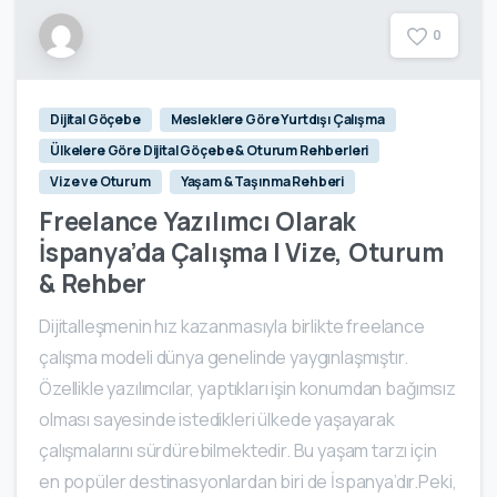
0
Dijital Göçebe
Mesleklere Göre Yurtdışı Çalışma
Ülkelere Göre Dijital Göçebe & Oturum Rehberleri
Vize ve Oturum
Yaşam & Taşınma Rehberi
Freelance Yazılımcı Olarak
İspanya’da Çalışma | Vize, Oturum
& Rehber
Dijitalleşmenin hız kazanmasıyla birlikte freelance
çalışma modeli dünya genelinde yaygınlaşmıştır.
Özellikle yazılımcılar, yaptıkları işin konumdan bağımsız
olması sayesinde istedikleri ülkede yaşayarak
çalışmalarını sürdürebilmektedir. Bu yaşam tarzı için
en popüler destinasyonlardan biri de İspanya’dır.Peki,