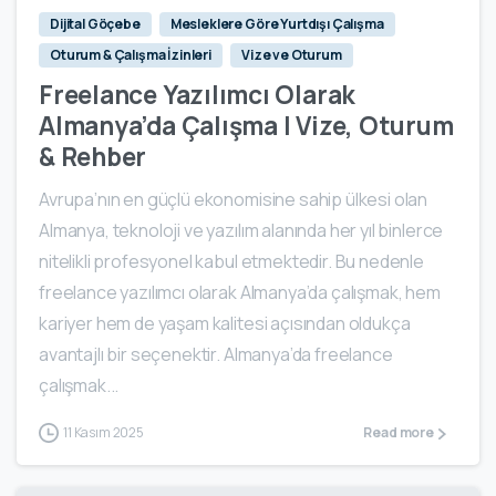
Dijital Göçebe
Mesleklere Göre Yurtdışı Çalışma
Oturum & Çalışma İzinleri
Vize ve Oturum
Freelance Yazılımcı Olarak
Almanya’da Çalışma | Vize, Oturum
& Rehber
Avrupa’nın en güçlü ekonomisine sahip ülkesi olan
Almanya, teknoloji ve yazılım alanında her yıl binlerce
nitelikli profesyonel kabul etmektedir. Bu nedenle
freelance yazılımcı olarak Almanya’da çalışmak, hem
kariyer hem de yaşam kalitesi açısından oldukça
avantajlı bir seçenektir. Almanya’da freelance
çalışmak...
11 Kasım 2025
Read more