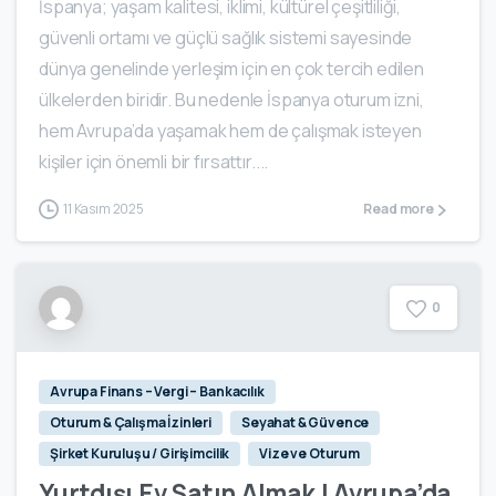
İspanya; yaşam kalitesi, iklimi, kültürel çeşitliliği,
güvenli ortamı ve güçlü sağlık sistemi sayesinde
dünya genelinde yerleşim için en çok tercih edilen
ülkelerden biridir. Bu nedenle İspanya oturum izni,
hem Avrupa’da yaşamak hem de çalışmak isteyen
kişiler için önemli bir fırsattır....
11 Kasım 2025
Read more
0
Avrupa Finans – Vergi – Bankacılık
Oturum & Çalışma İzinleri
Seyahat & Güvence
Şirket Kuruluşu / Girişimcilik
Vize ve Oturum
Yurtdışı Ev Satın Almak | Avrupa’da