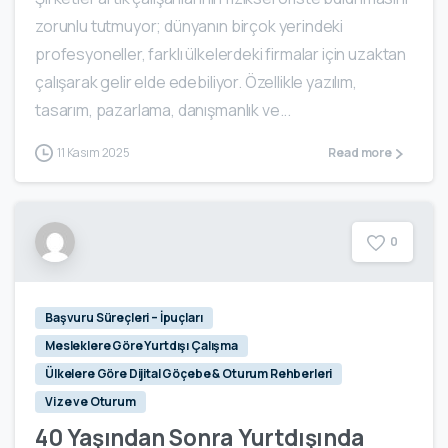
zorunlu tutmuyor; dünyanın birçok yerindeki
profesyoneller, farklı ülkelerdeki firmalar için uzaktan
çalışarak gelir elde edebiliyor. Özellikle yazılım,
tasarım, pazarlama, danışmanlık ve...
11 Kasım 2025
Read more
0
Başvuru Süreçleri – İpuçları
Mesleklere Göre Yurtdışı Çalışma
Ülkelere Göre Dijital Göçebe & Oturum Rehberleri
Vize ve Oturum
40 Yaşından Sonra Yurtdışında