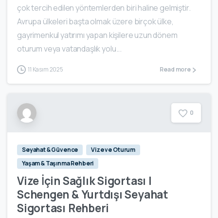
çok tercih edilen yöntemlerden biri haline gelmiştir.
Avrupa ülkeleri başta olmak üzere birçok ülke,
gayrimenkul yatırımı yapan kişilere uzun dönem
oturum veya vatandaşlık yolu...
11 Kasım 2025
Read more
0
Seyahat & Güvence
Vize ve Oturum
Yaşam & Taşınma Rehberi
Vize İçin Sağlık Sigortası |
Schengen & Yurtdışı Seyahat
Sigortası Rehberi