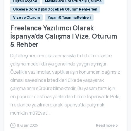
Dijital Göçebe
Mesleklere Göre Yurtdışı Çalışma
Ülkelere Göre Dijital Göçebe & Oturum Rehberleri
Vize ve Oturum
Yaşam & Taşınma Rehberi
Freelance Yazılımcı Olarak
İspanya’da Çalışma | Vize, Oturum
& Rehber
Dijitalleşmenin hız kazanmasıyla birlikte freelance
çalışma modeli dünya genelinde yaygınlaşmıştır.
Özellikle yazılımcılar, yaptıkları işin konumdan bağımsız
olması sayesinde istedikleri ülkede yaşayarak
çalışmalarını sürdürebilmektedir. Bu yaşam tarzı için
en popüler destinasyonlardan biri de İspanya’dır.Peki,
freelance yazılımcı olarak İspanya’da çalışmak
mümkün mü?Evet...
11 Kasım 2025
Read more