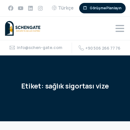
Türkçe
Görüşme Planlayın
info@schen-gate.com
+90 506 266 77 76
Etiket:
sağlık
sigortası
vize