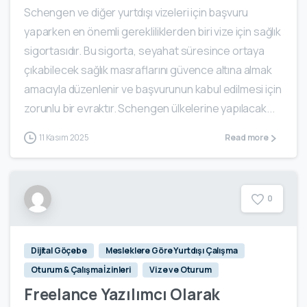
Schengen ve diğer yurtdışı vizeleri için başvuru
yaparken en önemli gerekliliklerden biri vize için sağlık
sigortasıdır. Bu sigorta, seyahat süresince ortaya
çıkabilecek sağlık masraflarını güvence altına almak
amacıyla düzenlenir ve başvurunun kabul edilmesi için
zorunlu bir evraktır. Schengen ülkelerine yapılacak...
11 Kasım 2025
Read more
0
Dijital Göçebe
Mesleklere Göre Yurtdışı Çalışma
Oturum & Çalışma İzinleri
Vize ve Oturum
Freelance Yazılımcı Olarak