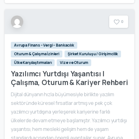
0
Avrupa Finans – Vergi – Bankacılık
Oturum & Çalışma İzinleri
Şirket Kuruluşu / Girişimcilik
Ülke Karşılaştırmaları
Vize ve Oturum
Yazılımcı Yurtdışı Yaşantısı |
Çalışma, Oturum & Kariyer Rehberi
Dijital dünyanın hızla büyümesiyle birlikte yazılım
sektöründe küresel fırsatlar artmış ve pek çok
yazılımcı yurtdışına yerleşerek kariyerine farklı
ülkelerde devam etmeye başlamıştır. Yazılımcı yurtdışı
yaşantısı, hem mesleki gelişim hem de yaşam
standardı açısından önemli avantajlar sunar. Avrupa