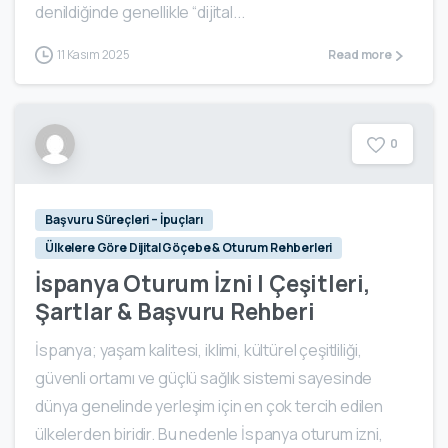
denildiğinde genellikle “dijital...
11 Kasım 2025
Read more
0
Başvuru Süreçleri – İpuçları
Ülkelere Göre Dijital Göçebe & Oturum Rehberleri
İspanya Oturum İzni | Çeşitleri,
Şartlar & Başvuru Rehberi
İspanya; yaşam kalitesi, iklimi, kültürel çeşitliliği,
güvenli ortamı ve güçlü sağlık sistemi sayesinde
dünya genelinde yerleşim için en çok tercih edilen
ülkelerden biridir. Bu nedenle İspanya oturum izni,