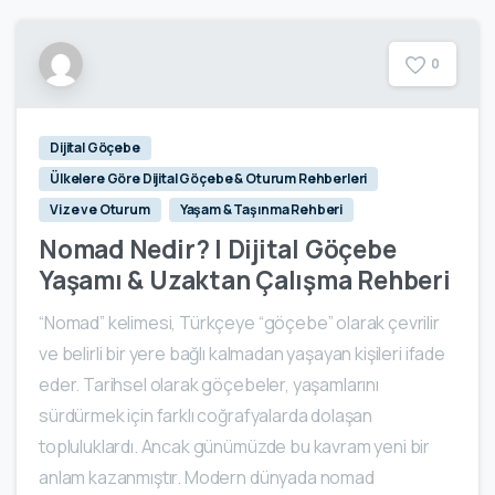
0
Dijital Göçebe
Ülkelere Göre Dijital Göçebe & Oturum Rehberleri
Vize ve Oturum
Yaşam & Taşınma Rehberi
Nomad Nedir? | Dijital Göçebe
Yaşamı & Uzaktan Çalışma Rehberi
“Nomad” kelimesi, Türkçeye “göçebe” olarak çevrilir
ve belirli bir yere bağlı kalmadan yaşayan kişileri ifade
eder. Tarihsel olarak göçebeler, yaşamlarını
sürdürmek için farklı coğrafyalarda dolaşan
topluluklardı. Ancak günümüzde bu kavram yeni bir
anlam kazanmıştır. Modern dünyada nomad