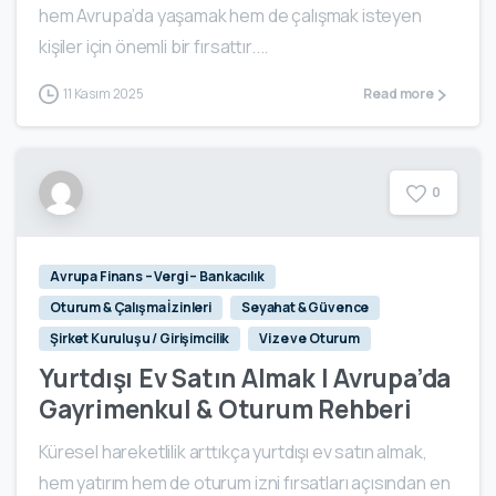
hem Avrupa’da yaşamak hem de çalışmak isteyen
kişiler için önemli bir fırsattır....
11 Kasım 2025
Read more
0
Avrupa Finans – Vergi – Bankacılık
Oturum & Çalışma İzinleri
Seyahat & Güvence
Şirket Kuruluşu / Girişimcilik
Vize ve Oturum
Yurtdışı Ev Satın Almak | Avrupa’da
Gayrimenkul & Oturum Rehberi
Küresel hareketlilik arttıkça yurtdışı ev satın almak,
hem yatırım hem de oturum izni fırsatları açısından en