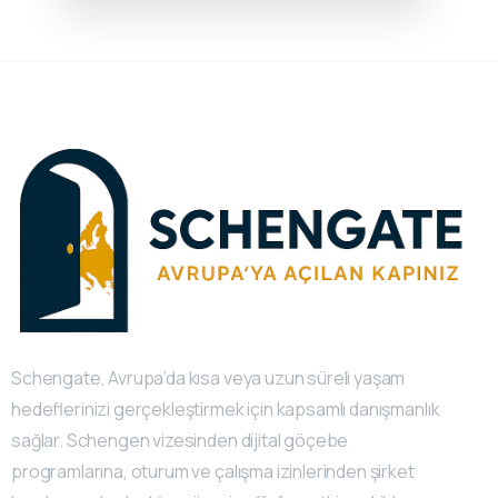
Schengate, Avrupa’da kısa veya uzun süreli yaşam
hedeflerinizi gerçekleştirmek için kapsamlı danışmanlık
sağlar. Schengen vizesinden dijital göçebe
programlarına, oturum ve çalışma izinlerinden şirket