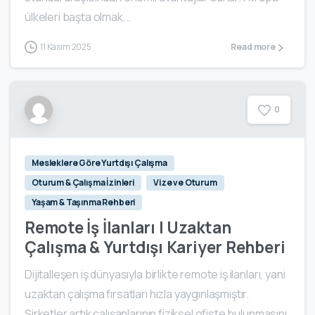
ülkeleri başta olmak...
11 Kasım 2025
Read more
0
Mesleklere Göre Yurtdışı Çalışma
Oturum & Çalışma İzinleri
Vize ve Oturum
Yaşam & Taşınma Rehberi
Remote İş İlanları | Uzaktan
Çalışma & Yurtdışı Kariyer Rehberi
Dijitalleşen iş dünyasıyla birlikte remote iş ilanları, yani
uzaktan çalışma fırsatları hızla yaygınlaşmıştır.
Şirketler artık çalışanlarının fiziksel ofiste bulunmasını