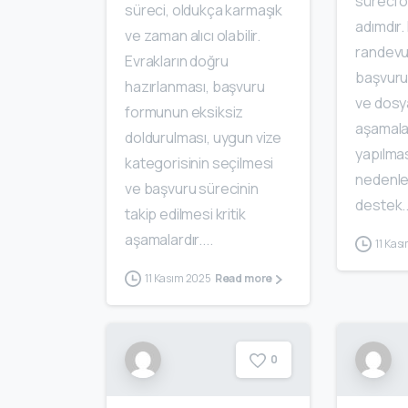
süreci o
süreci, oldukça karmaşık
adımdır.
ve zaman alıcı olabilir.
randevu
Evrakların doğru
başvuru
hazırlanması, başvuru
ve dosy
formunun eksiksiz
aşamalar
doldurulması, uygun vize
yapılmas
kategorisinin seçilmesi
nedenle
ve başvuru sürecinin
destek..
takip edilmesi kritik
aşamalardır....
11 Kas
11 Kasım 2025
Read more
0