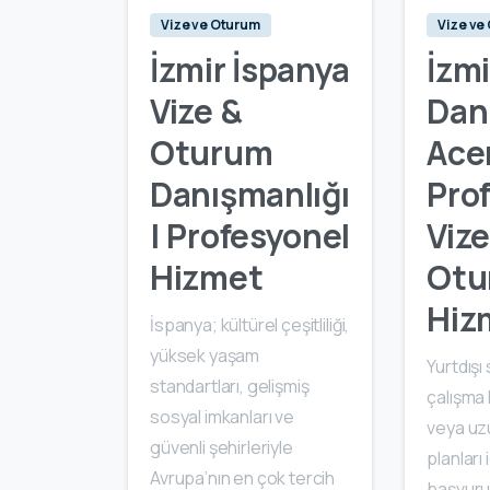
Vize ve Oturum
Vize ve
İzmir İspanya
İzmi
Vize &
Dan
Oturum
Acen
Danışmanlığı
Pro
| Profesyonel
Vize
Hizmet
Otu
Hiz
İspanya; kültürel çeşitliliği,
yüksek yaşam
Yurtdışı
standartları, gelişmiş
çalışma 
sosyal imkanları ve
veya uz
güvenli şehirleriyle
planları 
Avrupa’nın en çok tercih
başvur