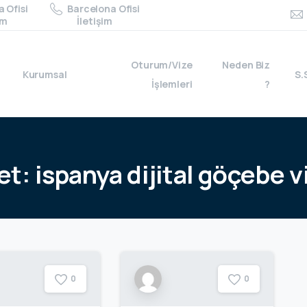
 Ofisi
Barcelona Ofisi
im
İletişim
Oturum/Vize
Neden Biz
Kurumsal
S.
İşlemleri
?
et:
ispanya
dijital
göçebe
v
0
0