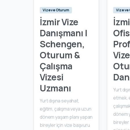
Vize ve Oturum
Vize ve
İzmir Vize
İzmi
Danışmanı |
Ofisi
Schengen,
Pro
Oturum &
Vize
Çalışma
Otu
Vizesi
Dan
Uzmanı
Yurt dış
etmek, 
Yurt dışına seyahat,
çalışma
eğitim, çalışma veya uzun
dönem y
dönem yaşam planı yapan
bireyler
bireyler için vize başvuru