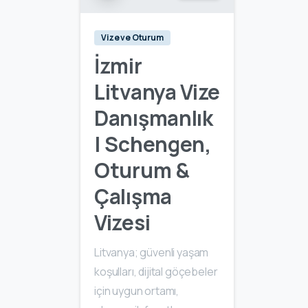
Vize ve Oturum
İzmir
Litvanya Vize
Danışmanlık
| Schengen,
Oturum &
Çalışma
Vizesi
Litvanya; güvenli yaşam
koşulları, dijital göçebeler
için uygun ortamı,