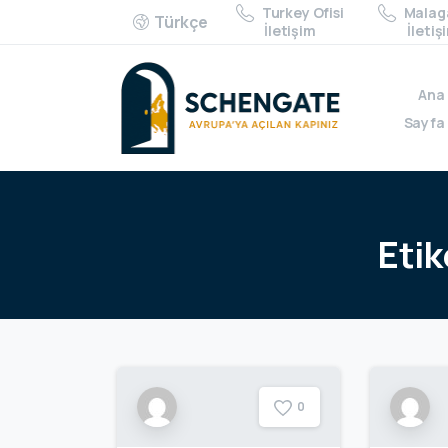
Turkey Ofisi
Malaga
Türkçe
İletişim
İletiş
Ana
Sayfa
Etik
0