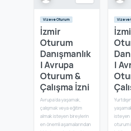
Vize ve Oturum
Vize ve
İzmir
İzmi
Oturum
Otu
Danışmanlık
Dan
| Avrupa
| Av
Oturum &
Otu
Çalışma İzni
Çalı
Avrupa’da yaşamak,
Yurtdışı
çalışmak veya eğitim
yaşamak
almak isteyen bireylerin
isteyen 
en önemli aşamalarından
oturum 