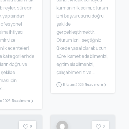
bireyler, sürecin
kurmanın ilk adımı, oturum
k yapısından
izni başvurusunu doğru
profesyonel
şekilde
lma ihtiyacı
gerçekleştirmektir.
zmir vize
Oturum izni; seçtiğiniz
lık acenteleri,
ülkede yasal olarak uzun
ize kategorilerinde
süre ikamet edebilmenizi,
ların doğru ve
eğitim alabilmenizi,
 şekilde
çalışabilmenizi ve...
ması için
11 Kasım 2025
Read more
...
ım 2025
Read more
0
0