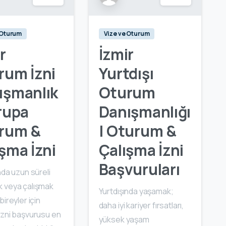
 Oturum
Vize ve Oturum
r
İzmir
rum İzni
Yurtdışı
ışmanlık
Oturum
rupa
Danışmanlığı
rum &
| Oturum &
şma İzni
Çalışma İzni
Başvuruları
nda uzun süreli
 veya çalışmak
Yurtdışında yaşamak;
bireyler için
daha iyi kariyer fırsatları,
izni başvurusu en
yüksek yaşam