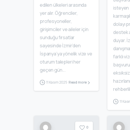
edilen ülkeleri arasında
isteyen 
yer alır. Öğrenciler,
karmaşı
profesyoneller,
dolayı 
girişimciler ve aileler için
destek a
sunduğu fırsatlar
duyar. İ
sayesinde İzmir’den
danışman
İspanya’ya yönelik vize ve
farklı v
oturum talepleri her
başvuru
geçen gün...
eksiksiz
hazırlan
11 Kasım 2025
Read more
rehberlik
11 Kas
0