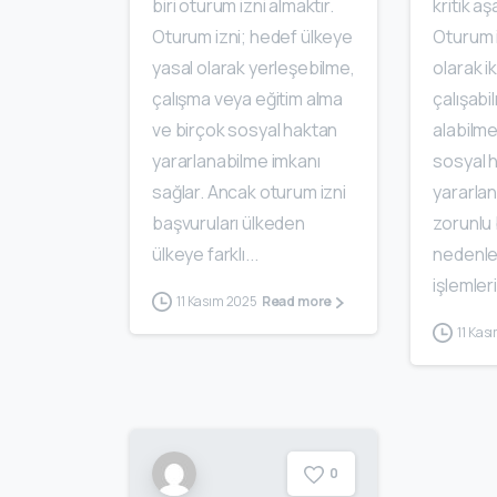
biri oturum izni almaktır.
kritik aş
Oturum izni; hedef ülkeye
Oturum i
yasal olarak yerleşebilme,
olarak 
çalışma veya eğitim alma
çalışabi
ve birçok sosyal haktan
alabilme
yararlanabilme imkanı
sosyal 
sağlar. Ancak oturum izni
yararlan
başvuruları ülkeden
zorunlu 
ülkeye farklı...
nedenle
işlemleri
11 Kasım 2025
Read more
11 Kas
0