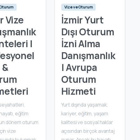
 Oturum
Vize ve Oturum
r Vize
İzmir Yurt
ışmanlık
Dışı Oturum
teleri |
İzni Alma
fesyonel
Danışmanlık
 &
| Avrupa
rum
Oturum
metleri
Hizmeti
 seyahatleri,
Yurt dışında yaşamak;
hayatı, eğitim
kariyer, eğitim, yaşam
un dönem oturum
kalitesi ve sosyal haklar
için vize
açısından birçok avantaj
usunda bulunmak
sunar. Ancak bu hayatı