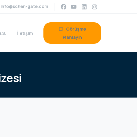
info@schen-gate.com
Görüşme
S.S.
İletişim
Planlayın
izesi