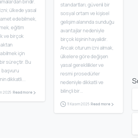
amalardan biridir.
standartları, güvenli bir
zni; ülkede yasal
sosyal ortam ve kişisel
ikamet edebilmek,
gelişim alanında sunduğu
lmek, eğitim
avantajlar nedeniyle
k ve birçok
birçok kişinin hayalidir.
haktan
Ancak oturum izni almak,
abilmek için
ülkelere göre değişen
bir süreçtir. Bu
yasal gereklilikler ve
 başvuru
resmi prosedürler
S
nin dikkatli...
nedeniyle dikkatli ve
bilinçli bir...
ım 2025
Read more
11 Kasım 2025
Read more