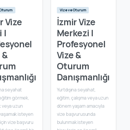
 Oturum
Vize ve Oturum
r Vize
İzmir Vize
 |
Merkezi |
fesyonel
Profesyonel
 &
Vize &
rum
Oturum
ışmanlığı
Danışmanlığı
ına seyahat
Yurtdışına seyahat,
eğitim görmek,
eğitim, çalışma veya uzun
k veya uzun
dönem yaşam amacıyla
aşamak isteyen
vize başvurusunda
 için vize başvuru
bulunmak isteyen