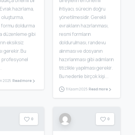
ldukça önemli bir
bireylerin en önemli
 Evrak hazırlama,
ihtiyacı, sürecin doğru
 oluşturma,
yönetilmesidir. Gerekli
 formu doldurma
evrakların hazırlanması,
a düzenleme gibi
resmi formların
ın eksiksiz
doldurulması, randevu
ı gerekir. Bu
alınması ve dosyanın
 profesyonel
hazırlanması gibi adımların
.
titizlikle yapılması gerekir.
Bu nedenle birçok kişi...
ım 2025
Read more
11 Kasım 2025
Read more
0
0