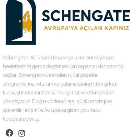
Schengate, Avrupa’da kısa veya uzun süreli yaşam
hedeflerinizi gerçekleştirmek için kapsamlı danışmanlık
sağlar. Schengen vizesinden dijital göçebe
programlarına, oturum ve çalışma izinlerinden şirket
kuruluşuna kadar tüm süreci şeffaf ve etkin şekilde
yönetiyoruz. Doğru yönlendirme, güçlü strateji ve
güvenilir iletişim ile Avrupa’ya giden yolunuzu
kolaylaştırıyoruz.