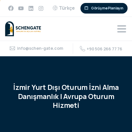
Türkçe
Görüşme Planlayın
info@schen-gate.com
+90 506 266 77 76
İzmir
Yurt
Dışı
Oturum
İzni
Alma
Danışmanlık
|
Avrupa
Oturum
Hizmeti