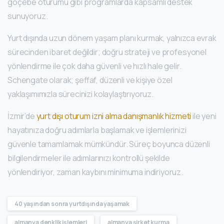
göçebe oturumu gibi programlarda kapsamlı destek
sunuyoruz.
Yurt dışında uzun dönem yaşam planı kurmak, yalnızca evrak
sürecinden ibaret değildir; doğru strateji ve profesyonel
yönlendirme ile çok daha güvenli ve hızlı hale gelir.
Schengate olarak; şeffaf, düzenli ve kişiye özel
yaklaşımımızla sürecinizi kolaylaştırıyoruz.
İzmir’de
yurt dışı oturum izni alma danışmanlık hizmeti
ile yeni
hayatınıza doğru adımlarla başlamak ve işlemlerinizi
güvenle tamamlamak mümkündür. Süreç boyunca düzenli
bilgilendirmeler ile adımlarınızı kontrollü şekilde
yönlendiriyor, zaman kaybını minimuma indiriyoruz.
40 yaşından sonra yurtdışında yaşamak
almanya denklik işlemleri
almanya şirket kurma