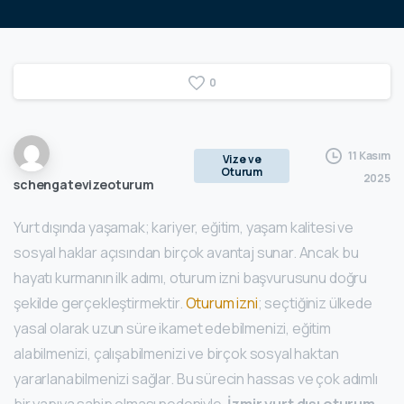
0
11 Kasım
Vize ve
Oturum
2025
schengatevizeoturum
Yurt dışında yaşamak; kariyer, eğitim, yaşam kalitesi ve
sosyal haklar açısından birçok avantaj sunar. Ancak bu
hayatı kurmanın ilk adımı, oturum izni başvurusunu doğru
şekilde gerçekleştirmektir.
Oturum izni
; seçtiğiniz ülkede
yasal olarak uzun süre ikamet edebilmenizi, eğitim
alabilmenizi, çalışabilmenizi ve birçok sosyal haktan
yararlanabilmenizi sağlar. Bu sürecin hassas ve çok adımlı