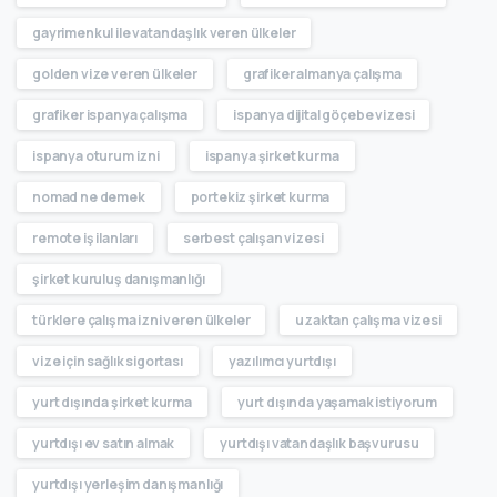
gayrimenkul ile vatandaşlık veren ülkeler
golden vize veren ülkeler
grafiker almanya çalışma
grafiker ispanya çalışma
ispanya dijital göçebe vizesi
ispanya oturum izni
ispanya şirket kurma
nomad ne demek
portekiz şirket kurma
remote iş ilanları
serbest çalışan vizesi
şirket kuruluş danışmanlığı
türklere çalışma izni veren ülkeler
uzaktan çalışma vizesi
vize için sağlık sigortası
yazılımcı yurtdışı
yurt dışında şirket kurma
yurt dışında yaşamak istiyorum
yurtdışı ev satın almak
yurtdışı vatandaşlık başvurusu
yurtdışı yerleşim danışmanlığı