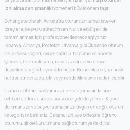
bir yapıya sahip olması nedeniyle,
İzmir yurt dışı oturum
izni alma danışmanlık
hizmetleri büyük önem taşır.
Schengate olarak; Avrupa’da oturum izni almak isteyen
bireylere, başvuru sürecinin en hızlı ve etkili şekilde
tamamlanması için profesyonel destek sağlıyoruz.
İspanya, Almanya, Portekiz, Litvanya gibi ülkelerde oturum
izni alma süreçleri; evrak hazırlığı, tercüme ve apostil
işlemleri, form doldurma, randevu süreci ve dosya
düzenlemesi gibi birçok adımı içerir. Bu adımlarda yapılacak
hatalar süreci uzatabilir veya reddedilmesine neden olabilir.
Uzman ekibimiz, başvurunuzun her aşamasında size
rehberlik ederek süreci sorunsuz şekilde yönetir. Kişisel
durumunuza ve başvuru amacınıza uygun en doğru oturum
kategorisini belirleriz. Çalışma izni, aile birleşimi, öğrenci
oturumu, şirket kurulumuna bağlı oturum ya da dijital