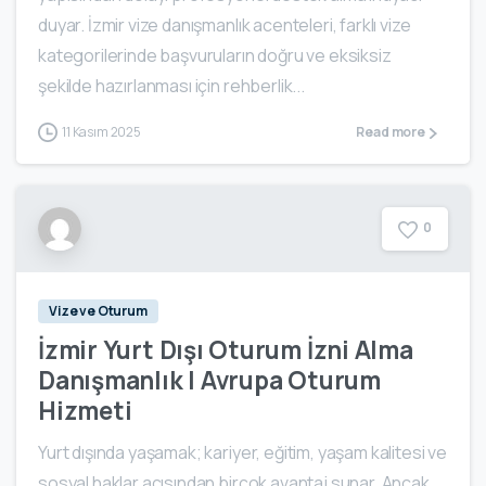
duyar. İzmir vize danışmanlık acenteleri, farklı vize
kategorilerinde başvuruların doğru ve eksiksiz
şekilde hazırlanması için rehberlik...
11 Kasım 2025
Read more
0
Vize ve Oturum
İzmir Yurt Dışı Oturum İzni Alma
Danışmanlık | Avrupa Oturum
Hizmeti
Yurt dışında yaşamak; kariyer, eğitim, yaşam kalitesi ve
sosyal haklar açısından birçok avantaj sunar. Ancak