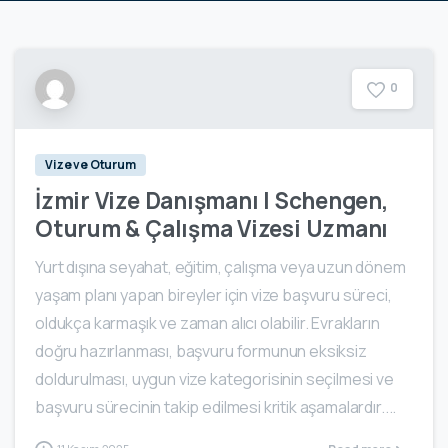
0
Vize ve Oturum
İzmir Vize Danışmanı | Schengen,
Oturum & Çalışma Vizesi Uzmanı
Yurt dışına seyahat, eğitim, çalışma veya uzun dönem
yaşam planı yapan bireyler için vize başvuru süreci,
oldukça karmaşık ve zaman alıcı olabilir. Evrakların
doğru hazırlanması, başvuru formunun eksiksiz
doldurulması, uygun vize kategorisinin seçilmesi ve
başvuru sürecinin takip edilmesi kritik aşamalardır....