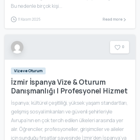
Bu nedenle birçok kişi...
11 Kasım 2025
Read more
0
Vize ve Oturum
İzmir İspanya Vize & Oturum
Danışmanlığı | Profesyonel Hizmet
İspanya; kültürel çeşitliliği, yüksek yaşam standartları,
gelişmiş sosyal imkanları ve güvenli şehirleriyle
Avrupa’nın en çok tercih edilen ülkeleri arasında yer
alır. Öğrenciler, profesyoneller, girişimciler ve aileler
için sunduğu fırsatlar sayesinde İzmir’den İspanya’ya