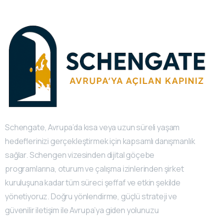
Schengate, Avrupa’da kısa veya uzun süreli yaşam
hedeflerinizi gerçekleştirmek için kapsamlı danışmanlık
sağlar. Schengen vizesinden dijital göçebe
programlarına, oturum ve çalışma izinlerinden şirket
kuruluşuna kadar tüm süreci şeffaf ve etkin şekilde
yönetiyoruz. Doğru yönlendirme, güçlü strateji ve
güvenilir iletişim ile Avrupa’ya giden yolunuzu