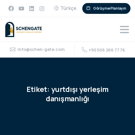
Türkçe
Görüşme Planlayın
info@schen-gate.com
+90 506 266 77 76
Etiket:
yurtdışı
yerleşim
danışmanlığı