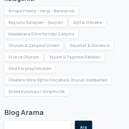
Avrupa Finans – Vergi – Bankacılık
Başvuru Süreçleri – İpuçları
Dijital Göçebe
Mesleklere Göre Yurtdışı Çalışma
Oturum & Çalışma İzinleri
Seyahat & Güvence
Vize ve Oturum
Yaşam & Taşınma Rehberi
Ülke Karşılaştırmaları
Ülkelere Göre Dijital Göçebe & Oturum Rehberleri
Şirket Kuruluşu / Girişimcilik
Blog Arama
Ara