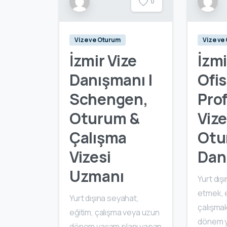
0
Vize ve Oturum
Vize ve
İzmir Vize
İzmi
Danışmanı |
Ofisi
Schengen,
Pro
Oturum &
Vize
Çalışma
Otu
Vizesi
Dan
Uzmanı
Yurt dış
etmek, 
Yurt dışına seyahat,
çalışma
eğitim, çalışma veya uzun
dönem y
dönem yaşam planı yapan