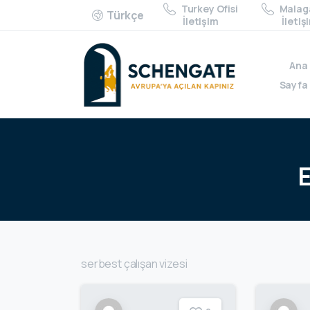
Turkey Ofisi
Malaga
Türkçe
İletişim
İletiş
Ana
Sayfa
E
serbest çalışan vizesi