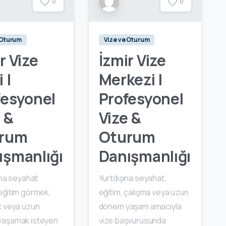
0
0
 Oturum
Vize ve Oturum
r Vize
İzmir Vize
 |
Merkezi |
fesyonel
Profesyonel
 &
Vize &
rum
Oturum
ışmanlığı
Danışmanlığı
ına seyahat
Yurtdışına seyahat,
eğitim görmek,
eğitim, çalışma veya uzun
k veya uzun
dönem yaşam amacıyla
aşamak isteyen
vize başvurusunda