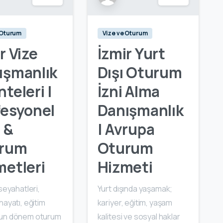
 Oturum
Vize ve Oturum
r Vize
İzmir Yurt
ışmanlık
Dışı Oturum
teleri |
İzni Alma
fesyonel
Danışmanlık
 &
| Avrupa
rum
Oturum
metleri
Hizmeti
 seyahatleri,
Yurt dışında yaşamak;
hayatı, eğitim
kariyer, eğitim, yaşam
un dönem oturum
kalitesi ve sosyal haklar