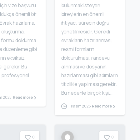
 için vize başvuru
bulunmak isteyen
ldukça önemli bir
bireylerin en önemli
 Evrak hazırlama,
ihtiyacı, sürecin doğru
 oluşturma,
yönetilmesidir. Gerekli
 formu doldurma
evrakların hazırlanması,
a düzenleme gibi
resmi formların
ın eksiksiz
doldurulması, randevu
ı gerekir. Bu
alınması ve dosyanın
 profesyonel
hazırlanması gibi adımların
.
titizlikle yapılması gerekir.
Bu nedenle birçok kişi...
ım 2025
Read more
11 Kasım 2025
Read more
0
0