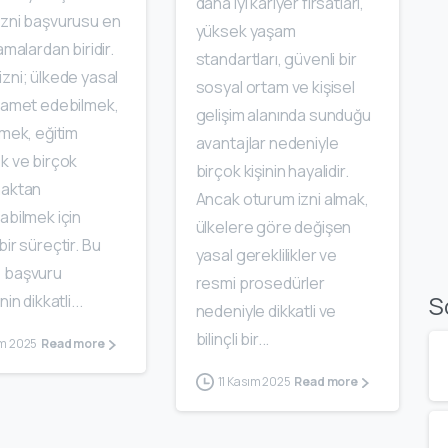
daha iyi kariyer fırsatları,
izni başvurusu en
yüksek yaşam
amalardan biridir.
standartları, güvenli bir
zni; ülkede yasal
sosyal ortam ve kişisel
ikamet edebilmek,
gelişim alanında sunduğu
lmek, eğitim
avantajlar nedeniyle
k ve birçok
birçok kişinin hayalidir.
haktan
Ancak oturum izni almak,
abilmek için
ülkelere göre değişen
bir süreçtir. Bu
yasal gereklilikler ve
 başvuru
resmi prosedürler
S
nin dikkatli...
nedeniyle dikkatli ve
bilinçli bir...
ım 2025
Read more
11 Kasım 2025
Read more