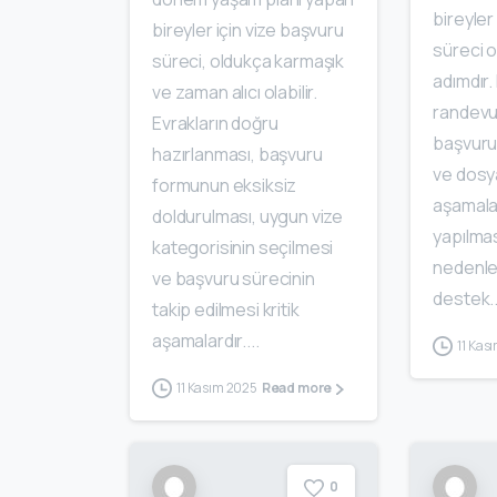
bireyler
bireyler için vize başvuru
süreci o
süreci, oldukça karmaşık
adımdır.
ve zaman alıcı olabilir.
randevu
Evrakların doğru
başvuru
hazırlanması, başvuru
ve dosy
formunun eksiksiz
aşamalar
doldurulması, uygun vize
yapılmas
kategorisinin seçilmesi
nedenle
ve başvuru sürecinin
destek..
takip edilmesi kritik
aşamalardır....
11 Kas
11 Kasım 2025
Read more
0