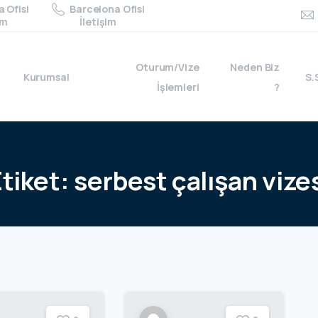
 Ofisi
Barcelona Ofisi
im
İletişim
Oturum/Vize
Neden Biz
Kurumsal
S.
İşlemleri
?
tiket:
serbest
çalışan
vize