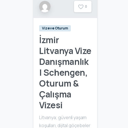
0
Vize ve Oturum
İzmir
Litvanya Vize
Danışmanlık
| Schengen,
Oturum &
Çalışma
Vizesi
Litvanya; güvenli yaşam
koşulları, dijital göçebeler