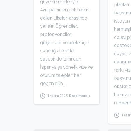
güvenli şehirleriyle
planları 
Avrupa’nın en çok tercih
başvur
edilen ülkeleri arasında
isteyen 
yer alır. Öğrenciler,
karmaşı
profesyoneller,
dolayı 
girişimciler ve aileler için
destek a
sunduğu fırsatlar
duyar. İ
sayesinde İzmir’den
danışman
İspanya’ya yönelik vize ve
farklı v
oturum talepleri her
başvuru
geçen gün...
eksiksiz
hazırlan
11 Kasım 2025
Read more
rehberlik
11 Kas