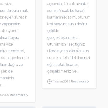
için vize
açısından birçok avantaj
usunda bulunmak
sunar. Ancak bu hayatı
bireyler, sürecin
kurmanın ilk adımı, oturum
k yapısından
izni başvurusunu doğru
profesyonel
şekilde
lma ihtiyacı
gerçekleştirmektir.
zmir vize
Oturum izni; seçtiğiniz
lık acenteleri,
ülkede yasal olarak uzun
ize kategorilerinde
süre ikamet edebilmenizi,
ların doğru ve
eğitim alabilmenizi,
 şekilde
çalışabilmenizi ve...
ması için
11 Kasım 2025
Read more
...
ım 2025
Read more