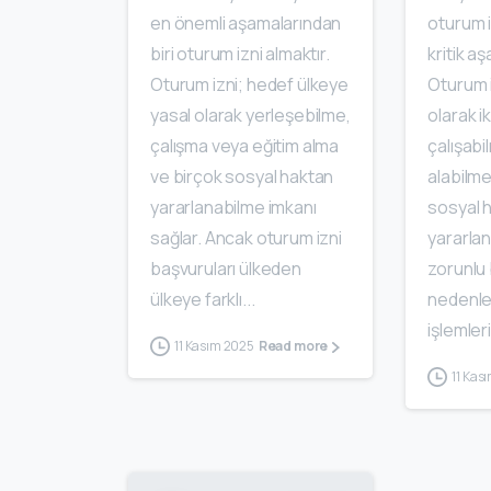
en önemli aşamalarından
oturum 
biri oturum izni almaktır.
kritik aş
Oturum izni; hedef ülkeye
Oturum i
yasal olarak yerleşebilme,
olarak 
çalışma veya eğitim alma
çalışabi
ve birçok sosyal haktan
alabilme
yararlanabilme imkanı
sosyal 
sağlar. Ancak oturum izni
yararlan
başvuruları ülkeden
zorunlu 
ülkeye farklı...
nedenle
işlemleri
11 Kasım 2025
Read more
11 Kas