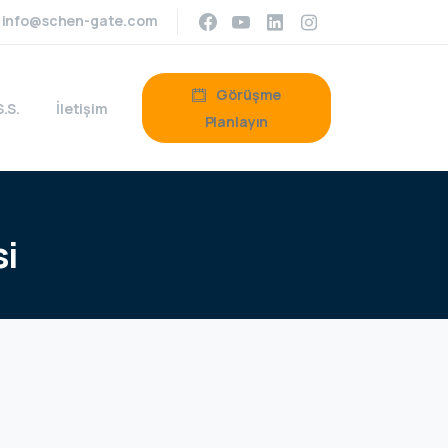
info@schen-gate.com
Görüşme
S.S.
İletişim
Planlayın
si