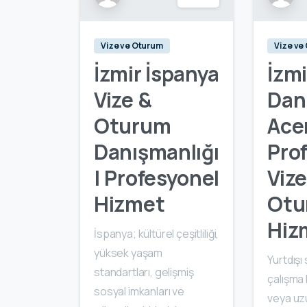
Vize ve Oturum
Vize ve
İzmir İspanya
İzmi
Vize &
Dan
Oturum
Acen
Danışmanlığı
Pro
| Profesyonel
Vize
Hizmet
Otu
Hiz
İspanya; kültürel çeşitliliği,
yüksek yaşam
Yurtdışı
standartları, gelişmiş
çalışma 
sosyal imkanları ve
veya uz