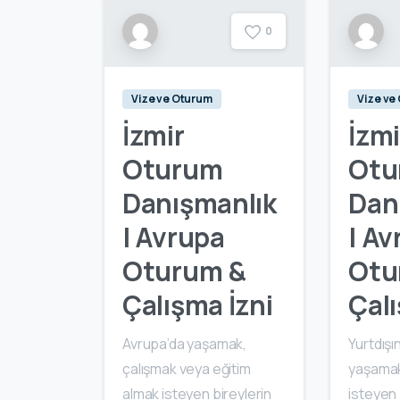
0
Vize ve Oturum
Vize ve
İzmir
İzmi
Oturum
Otu
Danışmanlık
Dan
| Avrupa
| Av
Oturum &
Otu
Çalışma İzni
Çalı
Avrupa’da yaşamak,
Yurtdışı
çalışmak veya eğitim
yaşamak
almak isteyen bireylerin
isteyen 