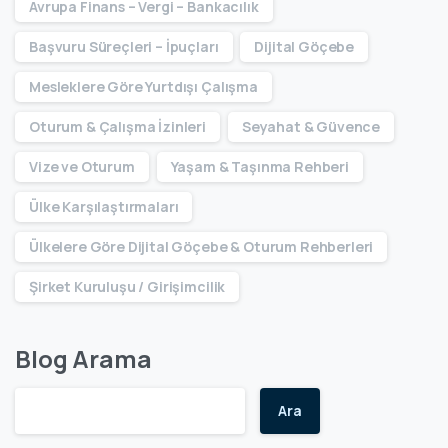
Avrupa Finans – Vergi – Bankacılık
Başvuru Süreçleri – İpuçları
Dijital Göçebe
Mesleklere Göre Yurtdışı Çalışma
Oturum & Çalışma İzinleri
Seyahat & Güvence
Vize ve Oturum
Yaşam & Taşınma Rehberi
Ülke Karşılaştırmaları
Ülkelere Göre Dijital Göçebe & Oturum Rehberleri
Şirket Kuruluşu / Girişimcilik
Blog Arama
Ara