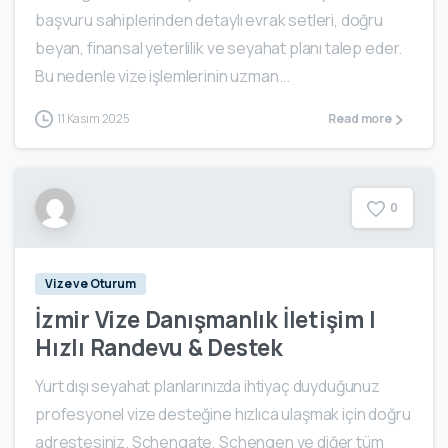
başvuru sahiplerinden detaylı evrak setleri, doğru
beyan, finansal yeterlilik ve seyahat planı talep eder.
Bu nedenle vize işlemlerinin uzman...
11 Kasım 2025
Read more
0
Vize ve Oturum
İzmir Vize Danışmanlık İletişim |
Hızlı Randevu & Destek
Yurt dışı seyahat planlarınızda ihtiyaç duyduğunuz
profesyonel vize desteğine hızlıca ulaşmak için doğru
adrestesiniz. Schengate, Schengen ve diğer tüm