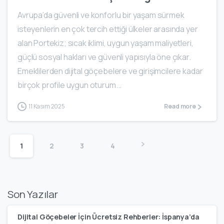
Avrupa’da güvenli ve konforlu bir yaşam sürmek
isteyenlerin en çok tercih ettiği ülkeler arasında yer
alan Portekiz; sıcak iklimi, uygun yaşam maliyetleri,
güçlü sosyal hakları ve güvenli yapısıyla öne çıkar.
Emeklilerden dijital göçebelere ve girişimcilere kadar
birçok profile uygun oturum...
11 Kasım 2025
Read more
1
2
3
4
Son Yazılar
Dijital Göçebeler İçin Ücretsiz Rehberler: İspanya’da