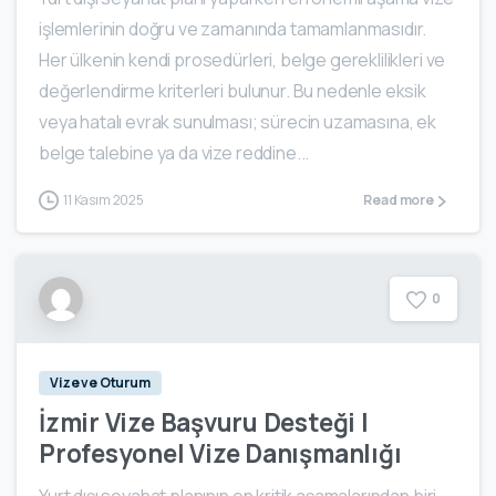
işlemlerinin doğru ve zamanında tamamlanmasıdır.
Her ülkenin kendi prosedürleri, belge gereklilikleri ve
değerlendirme kriterleri bulunur. Bu nedenle eksik
veya hatalı evrak sunulması; sürecin uzamasına, ek
belge talebine ya da vize reddine...
11 Kasım 2025
Read more
0
Vize ve Oturum
İzmir Vize Başvuru Desteği |
Profesyonel Vize Danışmanlığı
Yurt dışı seyahat planının en kritik aşamalarından biri,