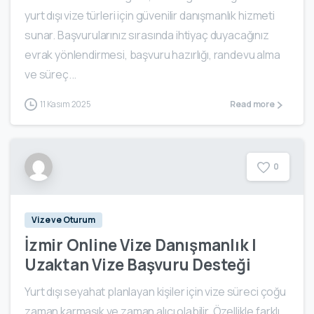
yurt dışı vize türleri için güvenilir danışmanlık hizmeti
sunar. Başvurularınız sırasında ihtiyaç duyacağınız
evrak yönlendirmesi, başvuru hazırlığı, randevu alma
ve süreç...
11 Kasım 2025
Read more
0
Vize ve Oturum
İzmir Online Vize Danışmanlık |
Uzaktan Vize Başvuru Desteği
Yurt dışı seyahat planlayan kişiler için vize süreci çoğu
zaman karmaşık ve zaman alıcı olabilir. Özellikle farklı