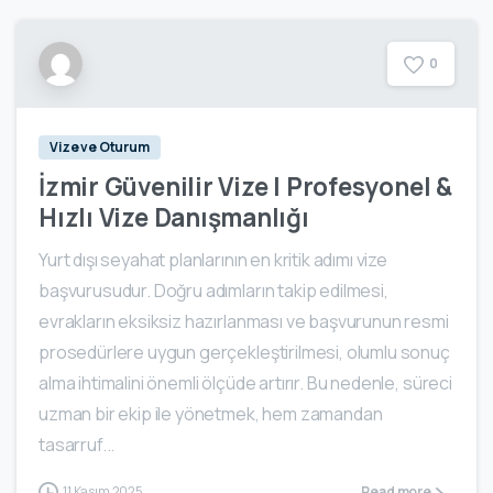
0
Vize ve Oturum
İzmir Güvenilir Vize | Profesyonel &
Hızlı Vize Danışmanlığı
Yurt dışı seyahat planlarının en kritik adımı vize
başvurusudur. Doğru adımların takip edilmesi,
evrakların eksiksiz hazırlanması ve başvurunun resmi
prosedürlere uygun gerçekleştirilmesi, olumlu sonuç
alma ihtimalini önemli ölçüde artırır. Bu nedenle, süreci
uzman bir ekip ile yönetmek, hem zamandan
tasarruf...
11 Kasım 2025
Read more