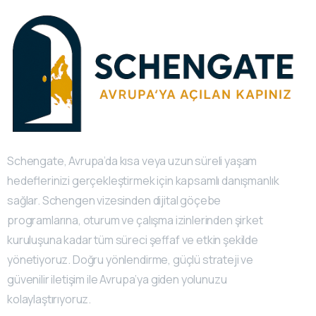
Schengate, Avrupa’da kısa veya uzun süreli yaşam
hedeflerinizi gerçekleştirmek için kapsamlı danışmanlık
sağlar. Schengen vizesinden dijital göçebe
programlarına, oturum ve çalışma izinlerinden şirket
kuruluşuna kadar tüm süreci şeffaf ve etkin şekilde
yönetiyoruz. Doğru yönlendirme, güçlü strateji ve
güvenilir iletişim ile Avrupa’ya giden yolunuzu
kolaylaştırıyoruz.