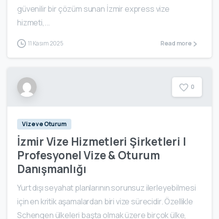
güvenilir bir çözüm sunan İzmir express vize
hizmeti,...
11 Kasım 2025
Read more
0
Vize ve Oturum
İzmir Vize Hizmetleri Şirketleri |
Profesyonel Vize & Oturum
Danışmanlığı
Yurt dışı seyahat planlarının sorunsuz ilerleyebilmesi
için en kritik aşamalardan biri vize sürecidir. Özellikle
Schengen ülkeleri başta olmak üzere birçok ülke,