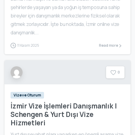
şehirlerde yaşayan ya da yoğun iş temposuna sahip
bireyler için danışmanlık merkezlerine fiziksel olarak
gitmek zorlayıcıdır. İşte bu noktada, İzmir online vize
danışmanlık...
11 Kasım 2025
Read more
0
Vize ve Oturum
İzmir Vize İşlemleri Danışmanlık |
Schengen & Yurt Dışı Vize
Hizmetleri
Yurt dışı seyahat planı yaparken en önemli aşama vize