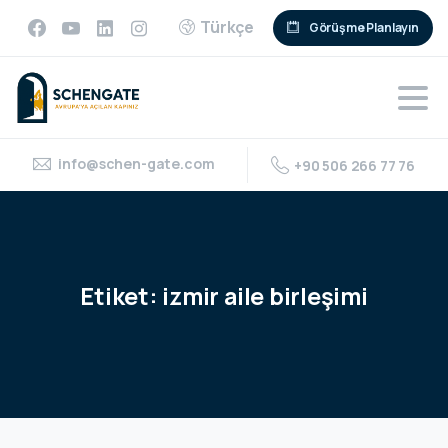
Türkçe
Görüşme Planlayın
info@schen-gate.com
+90 506 266 77 76
Etiket:
izmir
aile
birleşimi