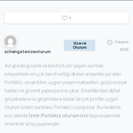
0
11 Kasım
Vize ve
Oturum
2025
schengatevizeoturum
Avrupa’da güvenli ve konforlu bir yaşam sürmek
isteyenlerin en çok tercih ettiği ülkeler arasında yer alan
Portekiz; sıcak iklimi, uygun yaşam maliyetleri, güçlü sosyal
hakları ve güvenli yapısıyla öne çıkar. Emeklilerden dijital
göçebelere ve girişimcilere kadar birçok profile uygun
oturum türleri sunması, Portekiz’i cazip kılar. Bu nedenle
son yıllarda
İzmir Portekiz oturum izni
başvurularında
önemli bir artış yaşanmıştır.