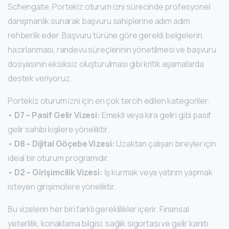
Schengate, Portekiz oturum izni sürecinde profesyonel
danışmanlık sunarak başvuru sahiplerine adım adım
rehberlik eder. Başvuru türüne göre gerekli belgelerin
hazırlanması, randevu süreçlerinin yönetilmesi ve başvuru
dosyasının eksiksiz oluşturulması gibi kritik aşamalarda
destek veriyoruz.
Portekiz oturum izni için en çok tercih edilen kategoriler:
•
D7 – Pasif Gelir Vizesi:
Emekli veya kira geliri gibi pasif
gelir sahibi kişilere yöneliktir.
•
D8 – Dijital Göçebe Vizesi:
Uzaktan çalışan bireyler için
ideal bir oturum programıdır.
•
D2 – Girişimcilik Vizesi:
İş kurmak veya yatırım yapmak
isteyen girişimcilere yöneliktir.
Bu vizelerin her biri farklı gereklilikler içerir. Finansal
yeterlilik, konaklama bilgisi, sağlık sigortası ve gelir kanıtı