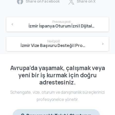
Share on Facebook
Share on X
Previous post
İzmir İspanya Oturum İzni | Dijital Göçebe & Aile Birleşimi Danışmanlığı
Next post
İzmir Vize Başvuru Desteği | Profesyonel Vize Danışmanlığı
Avrupa’da yaşamak, çalışmak veya
yeni bir iş kurmak için doğru
adrestesiniz.
Schengate, vize, oturum ve danışmanlık süreçlerinizi
profesyonelce yönetir.