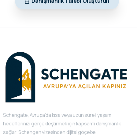
Danışmanlık Talebi Oluşturun
Schengate, Avrupa’da kısa veya uzun süreli yaşam
hedeflerinizi gerçekleştirmek için kapsamlı danışmanlık
sağlar. Schengen vizesinden dijital göçebe