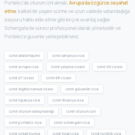
Portekiz’de oturum izni almak;
Avrupa’da özgürce seyahat
etme
, kaliteli bir yaşam sürme ve uzun vadede vatandaşlığa
başvuru hakkı elde etme gibi birçok avantaj sağlar.
Schengate ile süreci profesyonel olarak yönetebilir ve
Portekiz’e güvenle yerleşebilirsiniz.
izmir aile birleşimi
izmir almanya vize
izmir avrupa vize
izmir çalışma vizesi
izmir d2 vizesi
izmir d7 vizesi
izmir d8 vizesi
izmir digital nomad vizesi
izmir güvenilir vize
izmir ispanya vize
izmir litvanya vize
izmir oturum danışmanlığı
izmir oturum izni
izmir portekiz vize
izmir schengen vize
izmir şirket kurma
izmir ticari vize
izmir turistik vize