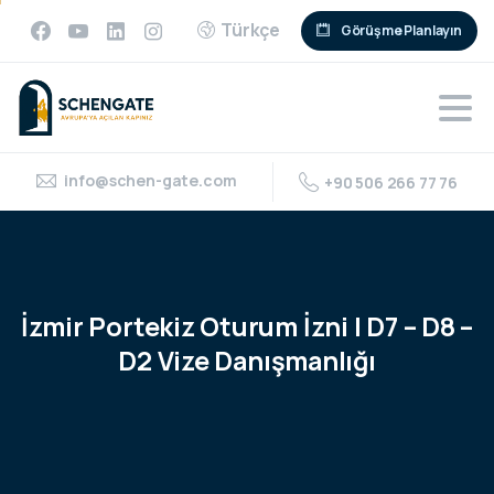
Türkçe
Görüşme Planlayın
info@schen-gate.com
+90 506 266 77 76
İzmir
Portekiz
Oturum
İzni
|
D7
–
D8
–
D2
Vize
Danışmanlığı