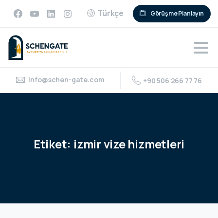
Türkçe
Görüşme Planlayın
info@schen-gate.com
+90 506 266 77 76
Etiket:
izmir
vize
hizmetleri