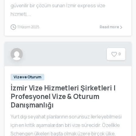
güvenilir bir çözüm sunan İzmir express vize
hizmeti,...
11 Kasım 2025
Read more
0
Vize ve Oturum
İzmir Vize Hizmetleri Şirketleri |
Profesyonel Vize & Oturum
Danışmanlığı
Yurt dışı seyahat planlarının sorunsuz ilerleyebilmesi
için en kritik aşamalardan biri vize sürecidir. Özellikle
Schengen ülkeleri başta olmak üzere birçok ülke,