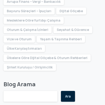
Avrupa Finans – Vergi – Bankacılık
Başvuru Süreçleri – İpuçları
Dijital Göçebe
Mesleklere Göre Yurtdışı Çalışma
Oturum & Çalışma İzinleri
Seyahat & Güvence
Vize ve Oturum
Yaşam & Taşınma Rehberi
Ülke Karşılaştırmaları
Ülkelere Göre Dijital Göçebe & Oturum Rehberleri
Şirket Kuruluşu / Girişimcilik
Blog Arama
Ara