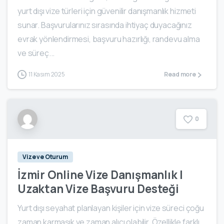
yurt dışı vize türleri için güvenilir danışmanlık hizmeti
sunar. Başvurularınız sırasında ihtiyaç duyacağınız
evrak yönlendirmesi, başvuru hazırlığı, randevu alma
ve süreç...
11 Kasım 2025
Read more
0
Vize ve Oturum
İzmir Online Vize Danışmanlık |
Uzaktan Vize Başvuru Desteği
Yurt dışı seyahat planlayan kişiler için vize süreci çoğu
zaman karmaşık ve zaman alıcı olabilir. Özellikle farklı