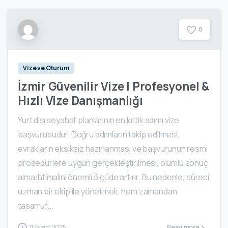
0
Vize ve Oturum
İzmir Güvenilir Vize | Profesyonel &
Hızlı Vize Danışmanlığı
Yurt dışı seyahat planlarının en kritik adımı vize
başvurusudur. Doğru adımların takip edilmesi,
evrakların eksiksiz hazırlanması ve başvurunun resmi
prosedürlere uygun gerçekleştirilmesi, olumlu sonuç
alma ihtimalini önemli ölçüde artırır. Bu nedenle, süreci
uzman bir ekip ile yönetmek, hem zamandan
tasarruf...
11 Kasım 2025
Read more