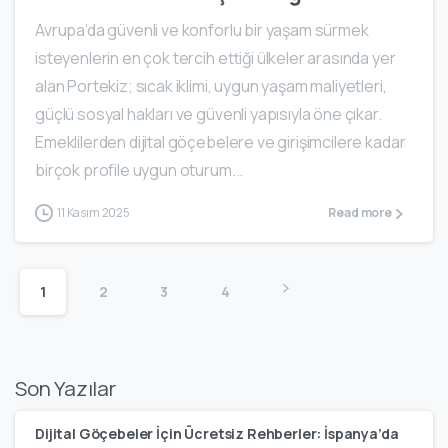
Avrupa’da güvenli ve konforlu bir yaşam sürmek
isteyenlerin en çok tercih ettiği ülkeler arasında yer
alan Portekiz; sıcak iklimi, uygun yaşam maliyetleri,
güçlü sosyal hakları ve güvenli yapısıyla öne çıkar.
Emeklilerden dijital göçebelere ve girişimcilere kadar
birçok profile uygun oturum...
11 Kasım 2025
Read more
1
2
3
4
Son Yazılar
Dijital Göçebeler İçin Ücretsiz Rehberler: İspanya’da