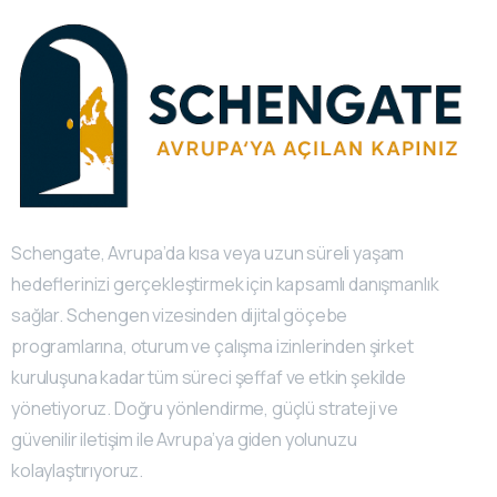
Schengate, Avrupa’da kısa veya uzun süreli yaşam
hedeflerinizi gerçekleştirmek için kapsamlı danışmanlık
sağlar. Schengen vizesinden dijital göçebe
programlarına, oturum ve çalışma izinlerinden şirket
kuruluşuna kadar tüm süreci şeffaf ve etkin şekilde
yönetiyoruz. Doğru yönlendirme, güçlü strateji ve
güvenilir iletişim ile Avrupa’ya giden yolunuzu
kolaylaştırıyoruz.