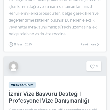
işlemlerinin doğru ve zamanında tamamlanmasıdır.
Her ülkenin kendi prosedürleri, belge gereklilikleri ve
değerlendirme kriterleri bulunur. Bu nedenle eksik
veya hatalı evrak sunulması; sürecin uzamasına, ek
belge talebine ya da vize reddine...
11 Kasım 2025
Read more
0
Vize ve Oturum
İzmir Vize Başvuru Desteği |
Profesyonel Vize Danışmanlığı
Yurt dışı seyahat planının en kritik aşamalarından biri,