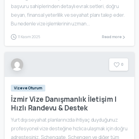
başvuru sahiplerinden detaylı evrak setleri, doğru
beyan, finansal yeterlilik ve seyahat planı talep eder.
Bu nedenle vize işlemlerinin uzman...
11 Kasım 2025
Read more
0
Vize ve Oturum
İzmir Vize Danışmanlık İletişim |
Hızlı Randevu & Destek
Yurt dışı seyahat planlarınızda ihtiyaç duyduğunuz
profesyonel vize desteğine hızlıca ulaşmak için doğru
adrestesiniz. Schengate, Schengen ve diğer tüm