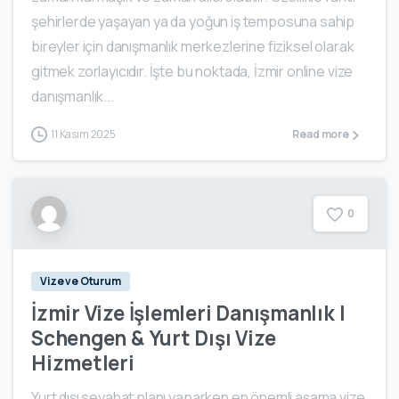
şehirlerde yaşayan ya da yoğun iş temposuna sahip
bireyler için danışmanlık merkezlerine fiziksel olarak
gitmek zorlayıcıdır. İşte bu noktada, İzmir online vize
danışmanlık...
11 Kasım 2025
Read more
0
Vize ve Oturum
İzmir Vize İşlemleri Danışmanlık |
Schengen & Yurt Dışı Vize
Hizmetleri
Yurt dışı seyahat planı yaparken en önemli aşama vize