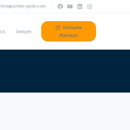
info@schen-gate.com
Görüşme
S.S.
İletişim
Planlayın