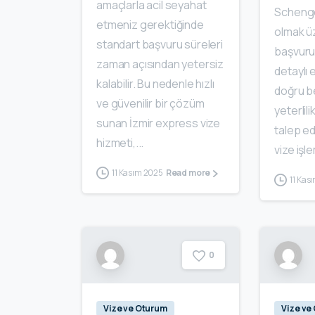
amaçlarla acil seyahat
Schenge
etmeniz gerektiğinde
olmak üz
standart başvuru süreleri
başvuru
zaman açısından yetersiz
detaylı 
kalabilir. Bu nedenle hızlı
doğru b
ve güvenilir bir çözüm
yeterlil
sunan İzmir express vize
talep e
hizmeti,...
vize işl
11 Kasım 2025
Read more
11 Kas
0
Vize ve Oturum
Vize ve