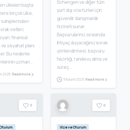
Schengen ve diğer tüm
n ülkeleri başta
yurt dışı vize türleri için
ere birçok ülke,
güvenilir danışmanlık
 sahiplerinden
hizmeti sunar.
evrak setleri,
Başvurularınız sırasında
eyan, finansal
ihtiyaç duyacağınız evrak
ik ve seyahat planı
yönlendirmesi, başvuru
der. Bu nedenle
hazırlığı, randevu alma ve
emlerinin uzman...
süreç...
ım 2025
Read more
11 Kasım 2025
Read more
0
0
 Oturum
Vize ve Oturum