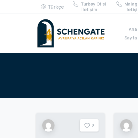
Turkey Ofisi
Malaga
Türkçe
İletişim
İletiş
Ana
Sayfa
0