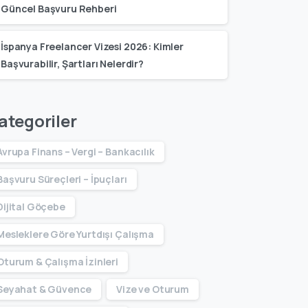
Güncel Başvuru Rehberi
İspanya Freelancer Vizesi 2026: Kimler
Başvurabilir, Şartları Nelerdir?
ategoriler
Avrupa Finans – Vergi – Bankacılık
Başvuru Süreçleri – İpuçları
Dijital Göçebe
Mesleklere Göre Yurtdışı Çalışma
Oturum & Çalışma İzinleri
Seyahat & Güvence
Vize ve Oturum