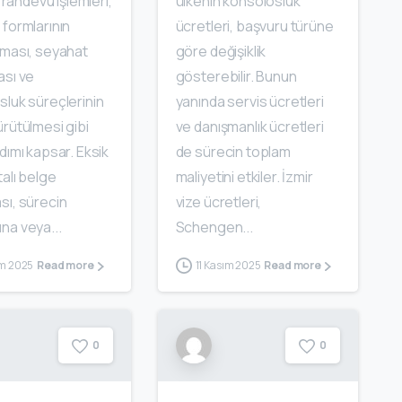
, randevu işlemleri,
ülkenin konsolosluk
formlarının
ücretleri, başvuru türüne
lması, seyahat
göre değişiklik
ası ve
gösterebilir. Bunun
sluk süreçlerinin
yanında servis ücretleri
rütülmesi gibi
ve danışmanlık ücretleri
dımı kapsar. Eksik
de sürecin toplam
alı belge
maliyetini etkiler. İzmir
sı, sürecin
vize ücretleri,
na veya...
Schengen...
ım 2025
11 Kasım 2025
Read more
Read more
0
0