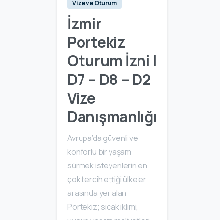
Vize ve Oturum
İzmir
Portekiz
Oturum İzni |
D7 – D8 – D2
Vize
Danışmanlığı
Avrupa’da güvenli ve
konforlu bir yaşam
sürmek isteyenlerin en
çok tercih ettiği ülkeler
arasında yer alan
Portekiz; sıcak iklimi,