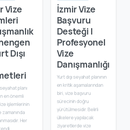
r Vize
İzmir Vize
mleri
Başvuru
ışmanlık
Desteği |
chengen
Profesyonel
rt Dışı
Vize
e
Danışmanlığı
metleri
Yurt dışı seyahat planının
en kritik aşamalarından
ı seyahat planı
biri, vize başvuru
n en önemli
sürecinin doğru
ze işlemlerinin
yürütülmesidir. Belirli
e zamanında
ülkelere yapılacak
nmasıdır. Her
ziyaretlerde vize
kendi