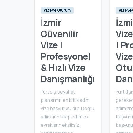
Vize ve Oturum
Vize ve
İzmir
İzmi
Güvenilir
Viz
Vize |
| Pr
Profesyonel
Vize
& Hızlı Vize
Otu
Danışmanlığı
Dan
Yurt dışı seyahat
Yurt dış
planlarının en kritik adımı
gereken
vize başvurusudur. Doğru
adımlard
adımların takip edilmesi,
başvuru
evrakların eksiksiz
başvuru