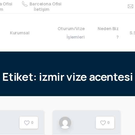
 Ofisi
Barcelona Ofisi
im
İletişim
Oturum/Vize
Neden Biz
Kurumsal
S.
İşlemleri
?
Etiket:
izmir
vize
acentesi
0
0