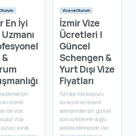
 Oturum
Vize ve Oturum
r En İyi
İzmir Vize
e Uzmanı
Ücretleri |
ofesyonel
Güncel
 &
Schengen &
rum
Yurt Dışı Vize
ışmanlığı
Fiyatları
ına çıkmak için
Yurt dışı vize başvuru
 en önemli
sürecinin en önemli
an biri vize
adımlarından biri, güncel
sudur. Vize
vize ücretlerinin doğru
 süreci; evrak
şekilde bilinmesidir. Her