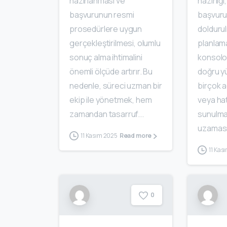
hazırlanması ve
hazırlığı
başvurunun resmi
başvuru 
prosedürlere uygun
dolduru
gerçekleştirilmesi, olumlu
planlam
sonuç alma ihtimalini
konsolo
önemli ölçüde artırır. Bu
doğru yü
nedenle, süreci uzman bir
birçok a
ekip ile yönetmek, hem
veya hat
zamandan tasarruf...
sunulma
uzaması
11 Kasım 2025
Read more
11 Kas
0