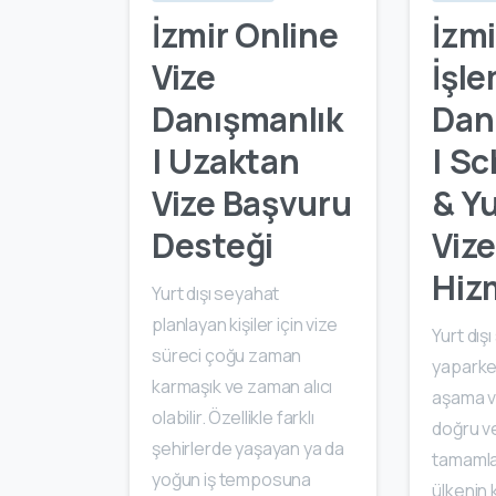
İzmir Online
İzmi
Vize
İşle
Danışmanlık
Dan
| Uzaktan
| S
Vize Başvuru
& Yu
Desteği
Viz
Hiz
Yurt dışı seyahat
planlayan kişiler için vize
Yurt dış
süreci çoğu zaman
yaparke
karmaşık ve zaman alıcı
aşama vi
olabilir. Özellikle farklı
doğru v
şehirlerde yaşayan ya da
tamamla
yoğun iş temposuna
ülkenin 