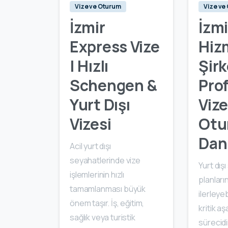
Vize ve Oturum
Vize ve
İzmir
İzmi
Express Vize
Hiz
| Hızlı
Şirk
Schengen &
Pro
Yurt Dışı
Vize
Vizesi
Otu
Dan
Acil yurt dışı
seyahatlerinde vize
Yurt dış
işlemlerinin hızlı
planları
tamamlanması büyük
ilerleye
önem taşır. İş, eğitim,
kritik a
sağlık veya turistik
sürecidir