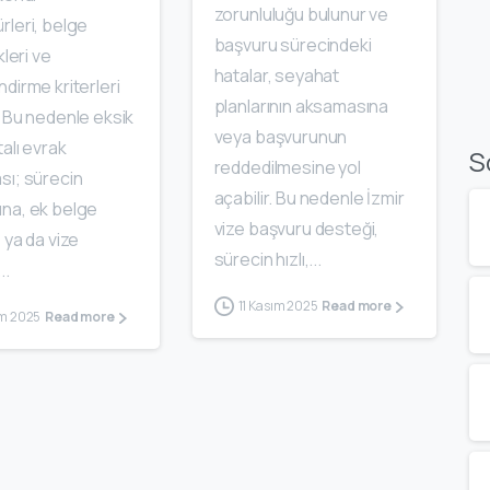
zorunluluğu bulunur ve
rleri, belge
başvuru sürecindeki
kleri ve
hatalar, seyahat
dirme kriterleri
planlarının aksamasına
 Bu nedenle eksik
veya başvurunun
alı evrak
S
reddedilmesine yol
sı; sürecin
açabilir. Bu nedenle İzmir
na, ek belge
vize başvuru desteği,
 ya da vize
sürecin hızlı,...
..
11 Kasım 2025
Read more
ım 2025
Read more