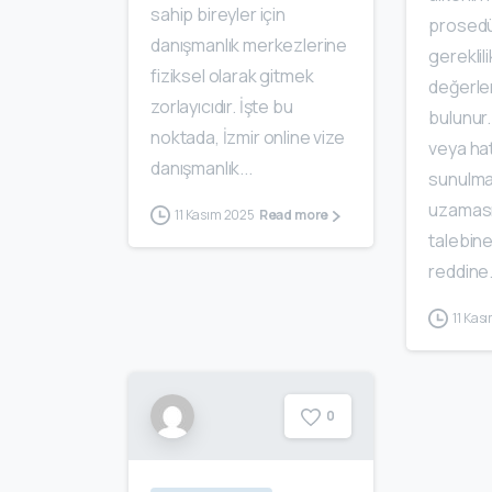
sahip bireyler için
prosedü
danışmanlık merkezlerine
gereklili
fiziksel olarak gitmek
değerlen
zorlayıcıdır. İşte bu
bulunur.
noktada, İzmir online vize
veya hat
danışmanlık...
sunulma
uzaması
11 Kasım 2025
Read more
talebine
reddine.
11 Kas
0