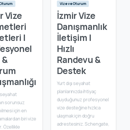
 Oturum
Vize ve Oturum
r Vize
İzmir Vize
metleri
Danışmanlık
etleri |
İletişim |
fesyonel
Hızlı
 &
Randevu &
rum
Destek
ışmanlığı
Yurt dışı seyahat
planlarınızda ihtiyaç
ı seyahat
duyduğunuz profesyonel
nın sorunsuz
vize desteğine hızlıca
bilmesi için en
ulaşmak için doğru
şamalardan biri vize
adrestesiniz. Schengate,
. Özellikle