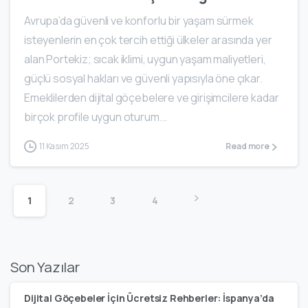
Avrupa’da güvenli ve konforlu bir yaşam sürmek
isteyenlerin en çok tercih ettiği ülkeler arasında yer
alan Portekiz; sıcak iklimi, uygun yaşam maliyetleri,
güçlü sosyal hakları ve güvenli yapısıyla öne çıkar.
Emeklilerden dijital göçebelere ve girişimcilere kadar
birçok profile uygun oturum...
11 Kasım 2025
Read more
1
2
3
4
Son Yazılar
Dijital Göçebeler İçin Ücretsiz Rehberler: İspanya’da