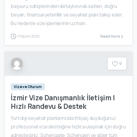
başvuru sahiplerinden detaylı evrak setleri, doğru
beyan, finansal yeterlilik ve seyahat planı talep eder.
Bu nedenle vize işlemlerinin uzman...
11 Kasım 2025
Read more
0
Vize ve Oturum
İzmir Vize Danışmanlık İletişim |
Hızlı Randevu & Destek
Yurt dışı seyahat planlarınızda ihtiyaç duyduğunuz
profesyonel vize desteğine hızlıca ulaşmak için doğru
adrestesiniz. Schengate, Schengen ve diğer tüm