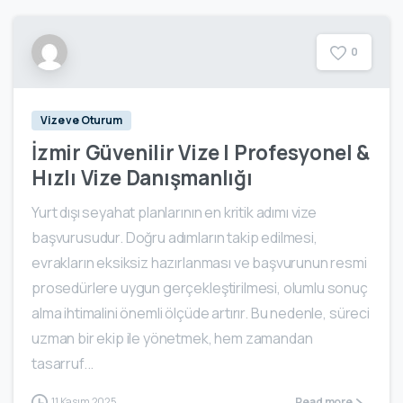
0
Vize ve Oturum
İzmir Güvenilir Vize | Profesyonel &
Hızlı Vize Danışmanlığı
Yurt dışı seyahat planlarının en kritik adımı vize
başvurusudur. Doğru adımların takip edilmesi,
evrakların eksiksiz hazırlanması ve başvurunun resmi
prosedürlere uygun gerçekleştirilmesi, olumlu sonuç
alma ihtimalini önemli ölçüde artırır. Bu nedenle, süreci
uzman bir ekip ile yönetmek, hem zamandan
tasarruf...
11 Kasım 2025
Read more