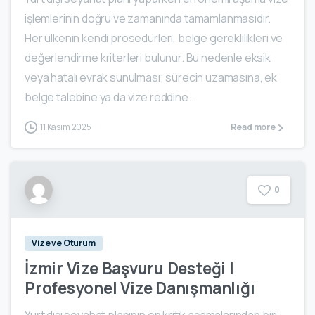
işlemlerinin doğru ve zamanında tamamlanmasıdır.
Her ülkenin kendi prosedürleri, belge gereklilikleri ve
değerlendirme kriterleri bulunur. Bu nedenle eksik
veya hatalı evrak sunulması; sürecin uzamasına, ek
belge talebine ya da vize reddine...
11 Kasım 2025
Read more
0
Vize ve Oturum
İzmir Vize Başvuru Desteği |
Profesyonel Vize Danışmanlığı
Yurt dışı seyahat planının en kritik aşamalarından biri,