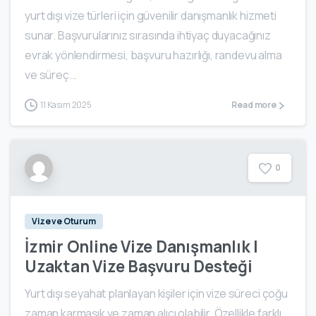
yurt dışı vize türleri için güvenilir danışmanlık hizmeti
sunar. Başvurularınız sırasında ihtiyaç duyacağınız
evrak yönlendirmesi, başvuru hazırlığı, randevu alma
ve süreç...
11 Kasım 2025
Read more
0
Vize ve Oturum
İzmir Online Vize Danışmanlık |
Uzaktan Vize Başvuru Desteği
Yurt dışı seyahat planlayan kişiler için vize süreci çoğu
zaman karmaşık ve zaman alıcı olabilir. Özellikle farklı