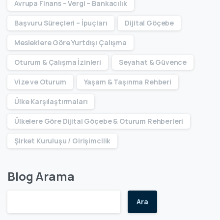
Avrupa Finans – Vergi – Bankacılık
Başvuru Süreçleri – İpuçları
Dijital Göçebe
Mesleklere Göre Yurtdışı Çalışma
Oturum & Çalışma İzinleri
Seyahat & Güvence
Vize ve Oturum
Yaşam & Taşınma Rehberi
Ülke Karşılaştırmaları
Ülkelere Göre Dijital Göçebe & Oturum Rehberleri
Şirket Kuruluşu / Girişimcilik
Blog Arama
Ara