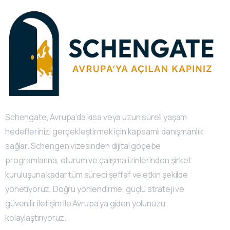
Schengate, Avrupa’da kısa veya uzun süreli yaşam
hedeflerinizi gerçekleştirmek için kapsamlı danışmanlık
sağlar. Schengen vizesinden dijital göçebe
programlarına, oturum ve çalışma izinlerinden şirket
kuruluşuna kadar tüm süreci şeffaf ve etkin şekilde
yönetiyoruz. Doğru yönlendirme, güçlü strateji ve
güvenilir iletişim ile Avrupa’ya giden yolunuzu
kolaylaştırıyoruz.