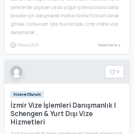
şehirlerde yaşayan ya da yoğun iş temposuna sahip
bireyler için danışmanlık merkezlerine fiziksel olarak
gitmek zorlayıcıdır. İşte bu noktada, İzmir online vize
danışmanlık...
11 Kasım 2025
Read more
0
Vize ve Oturum
İzmir Vize İşlemleri Danışmanlık |
Schengen & Yurt Dışı Vize
Hizmetleri
Yurt dışı seyahat planı yaparken en önemli aşama vize