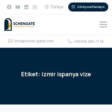
Türkçe
Görüşme Planlayın
info@schen-gate.com
+90 506 266 77 76
Etiket:
izmir
ispanya
vize