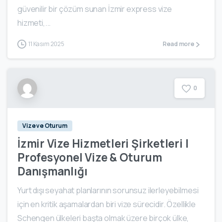
güvenilir bir çözüm sunan İzmir express vize
hizmeti,...
11 Kasım 2025
Read more
0
Vize ve Oturum
İzmir Vize Hizmetleri Şirketleri |
Profesyonel Vize & Oturum
Danışmanlığı
Yurt dışı seyahat planlarının sorunsuz ilerleyebilmesi
için en kritik aşamalardan biri vize sürecidir. Özellikle
Schengen ülkeleri başta olmak üzere birçok ülke,