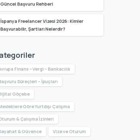
Güncel Başvuru Rehberi
İspanya Freelancer Vizesi 2026: Kimler
Başvurabilir, Şartları Nelerdir?
ategoriler
Avrupa Finans – Vergi – Bankacılık
Başvuru Süreçleri – İpuçları
Dijital Göçebe
Mesleklere Göre Yurtdışı Çalışma
Oturum & Çalışma İzinleri
Seyahat & Güvence
Vize ve Oturum