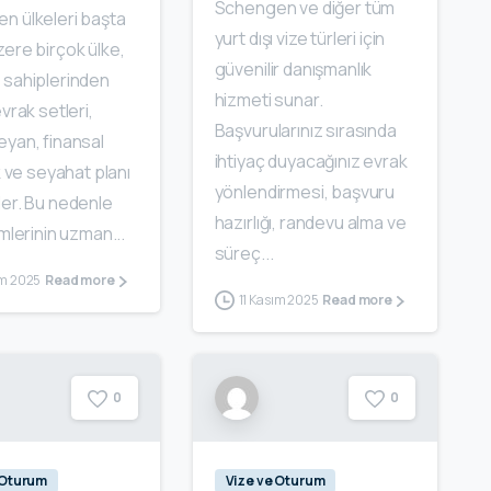
Schengen ve diğer tüm
n ülkeleri başta
yurt dışı vize türleri için
ere birçok ülke,
güvenilir danışmanlık
 sahiplerinden
hizmeti sunar.
evrak setleri,
Başvurularınız sırasında
eyan, finansal
ihtiyaç duyacağınız evrak
ik ve seyahat planı
yönlendirmesi, başvuru
der. Bu nedenle
hazırlığı, randevu alma ve
emlerinin uzman...
süreç...
ım 2025
Read more
11 Kasım 2025
Read more
0
0
 Oturum
Vize ve Oturum