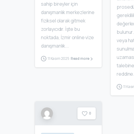
sahip bireyler için
prosedü
danışmanlık merkezlerine
gereklili
fiziksel olarak gitmek
değerlen
zorlayıcıdır. İşte bu
bulunur.
noktada, İzmir online vize
veya hat
danışmanlık...
sunulma
uzaması
11 Kasım 2025
Read more
talebine
reddine.
11 Kas
0