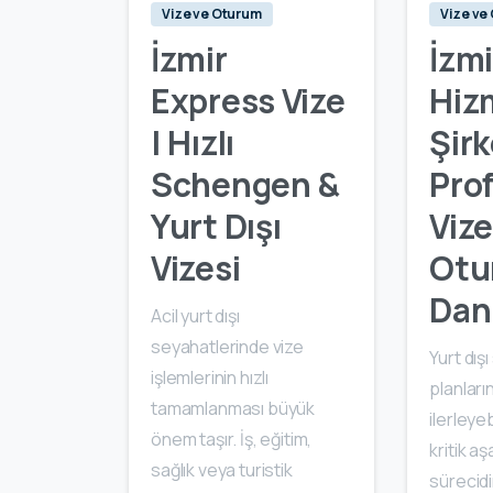
Vize ve Oturum
Vize ve
İzmir
İzmi
Express Vize
Hiz
| Hızlı
Şirk
Schengen &
Pro
Yurt Dışı
Vize
Vizesi
Otu
Dan
Acil yurt dışı
seyahatlerinde vize
Yurt dış
işlemlerinin hızlı
planları
tamamlanması büyük
ilerleye
önem taşır. İş, eğitim,
kritik a
sağlık veya turistik
sürecidir