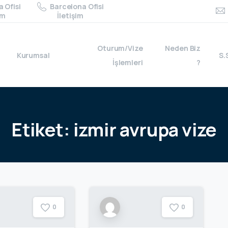
 Ofisi
Barcelona Ofisi
im
İletişim
Oturum/Vize
Neden Biz
Kurumsal
S.
İşlemleri
?
Etiket:
izmir
avrupa
vize
0
0