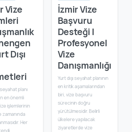
r Vize
İzmir Vize
mleri
Başvuru
ışmanlık
Desteği |
chengen
Profesyonel
rt Dışı
Vize
e
Danışmanlığı
metleri
Yurt dışı seyahat planının
en kritik aşamalarından
ı seyahat planı
biri, vize başvuru
n en önemli
sürecinin doğru
ze işlemlerinin
yürütülmesidir. Belirli
e zamanında
ülkelere yapılacak
nmasıdır. Her
ziyaretlerde vize
kendi