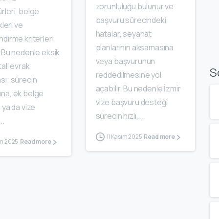
zorunluluğu bulunur ve
rleri, belge
başvuru sürecindeki
kleri ve
hatalar, seyahat
dirme kriterleri
planlarının aksamasına
 Bu nedenle eksik
veya başvurunun
alı evrak
S
reddedilmesine yol
sı; sürecin
açabilir. Bu nedenle İzmir
na, ek belge
vize başvuru desteği,
 ya da vize
sürecin hızlı,...
..
11 Kasım 2025
Read more
ım 2025
Read more