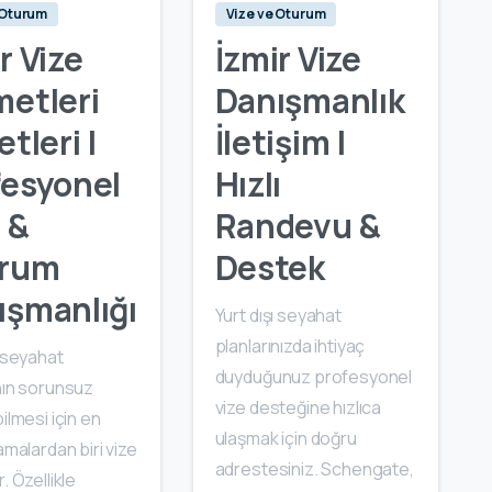
 Oturum
Vize ve Oturum
r Vize
İzmir Vize
metleri
Danışmanlık
etleri |
İletişim |
fesyonel
Hızlı
 &
Randevu &
rum
Destek
ışmanlığı
Yurt dışı seyahat
planlarınızda ihtiyaç
ı seyahat
duyduğunuz profesyonel
nın sorunsuz
vize desteğine hızlıca
bilmesi için en
ulaşmak için doğru
şamalardan biri vize
adrestesiniz. Schengate,
. Özellikle