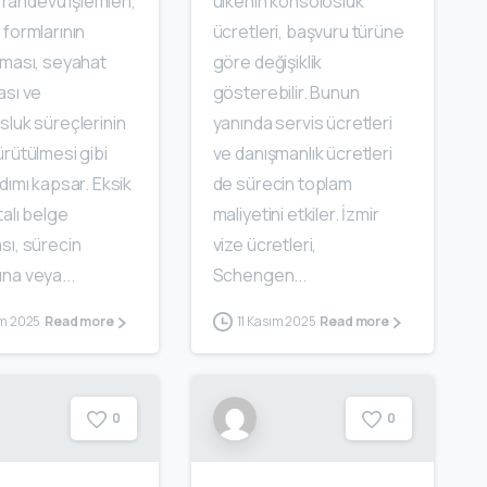
, randevu işlemleri,
ülkenin konsolosluk
formlarının
ücretleri, başvuru türüne
lması, seyahat
göre değişiklik
ası ve
gösterebilir. Bunun
sluk süreçlerinin
yanında servis ücretleri
rütülmesi gibi
ve danışmanlık ücretleri
dımı kapsar. Eksik
de sürecin toplam
alı belge
maliyetini etkiler. İzmir
sı, sürecin
vize ücretleri,
na veya...
Schengen...
ım 2025
11 Kasım 2025
Read more
Read more
0
0