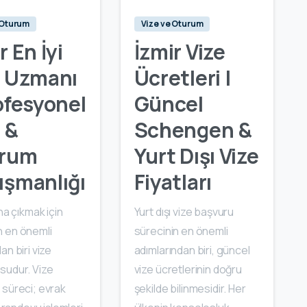
 Oturum
Vize ve Oturum
r En İyi
İzmir Vize
e Uzmanı
Ücretleri |
ofesyonel
Güncel
 &
Schengen &
rum
Yurt Dışı Vize
ışmanlığı
Fiyatları
ına çıkmak için
Yurt dışı vize başvuru
 en önemli
sürecinin en önemli
an biri vize
adımlarından biri, güncel
sudur. Vize
vize ücretlerinin doğru
 süreci; evrak
şekilde bilinmesidir. Her