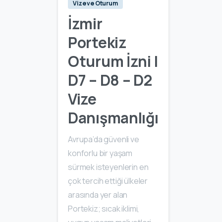
Vize ve Oturum
İzmir
Portekiz
Oturum İzni |
D7 – D8 – D2
Vize
Danışmanlığı
Avrupa’da güvenli ve
konforlu bir yaşam
sürmek isteyenlerin en
çok tercih ettiği ülkeler
arasında yer alan
Portekiz; sıcak iklimi,