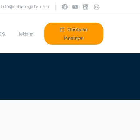
info@schen-gate.com
Görüşme
S.S.
İletişim
Planlayın