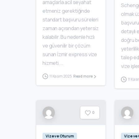
amaçlarla acil seyahat
Schenge
etmeniz gerektiğinde
olmak üz
standart başvuru süreleri
başvuru
zaman açısından yetersiz
detaylı 
kalabilir. Bu nedenle hızlı
doğru b
ve güvenilir bir çözüm
yeterlil
sunan İzmir express vize
talep e
hizmeti,...
vize işl
11 Kasım 2025
Read more
11 Kas
0
Vize ve Oturum
Vize ve