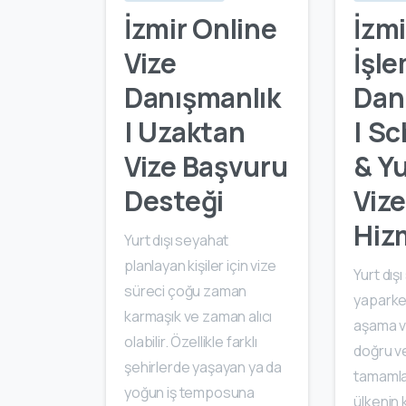
İzmir Online
İzmi
Vize
İşle
Danışmanlık
Dan
| Uzaktan
| S
Vize Başvuru
& Yu
Desteği
Viz
Hiz
Yurt dışı seyahat
planlayan kişiler için vize
Yurt dış
süreci çoğu zaman
yaparke
karmaşık ve zaman alıcı
aşama vi
olabilir. Özellikle farklı
doğru v
şehirlerde yaşayan ya da
tamamla
yoğun iş temposuna
ülkenin 