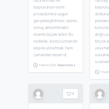
hazırlanması ve
hazırlığı
başvurunun resmi
başvuru 
prosedürlere uygun
dolduru
gerçekleştirilmesi, olumlu
planlam
sonuç alma ihtimalini
konsolo
önemli ölçüde artırır. Bu
doğru yü
nedenle, süreci uzman bir
birçok a
ekip ile yönetmek, hem
veya hat
zamandan tasarruf...
sunulma
uzaması
11 Kasım 2025
Read more
11 Kas
0