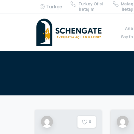
Turkey Ofisi
Malaga
Türkçe
İletişim
İletiş
Ana
Sayfa
0