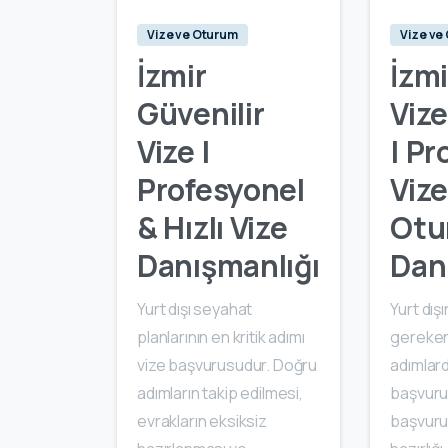
Vize ve Oturum
Vize ve
İzmir
İzmi
Güvenilir
Viz
Vize |
| Pr
Profesyonel
Vize
& Hızlı Vize
Otu
Danışmanlığı
Dan
Yurt dışı seyahat
Yurt dış
planlarının en kritik adımı
gereken
vize başvurusudur. Doğru
adımlard
adımların takip edilmesi,
başvuru
evrakların eksiksiz
başvuru