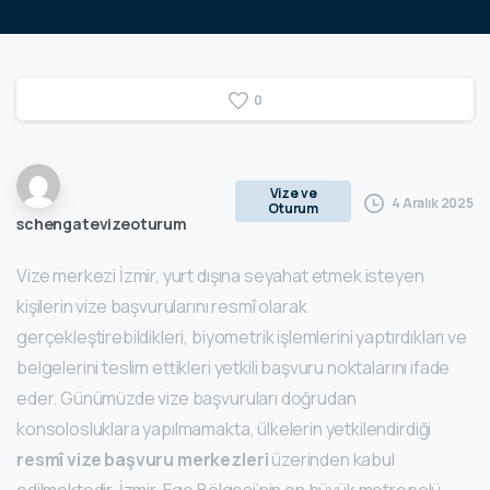
0
Vize ve
4 Aralık 2025
Oturum
schengatevizeoturum
Vize merkezi İzmir, yurt dışına seyahat etmek isteyen
kişilerin vize başvurularını resmî olarak
gerçekleştirebildikleri, biyometrik işlemlerini yaptırdıkları ve
belgelerini teslim ettikleri yetkili başvuru noktalarını ifade
eder. Günümüzde vize başvuruları doğrudan
konsolosluklara yapılmamakta, ülkelerin yetkilendirdiği
resmî vize başvuru merkezleri
üzerinden kabul