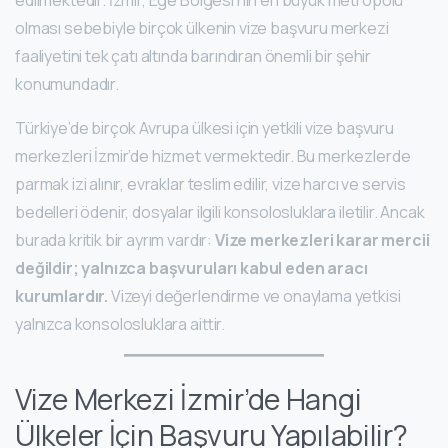
edilmektedir. İzmir, Ege Bölgesi’nin en büyük metropolü
olması sebebiyle birçok ülkenin vize başvuru merkezi
faaliyetini tek çatı altında barındıran önemli bir şehir
konumundadır.
Türkiye’de birçok Avrupa ülkesi için yetkili vize başvuru
merkezleri İzmir’de hizmet vermektedir. Bu merkezlerde
parmak izi alınır, evraklar teslim edilir, vize harcı ve servis
bedelleri ödenir, dosyalar ilgili konsolosluklara iletilir. Ancak
burada kritik bir ayrım vardır:
Vize merkezleri karar mercii
değildir; yalnızca başvuruları kabul eden aracı
kurumlardır.
Vizeyi değerlendirme ve onaylama yetkisi
yalnızca konsolosluklara aittir.
Vize Merkezi İzmir’de Hangi
Ülkeler İçin Başvuru Yapılabilir?