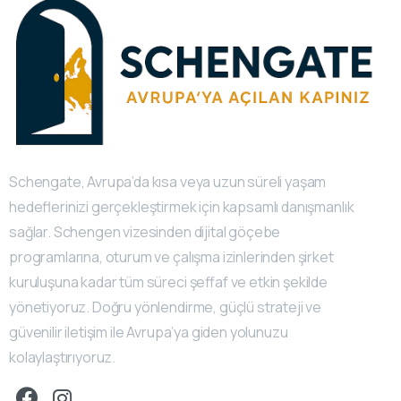
Schengate, Avrupa’da kısa veya uzun süreli yaşam
hedeflerinizi gerçekleştirmek için kapsamlı danışmanlık
sağlar. Schengen vizesinden dijital göçebe
programlarına, oturum ve çalışma izinlerinden şirket
kuruluşuna kadar tüm süreci şeffaf ve etkin şekilde
yönetiyoruz. Doğru yönlendirme, güçlü strateji ve
güvenilir iletişim ile Avrupa’ya giden yolunuzu
kolaylaştırıyoruz.