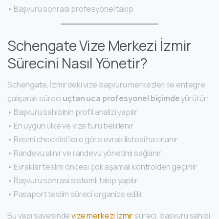
• Başvuru sonrası profesyonel takip
Schengate Vize Merkezi İzmir
Sürecini Nasıl Yönetir?
Schengate, İzmir’deki vize başvuru merkezleri ile entegre
çalışarak süreci
uçtan uca profesyonel biçimde
yürütür:
• Başvuru sahibinin profil analizi yapılır
• En uygun ülke ve vize türü belirlenir
• Resmî checklist’lere göre evrak listesi hazırlanır
• Randevu alınır ve randevu yönetimi sağlanır
• Evraklar teslim öncesi çok aşamalı kontrolden geçirilir
• Başvuru sonrası sistemli takip yapılır
• Pasaport teslim süreci organize edilir
Bu yapı sayesinde
vize merkezi İzmir
süreci, başvuru sahibi