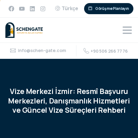
Türkçe
Görüşme Planlayın
info@schen-gate.com
+90 506 266 77 76
Vize
Merkezi
İzmir:
Resmî
Başvuru
Merkezleri,
Danışmanlık
Hizmetleri
ve
Güncel
Vize
Süreçleri
Rehberi