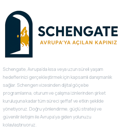
Schengate, Avrupa’da kısa veya uzun süreli yaşam
hedeflerinizi gerçekleştirmek için kapsamlı danışmanlık
sağlar. Schengen vizesinden dijital göçebe
programlarına, oturum ve çalışma izinlerinden şirket
kuruluşuna kadar tüm süreci şeffaf ve etkin şekilde
yönetiyoruz. Doğru yönlendirme, güçlü strateji ve
güvenilir iletişim ile Avrupa’ya giden yolunuzu
kolaylaştırıyoruz.