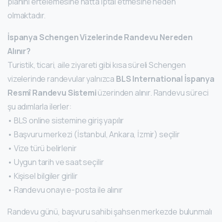
planını ertelemesine hatta iptal etmesine neden
olmaktadır.
İspanya Schengen Vizelerinde Randevu Nereden
Alınır?
Turistik, ticari, aile ziyareti gibi kısa süreli Schengen
vizelerinde randevular yalnızca
BLS International İspanya
Resmî Randevu Sistemi
üzerinden alınır. Randevu süreci
şu adımlarla ilerler:
• BLS online sistemine giriş yapılır
• Başvuru merkezi (İstanbul, Ankara, İzmir) seçilir
• Vize türü belirlenir
• Uygun tarih ve saat seçilir
• Kişisel bilgiler girilir
• Randevu onayı e-posta ile alınır
Randevu günü, başvuru sahibi şahsen merkezde bulunmalı