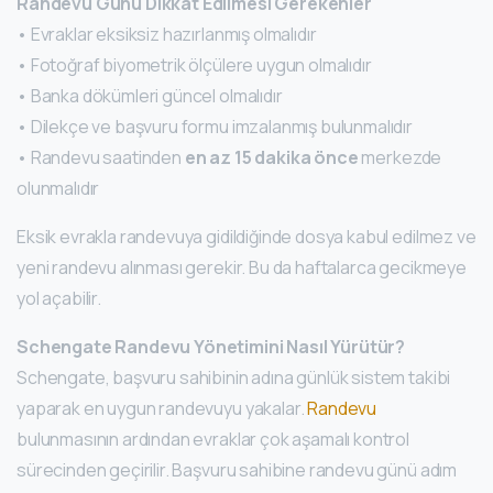
Randevu Günü Dikkat Edilmesi Gerekenler
• Evraklar eksiksiz hazırlanmış olmalıdır
• Fotoğraf biyometrik ölçülere uygun olmalıdır
• Banka dökümleri güncel olmalıdır
• Dilekçe ve başvuru formu imzalanmış bulunmalıdır
• Randevu saatinden
en az 15 dakika önce
merkezde
olunmalıdır
Eksik evrakla randevuya gidildiğinde dosya kabul edilmez ve
yeni randevu alınması gerekir. Bu da haftalarca gecikmeye
yol açabilir.
Schengate Randevu Yönetimini Nasıl Yürütür?
Schengate, başvuru sahibinin adına günlük sistem takibi
yaparak en uygun randevuyu yakalar.
Randevu
bulunmasının ardından evraklar çok aşamalı kontrol
sürecinden geçirilir. Başvuru sahibine randevu günü adım