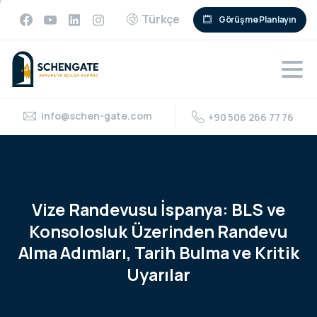
Türkçe
Görüşme Planlayın
info@schen-gate.com
+90 506 266 77 76
Vize
Randevusu
İspanya:
BLS
ve
Konsolosluk
Üzerinden
Randevu
Alma
Adımları,
Tarih
Bulma
ve
Kritik
Uyarılar