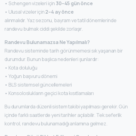
• Schengen vizeleri için
30–45 gün önce
• Ulusal vizeler için
2–4 ay önce
alınmalıdır. Yaz sezonu, bayram ve tatil dönemlerinde
randevu bulmak ciddi şekilde zorlaşır.
Randevu Bulunamazsa Ne Yapılmalı?
Randevu sisteminde tarih görünmemesi sık yaşanan bir
durumdur. Bunun başlıca nedenleri şunlardır:
• Kota doluluğu
• Yoğun başvuru dönemi
• BLS sistemsel güncellemeleri
• Konsoloslukların geçici kota kısıtlamaları
Bu durumlarda düzenli sistem takibi yapılması gerekir. Gün
içinde farklı saatlerde yeni tarihler açılabilir. Tek seferlik
kontrol, randevu bulunamadığı anlamına gelmez.