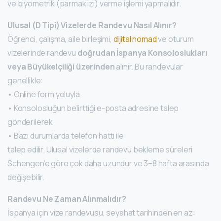
ve biyometrik (parmak izi) verme işlemi yapmalıdır.
Ulusal (D Tipi) Vizelerde Randevu Nasıl Alınır?
Öğrenci, çalışma, aile birleşimi,
dijital nomad
ve oturum
vizelerinde randevu
doğrudan İspanya Konsoloslukları
veya Büyükelçiliği üzerinden
alınır. Bu randevular
genellikle:
• Online form yoluyla
• Konsolosluğun belirttiği e-posta adresine talep
gönderilerek
• Bazı durumlarda telefon hattı ile
talep edilir. Ulusal vizelerde randevu bekleme süreleri
Schengen’e göre çok daha uzundur ve 3–8 hafta arasında
değişebilir.
Randevu Ne Zaman Alınmalıdır?
İspanya için vize randevusu, seyahat tarihinden en az: