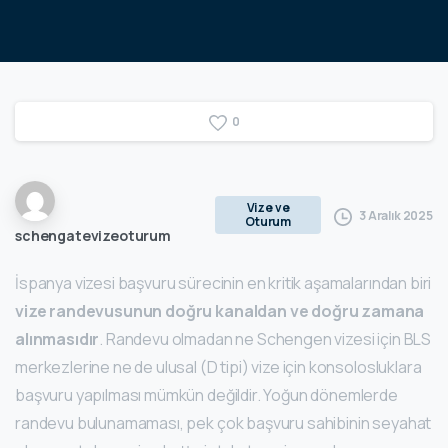
0
Vize ve
3 Aralık 2025
Oturum
schengatevizeoturum
İspanya vizesi başvuru sürecinin en kritik aşamalarından biri
vize randevusunun doğru kanaldan ve doğru zamana
alınmasıdır
. Randevu olmadan ne Schengen vizesi için BLS
merkezlerine ne de ulusal (D tipi) vize için konsolosluklara
başvuru yapılması mümkün değildir. Yoğun dönemlerde
randevu bulunamaması, pek çok başvuru sahibinin seyahat